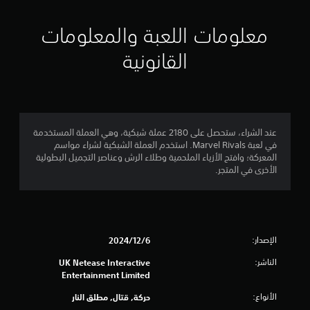
و
م
ه
م
ا
معلومات اللعبة والمعلومات
ل
م
ل
القانونية
ع
ن
ب
ة
.
إ
ج
عند الشراء، ستحصل على 2180 عملة شبكية، وهي العملة المستخدمة
ع
في لعبة Marvel Rivals. استخدم العملة الشبكية لشراء مواسم
ك
م
المعركة؛ وافتح الأزياء الملحمية وطلاء الرش وعناصر التجميل البطولية
س
الأخرى في المتجر.
ا
ا
ل
ذ
ل
ر
ي
ا
الإصدار:
6‏/12‏/2024
ع
4
ا
الناشر:
UK Netease Interactive
ل
Entertainment Limited
3
ق
الأنواع:
حركة, قتال, مطلق النار
ا