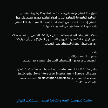
م
ب
ل
ن
ل
تنزيل هذا المنتج عرضة لشروط خدمة‫ PlayStation وشروط استخدام 
ل
ا
البرنامج الخاصة بنا بالإضافة إلى أي أحكام إضافية محددة تطبق على هذا 
ض
المنتج. إذا كنت لا ترغب في قبول هذه الشروط، لا تقم بتنزيل هذا المنتج. 
ب
ل
راجع شروط الخدمة لمزيد من المعلومات الهامة.
ط
يمكنك تنزيل هذا المحتوى وتشغيله على جهاز PS5 الرئيسي المرتبط بحسابك 
ت
(
(عن طريق إعداد "مشاركة الجهاز واللعب بدون اتصال") وعلى أي جهاز PS5 
م
آخر حين تسجل الدخول باستخدام نفس الحساب.
ق
ت
ق
راجع 
ي
د
تحذيرات الاستخدام الآمن
م
 لمعلومات هامة حول الاستخدام الآمن قبل استخدام هذا المنتج.
ي
)
برامج مكتبة ©Sony Interactive Entertainment Inc. ملخصة بشكل 
ي
م
حصري إلى Sony Interactive Entertainment Europe. تطبق شروط 
م
استخدام البرنامج، راجع eu.playstation.com/legal لمعرفة حقوق 
ك
ا
الاستخدام الكاملة.
ن
ك
ت
ع
ك
سياسة خصوصية اللعبة واتفاقية ترخيص المستخدم النهائي
س
ا