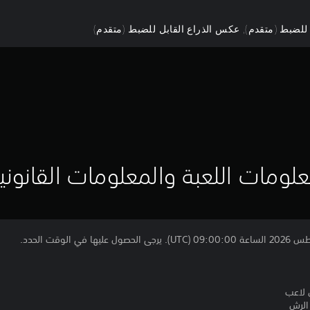
 للضبط (متقدم), عكس الذراع القابل للضبط (متقدم)
لومات اللعبة والمعلومات القانوني