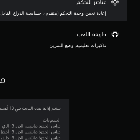
عناصر التحكم
ي
ب
ل
ث
ي
ل
إعادة تعيين وحدة التحكم (متقدم), حساسية الذراع القابل
ي
ئ
ض
م
ة
ب
ك
ل
ط
ن
ا
طريقة اللعب
(
س
ع
م
م
و
تذكيرات تعليمية, وضع التمرين
ا
ا
ت
ع
ق
ق
ا
ب
د
ل
ل
م
أ
ه
مع
)
ص
ا
و
ط
ي
ا
و
م
ت
ا
ك
م
ل
ن
ستتم إزالة هذه الحزمة في 13 أغسطس 2026 الساعة 09:00:00 (UTC). يرجى الحصول عليها في الوقت الحدد.
ن
ا
ك
ح
ل
ض
المحتويات
و
ل
ب
حراس المجرة مانتيس الجزء 3: الزي
ل
ع
ط
حراس المجرة مانتيس الجزء 3: أفضل لاعب
ك
ب
ا
حراس المجرة مانتيس الجزء 3: طلاء الرش
.
ة