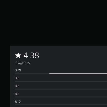
م
4.38
ت
و
س
ط
ا