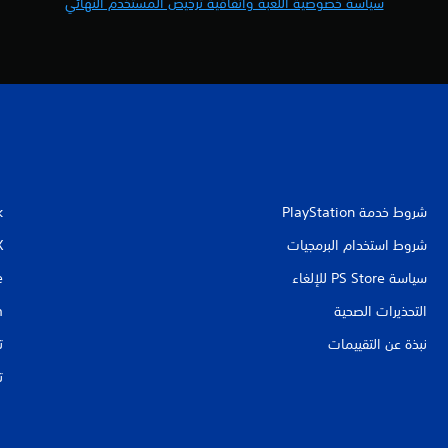
سياسة خصوصية اللعبة واتفاقية ترخيص المستخدم النهائي
شروط خدمة PlayStation‏
k
شروط استخدام البرمجيات
X
سياسة PS Store للإلغاء
e
التحذيرات الصحية
m
نبذة عن التقييمات
ت
ت