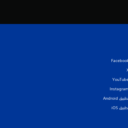
م
ن
ا
ل
ت
Faceboo
ق
ي
YouTub
Instagra
ي
طبيق Android‏
م
طبيق iOS‏
ا