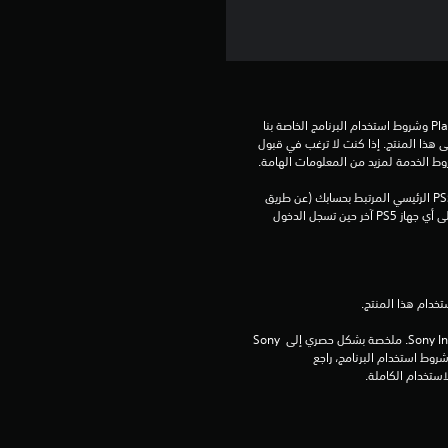
م
ن
إ
تنزيل هذا المنتج عرضة لشروط خدمة‫ PlayStation وشروط استخدام البرنامج الخاصة بنا 
ج
بالإضافة إلى أي أحكام إضافية محددة تطبق على هذا المنتج. إذا كنت لا ترغب في قبول 
روط الخدمة لمزيد من المعلومات الهامة.
م
يمكنك تنزيل هذا المحتوى وتشغيله على جهاز PS5 الرئيسي المرتبط بحسابك (عن طريق 
إعداد "مشاركة الجهاز واللعب بدون اتصال") وعلى أي جهاز PS5 آخر حين تسجل الدخول 
ا
ل
ي
برامج مكتبة ©Sony Interactive Entertainment Inc. ملخصة بشكل حصري إلى Sony 
5
Interactive Entertainment Europe. تطبق شروط استخدام البرنامج، راجع 
6
5