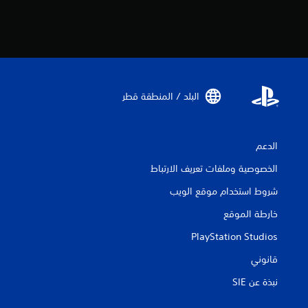
ل
ذ
ر
ا
ع
ت
س
البلد / المنطقة قطر‏
ت
خ
د
م
الدعم
ه
ا
الخصوصية وملفات تعريف الارتباط
ل
ل
شروط استخدام موقع الويب
ع
خارطة الموقع
ب
ة
PlayStation Studios
.
قانوني
ع
نبذة عن SIE‏
ك
س