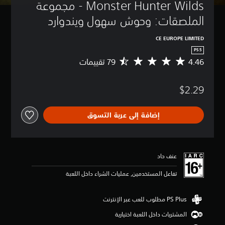
Monster Hunter Wilds - مجموعة 
الملصقات: وحوش سهول ويندوارد
CE EUROPE LIMITED
PS5
4.46
م
ت
و
$2.29
س
ط
ا
إضافة إلى عربة التسوق
ل
ت
ق
ي
ي
عنف حاد
م
4
تفاعل المستخدمين, عمليات الشراء داخل اللعبة
.
4
6
ن
المشتريات داخل اللعبة اختيارية
ج
و