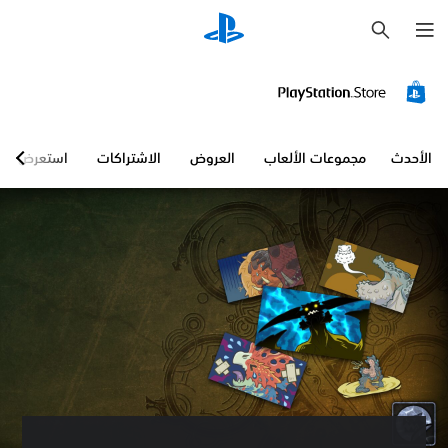
ب
ح
ث
الأحدث
مجموعات الألعاب
العروض
الاشتراكات
استعرض