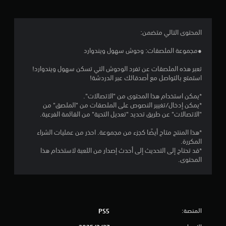
.
4
المحتوى التالي متضمن:
6
●مجموعة الملصقات: وحوش سهول ويندوارد
ن
تعبر هذه الملصقات عن تفرد الوحوش التي تسكن سهول ويندوارد!
استمتع بالتواصل مع أصدقائك عبر الدردشة!
ج
*يمكن استخدام هذا المحتوى من "الاتصالات".
و
*يمكن إدخال/تغيير النصوص على الملصقات من "الملصق" من
"الاتصالات" عن طريق تحديد "تعديل التحية" من القائمة الفرعية.
م
*هذا المنتج متاح أيضًا كجزء من مجموعة. احذر من عمليات الشراء
م
المكررة.
*قد تحتاج إلى التحديث إلى أحدث إصدار من اللعبة لاستخدام هذا
ن
المحتوى.
5
ن
المنصة:
PS5
ج