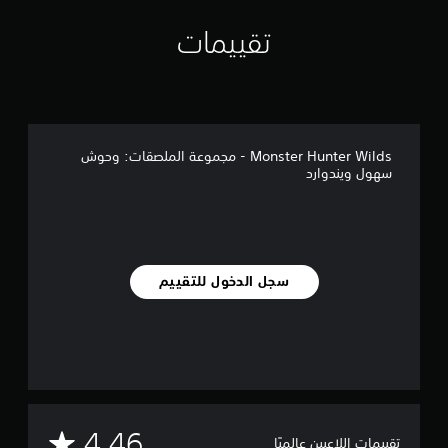
ي
ي
تقييمات
م
ا
ت
Monster Hunter Wilds - مجموعة الملصقات: وحوش
سهول ويندوارد
سجل الدخول للتقييم
م
4.46
تقييمات اللاعبين عالميًا