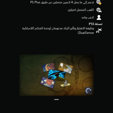
تدعم إلى ما يصل 4 لاعبين متصلين عن طريق PS Plus‏
م
م
اللعب المتصل اختياري
ن
لاعب واحد
5
ن
نسخة PS5‏
ج
وظيفة الاهتزاز وتأثير الزناد مدعومان (وحدة التحكم اللاسلكية
و
DualSense‏)
م
م
ن
إ
ج
م
ا
ل
ي
7
9
م
ن
ا
ل
ت
ق