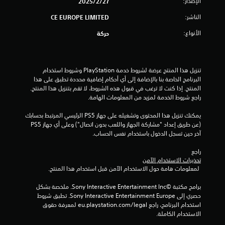
الإصدار:
27‏/2‏/2025
و
الناشر:
CE EUROPE LIMITED
م
الأنواع:
حركة
م
ن
تنزيل هذا المنتج عرضة لشروط خدمة‫ PlayStation وشروط استخدام 
البرنامج الخاصة بنا بالإضافة إلى أي أحكام إضافية محددة تطبق على هذا 
إ
المنتج. إذا كنت لا ترغب في قبول هذه الشروط، لا تقم بتنزيل هذا المنتج. 
راجع شروط الخدمة لمزيد من المعلومات الهامة.
ج
يمكنك تنزيل هذا المحتوى وتشغيله على جهاز PS5 الرئيسي المرتبط بحسابك 
م
(عن طريق إعداد "مشاركة الجهاز واللعب بدون اتصال") وعلى أي جهاز PS5 
آخر حين تسجل الدخول باستخدام نفس الحساب.
ا
راجع 
ل
تحذيرات الاستخدام الآمن
 لمعلومات هامة حول الاستخدام الآمن قبل استخدام هذا المنتج.
ي
برامج مكتبة ©Sony Interactive Entertainment Inc. ملخصة بشكل 
7
حصري إلى Sony Interactive Entertainment Europe. تطبق شروط 
استخدام البرنامج، راجع eu.playstation.com/legal لمعرفة حقوق 
9
الاستخدام الكاملة.