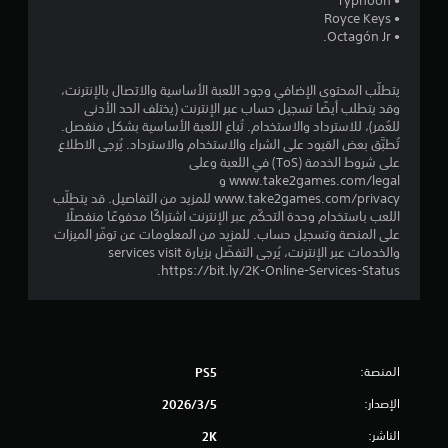
• Typhoon
1
• Royce Keys
• Octagón Jr.
0
3
يتطلّب المحتوى الإضافي وجود اللعبة الأساسية والاتصال بالإنترنت،
وقد يتطلب أيضًا تسجيل حساب عبر الإنترنت (يختلف الحد الأدنى
م
للعُمر)، للاسترداد والاستخدام. تُباع اللعبة الأساسية بشكل منفصل.
تُطبَّق بعض القيود على الشراء والاستخدام والاسترداد. يُرجى الاطلاع
ن
على شروط الخدمة (ToS) في اللعبة وعلى
www.take2games.com/legal و
ا
www.take2games.com/privacy للمزيد من التفاصيل. قد يتطلّب
اللعب باستخدام وحدة التحكّم عبر الإنترنت اشتراكًا مدفوعًا منفصلًا
ل
على المنصة وتسجيل حساب. للمزيد من المعلومات عن توفّر الميزات
والخدمات عبر الإنترنت، يُرجى التفضّل بزيارة services visit
https://bit.ly/2K-Online-Services-Status.
ت
ق
ي
المنصة:
PS5
ي
الإصدار:
5‏/3‏/2026
م
الناشر:
2K