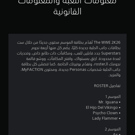
معلومات اللعبة والمعلومات
م
القانونية
3
.
8
The WWE 2K26 تُقدّم بطاقة الموسم محتوى جديدًا من خلال ست
بطاقات جانب الحلبة جديدة كليًا، يضُم كل منها أربعة نجوم
1
Superstars جدد قابلين للعب، ومكافآت ذات طابع خاص، وتحديات
لمدة محدودة. ارتقِ بمستواك، وافتح المكافآت، ووسّع قائمة
ن
نجومك الـroster، وتقدّم بوتيرتك الخاصة. كما تتضمّن كل بطاقة
جانب الحلبة شخصيات Personas جديدة، ومحتوى MyFACTION،
ج
والمزيد.
و
تفاصيل ROSTER
م
الموسم 1
• Mr. Iguana
م
• El Hijo Del Vikingo
• Psycho Clown
ن
• Lady Flammer
5
الموسم 2
• Ax