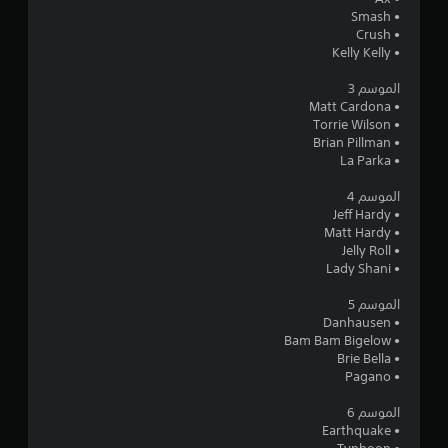
ن
• Smash
• Crush
• Kelly Kelly
ج
الموسم 3
و
• Matt Cardona
• Torrie Wilson
م
• Brian Pillman
• La Parka
م
الموسم 4
ن
• Jeff Hardy
• Matt Hardy
إ
• Jelly Roll
• Lady Shani
ج
الموسم 5
م
• Danhausen
‏• Bam Bam Bigelow
ا
• Brie Bella
• Pagano
ل
الموسم 6
ي
• Earthquake