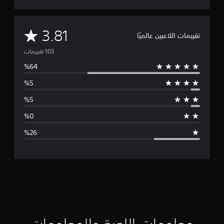
م
3.81
تقييمات اللاعبين عالميًا
ت
و
س
ط
ا
ل
ت
ق
ي
ي