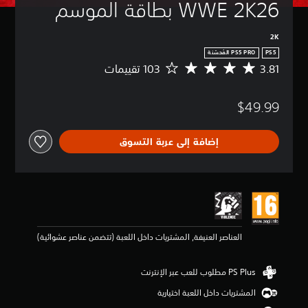
WWE 2K26 بطاقة الموسم
2K
PS5
3.81
م
ت
و
$49.99
س
ط
ا
إضافة إلى عربة التسوق
ل
ت
ق
ي
ي
م
3
.
العناصر العنيفة, المشتريات داخل اللعبة (تتضمن عناصر عشوائية)
8
1
ن
ج
و
المشتريات داخل اللعبة اختيارية
م