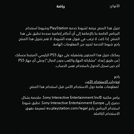
ا
الأنواع:
رياضة
ت
تنزيل هذا المنتج عرضة لشروط خدمة‫ PlayStation وشروط استخدام 
البرنامج الخاصة بنا بالإضافة إلى أي أحكام إضافية محددة تطبق على هذا 
المنتج. إذا كنت لا ترغب في قبول هذه الشروط، لا تقم بتنزيل هذا المنتج. 
راجع شروط الخدمة لمزيد من المعلومات الهامة.
يمكنك تنزيل هذا المحتوى وتشغيله على جهاز PS5 الرئيسي المرتبط بحسابك 
(عن طريق إعداد "مشاركة الجهاز واللعب بدون اتصال") وعلى أي جهاز PS5 
آخر حين تسجل الدخول باستخدام نفس الحساب.
راجع 
تحذيرات الاستخدام الآمن
 لمعلومات هامة حول الاستخدام الآمن قبل استخدام هذا المنتج.
برامج مكتبة ©Sony Interactive Entertainment Inc. ملخصة بشكل 
حصري إلى Sony Interactive Entertainment Europe. تطبق شروط 
استخدام البرنامج، راجع eu.playstation.com/legal لمعرفة حقوق 
الاستخدام الكاملة.