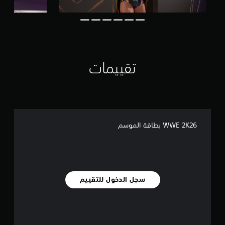
ي
م
ا
ت
تقييمات
WWE 2K26 بطاقة الموسم
سجل الدخول للتقييم