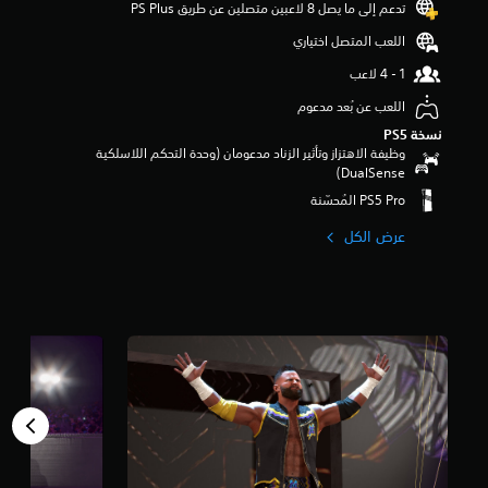
تدعم إلى ما يصل 8 لاعبين متصلين عن طريق PS Plus‏
م
ن
اللعب المتصل اختياري
5
ن
ج
اللعب عن بُعد مدعوم
و
م
نسخة PS5‏
م
وظيفة الاهتزاز وتأثير الزناد مدعومان (وحدة التحكم اللاسلكية
ن
DualSense‏)
إ
ج
م
عرض الكل
ا
ل
ي
1
0
3
م
ن
ا
ل
ت
ق
ي