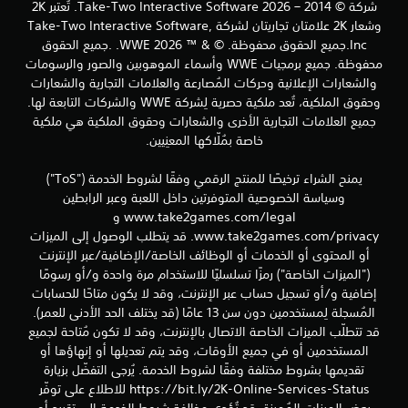
شركة © 2014 – 2026 Take-Two Interactive Software. تُعتبر 2K
وشعار 2K علامتان تجاريتان لشركة Take-Two Interactive Software,
Inc.جميع الحقوق محفوظة. © & ™ 2026 WWE. .جميع الحقوق
محفوظة. جميع برمجيات WWE وأسماء الموهوبين والصور والرسومات
والشعارات الإعلانية وحركات المُصارعة والعلامات التجارية والشعارات
وحقوق الملكية، تُعد ملكية حصرية لِشركة WWE والشركات التابعة لها.
جميع العلامات التجارية الأخرى والشعارات وحقوق الملكية هي ملكية
خاصة بمُلّاكها المعنِيين.
يمنح الشراء ترخيصًا للمنتج الرقمي وفقًا لشروط الخدمة ("ToS")
وسياسة الخصوصية المتوفرتين داخل اللعبة وعبر الرابطين
www.take2games.com/legal و
www.take2games.com/privacy. قد يتطلب الوصول إلى الميزات
أو المحتوى أو الخدمات أو الوظائف الخاصة/الإضافية/عبر الإنترنت
("الميزات الخاصة") رمزًا تسلسليًا للاستخدام مرة واحدة و/أو رسومًا
إضافية و/أو تسجيل حساب عبر الإنترنت، وقد لا يكون متاحًا للحسابات
المُسجلة لِمستخدمين دون سن 13 عامًا (قد يختلف الحد الأدنى للعمر).
قد تتطلّب الميزات الخاصة الاتصال بالإنترنت، وقد لا تكون مُتاحة لجميع
المستخدمين أو في جميع الأوقات، وقد يتم تعديلها أو إنهاؤها أو
تقديمها بشروط مختلفة وفقًا لشروط الخدمة. يُرجى التفضّل بزيارة
https://bit.ly/2K-Online-Services-Status للاطلاع على توفّر
بعض الميزات المُميزة. قد تُؤدي مخالفة شروط الخدمة إلى تقييد أو