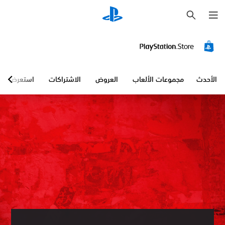
ب
ح
ث
الأحدث
مجموعات الألعاب
العروض
الاشتراكات
استعرض