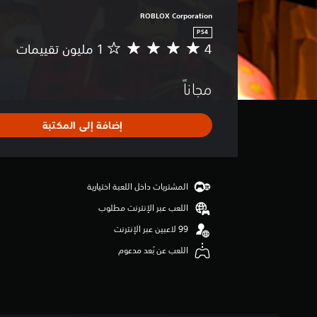
ROBLOX Corporation
PS4
4
م
ت
و
مجاناً
س
ط
ا
إضافة إلى المكتبة
ل
ت
ق
ي
ي
المشتريات داخل اللعبة اختيارية
م
اللعب عبر الإنترنت مطلوب
4
ن
ج
اللعب عن بُعد مدعوم
و
م
م
ن
5