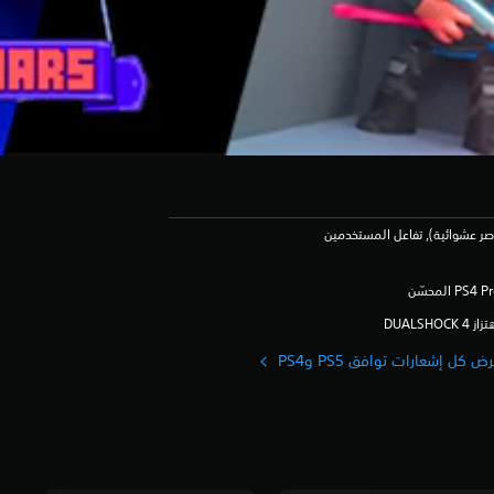
صر عشوائية), تفاعل المستخدمين
ز DUALSHOCK 4‏
ض كل إشعارات توافق PS5 وPS4‏