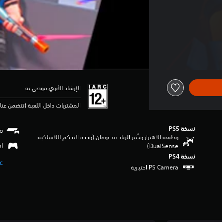
الإرشاد الأبوي موصى به
المشتريات داخل اللعبة (تتضمن عنا
نسخة PS5‏
وظيفة الاهتزاز وتأثير الزناد مدعومان (وحدة التحكم اللاسلكية
اهتزا
DualSense‏)
نسخة PS4‏
عر