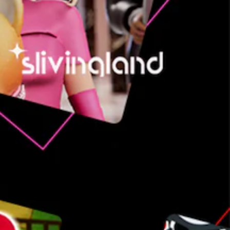
ص
و
ت
ي
م
ك
ن
ك
خ
ف
ض
و
ك
ت
م
أ
ح
ج
ا
م
ص
و
ت