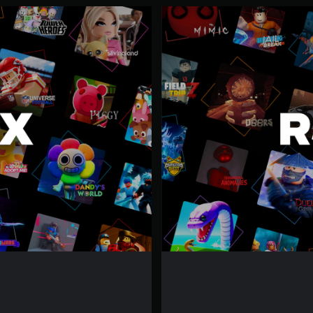
R
o
b
l
o
x