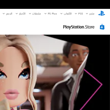
ع
متجر
PS5‏
الألعاب
PS Plus
ملحقات
الأخبار
الدعم
ن
ا
ص
ر
ا
ل
ت
ح
ك
م
ف
ي
ح
ج
م
ا
ل