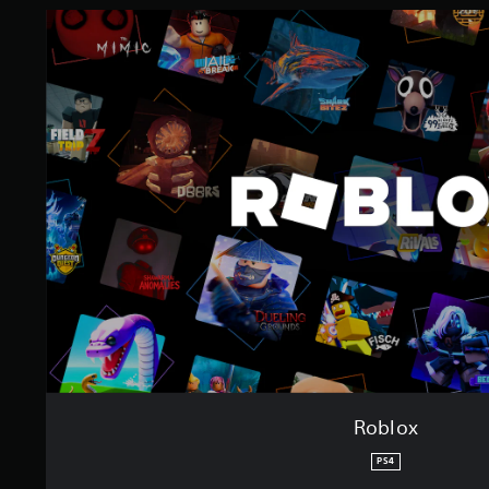
Roblox
PS4