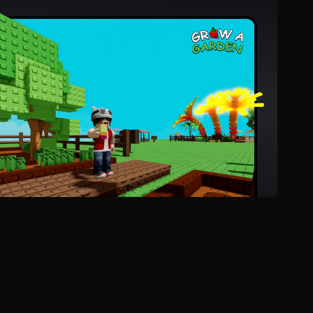
ن
ج
و
م
م
ن
إ
ج
م
ا
ل
ي
1
م
ل
ي
و
ن
م
ن
ا
ل
ت
ق