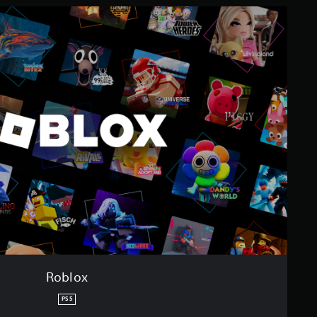
ي
R
ي
o
م
b
ا
l
ت
o
x
Roblox
PS5