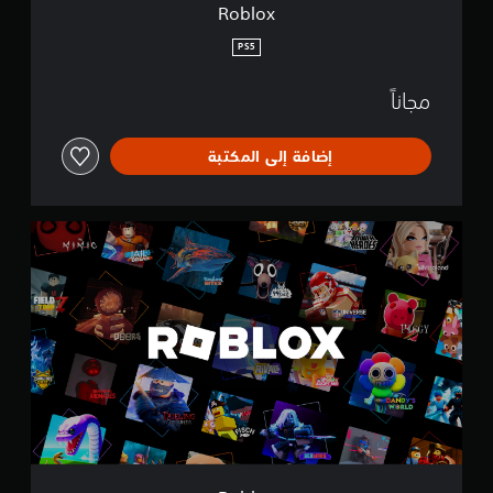
Roblox
PS5
مجاناً
إضافة إلى المكتبة
R
o
b
l
o
x