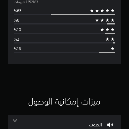
ت
و
س
ط
ا
ل
ت
ق
ي
ي
ميزات إمكانية الوصول
م
4
الصوت