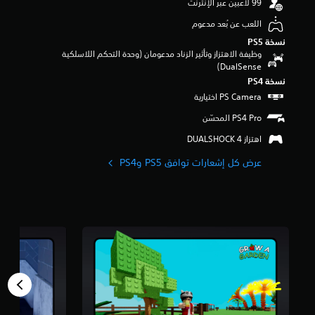
ن
ة
ج
اللعب عن بُعد مدعوم
.
و
نسخة PS5‏
م
وظيفة الاهتزاز وتأثير الزناد مدعومان (وحدة التحكم اللاسلكية
م
DualSense‏)
ن
نسخة PS4‏
إ
ج
م
ا
ل
اهتزاز DUALSHOCK 4‏
ي
1
عرض كل إشعارات توافق PS5 وPS4‏
م
ل
ي
و
ن
م
ن
ا
ل
ت
ق
ي