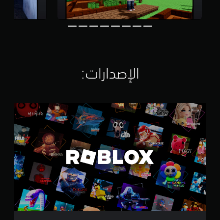
ي
م
ا
ت
الإصدارات:‏
R
o
b
l
o
x