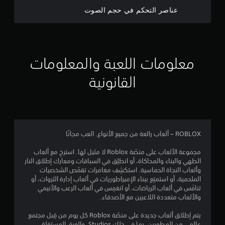
ن
عناصر التحكم في حجم الصوت
ج
و
م
معلومات اللعبة والمعلومات
م
القانونية
ن
5
ن
ROBLOX – ألعاب رائعة من جميع الأنواع. العب مجانًا
ج
مجموعة الألعاب على منصّة Roblox لا مثيل لها. استرخِ مع ألعاب
الطهي والبناء والمحاكاة، أو انطلِق في السباقات ومعارك إطلاق النار
و
وألعاب النجاة الحماسية. استكشِف مغامرات تقمّص الشخصيات
الملحمية، أو استمتِع ببناء الإمبراطوريات في ألعاب إدارة الثروات، أو
م
تنافَس في ألعاب الرياضات، أو انغمِس في ألعاب الرعب والأنيمي
والألعاب متعددة اللاعبين مع الأصدقاء.
م
يتم إطلاق ألعاب جديدة على منصّة Roblox كل يوم من قِبل مجتمع
عالمي من المطورين، بما في ذلك Studios، والفرق المستقلة،