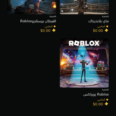
شخصية
شخصية
ماي بلاندرجاك
القبطان بريستلجوRoblox
أساسي
أساسي
$0.00
$0.00
شخصية
Roblox زورزاكس
أساسي
$0.00