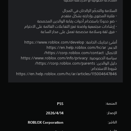
المحادثة الصوتية أو الدردشة النصية
3
السلامة والتحضّر الرائدتان في المجال
- فلترة المحتوى وإدارته بشكل متقدم
م
- ضع حدودًا باستخدام أدوات رقابة الوالدين المخصصة
- إرشادات مجتمعية واضحة تعزز التفاعلات القائمة على الاحترام
ن
- فرق ثقة وسلامة مخصصة تعمل على مدار الساعة
ا
أنشئ تجاربك الخاصة: https://www.roblox.com/develop
الدعم: https://en.help.roblox.com/hc/ar
ل
الاتصال: https://corp.roblox.com/contact/
سياسة الخصوصية: https://www.roblox.com/info/privacy
ت
دليل الوالدين: https://corp.roblox.com/parents/
شروط الاستخدام:
ق
https://en.help.roblox.com/hc/ar/articles/115004647846
ي
ي
المنصة:
PS5
م
الإصدار:
14‏/4‏/2026
ا
الناشر:
ROBLOX Corporation
ت