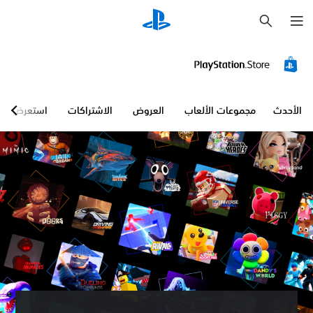
ب
ح
ث
ع
ن
ا
ص
ر
ا
الأحدث
مجموعات الألعاب
العروض
الاشتراكات
استعرض
ل
ت
ح
ك
م
ف
ي
ح
ج
م
ا
ل
ص
و