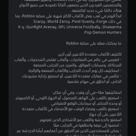
ن
والمصممين الفرديين الذين يصنعون ألعابًا طموحة من جميع الأنواع.
إ
هناك دائمًا شيء جديد لتكتشفه.
ابدأ اليوم في لعب بعض الألعاب الأكثر شهرة على منصّة Roblox، بما
ج
في ذلك Forge، وPixel Quest، وWorld Zero، وScary
Shawarma، وNFL Universe Football، وGunfight Arena، وK-
م
Pop Demon Hunters.
ا
ما يمكنك فعله على منصّة Roblox
اكتشِف الألعاب متعددة اللاعبين أون لاين
ل
- انغمِس في عالم من المغامرات، وألعاب تقمّص الشخصيات، وألعاب
المحاكاة، ومسارات العوائق، والمزيد من التجارب الممتعة
ي
- استكشِف كل يوم أحدث التجارب والألعاب الممتعة والرائجة
- تنافَس في معارك متعددة اللاعبين، أو استمتِع بإدارة مشروعك
1
الخاص، أو انطلِق في مهام ملحمية
2
استكشِفوا معًا—في أي وقت، وفي أي مكان
- استمتِع باللعب على الهاتف المحمول، أو الجهاز اللوحي، أو الكمبيوتر،
5
أو وحدة التحكم، أو سماعات الواقع الافتراضي
- استمتِع باللعب وقضاء الوقت مع الأصدقاء في الألعاب متعددة
2
اللاعبين على أي جهاز
استمتِع بالدردشة واللعب مع الأشخاص الذين تعرفهم
1
- انضموا إلى فرقة وانطلقوا في التجارب معًا
- يمكن للمستخدمين الذين تم التحقق من أعمارهم أيضًا الدردشة عبر
8