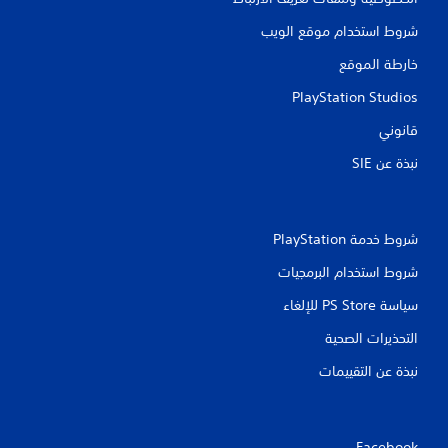
ب
ث
د
ن
شروط استخدام موقع الويب
و
ا
ن
ء
خارطة الموقع
ا
ط
ل
ر
PlayStation Studios
ح
ي
ا
قانوني
ق
ج
ة
نبذة عن SIE‏
ة
ا
إ
ل
ل
ل
ى
ع
ا
شروط خدمة PlayStation‏
ب
ل
أ
ض
شروط استخدام البرمجيات
و
غ
ا
سياسة PS Store للإلغاء
ط
ل
ع
ف
التحذيرات الصحية
ل
ي
ى
د
نبذة عن التقييمات
ا
ي
ل
و
أ
ه
ز
ا
Facebook