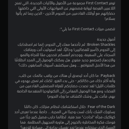
ن
توفر First Contact مجموعة من الأصول والآليات الجديدة، التي تمنح
ر
م
اللاعبين الفرصة لرواية قصصهم عن المواجهات الأولى التي خاضتها
ب
ا
ا
حضاراتهم مع أولئك القادمين من النجوم الأخرى - الذين ربما لم يأتوا
د
ت
بسلام!
و
ل
ا
ن
ل
تتضمن ميزات First Contact ما يلي*:
ا
ت
ت
ل
ح
أصول جديدة
ض
ق
Broken Shackles: لم تأخذها معك إلى النجوم؛ إنما تم اصطحابك
ك
غ
إلى النجوم كأسير للفضائيين! وحاليًّا، لقد استوليت أنت ورفاقك
م
ط
ي
السجناء على السفينة، ووجدتم أنفسكم تتحدون معًا للنجاة والنمو
ب
ي
والازدهار كمجتمع جديد متنوع. هل يمكنك الوصول إلى المجد انطلاقًا
ا
م
ي
من هذا الأصل المتواضع... وهل سيكتشف آسروك السابقون ذلك؟
س
ك
ت
ن
م
Payback: ما كان أحد ليصدق أن هناك من يراقب عالمك عن كثب،
م
ك
وأنه أكثر ذكاء من ذكائكم - حتى بدء الغزو. لكنك لم تمضِ بهدوء في
ر
م
ا
ظلمات الليل! لقد تصدت حضارتكم للغزاة المحتملين القادمين من
ا
ر
الفضاء؛ ومع هذا الوصول المفاجئ إلى التكنولوجيا المتقدمة الخاصة
ر
ا
ت
بهم، فأنت على وشك اكتشاف ما وراء النجوم!
ع
ج
ل
ع
Fear of the Dark: خلال استكشافك لنظام منزلك، كان دائمًا
ى
ة
يساورك الشك بأنك لست وحيدًا في المجرة... خاصةً عندما تعرض أحد
ا
ع
كواكبك فجأة "لحادث" منذ فترة. لطالما حارب فصيل كبير جدًّا من
ل
ن
قومك فكرة المخاطرة بالخروج إلى هاوية المجهول المظلمة. فما
أ
ا
المسار الذي ستختاره عندما تجد نفسك بحاجة إلى مساحة لتزدهر؟