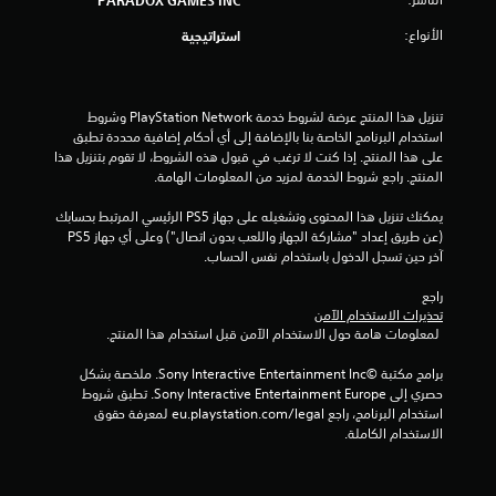
ط
إ
الأنواع:
ا
استراتيجية
ي
ل
ق
س
ا
ر
ف
تنزيل هذا المنتج عرضة لشروط خدمة PlayStation Network وشروط 
ي
ا
استخدام البرنامج الخاصة بنا بالإضافة إلى أي أحكام إضافية محددة تطبق 
ع
ل
على هذا المنتج. إذا كنت لا ترغب في قبول هذه الشروط، لا تقوم بتنزيل هذا 
ع
ل
المنتج. راجع شروط الخدمة لمزيد من المعلومات الهامة.
ل
ع
ى
يمكنك تنزيل هذا المحتوى وتشغيله على جهاز PS5 الرئيسي المرتبط بحسابك 
ب
ا
(عن طريق إعداد "مشاركة الجهاز واللعب بدون اتصال") وعلى أي جهاز PS5 
ة
آخر حين تسجل الدخول باستخدام نفس الحساب.
ل
م
أ
ؤ
راجع 
ز
ق
تحذيرات الاستخدام الآمن
ر
تً
 لمعلومات هامة حول الاستخدام الآمن قبل استخدام هذا المنتج.
ا
ا
ر
برامج مكتبة ©Sony Interactive Entertainment Inc. ملخصة بشكل 
ي
حصري إلى Sony Interactive Entertainment Europe. تطبق شروط 
ي
م
استخدام البرنامج، راجع eu.playstation.com/legal لمعرفة حقوق 
م
ك
الاستخدام الكاملة.
ك
ن
ن
ك
ك
إ
ل