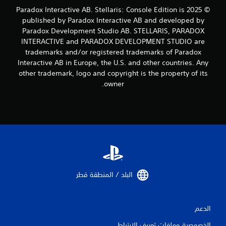
ي
ع
© 2025 Paradox Interactive AB. Stellaris: Console Edition is
ق
ب
ا
published by Paradox Interactive AB and developed by
ا
ف
Paradox Development Studio AB. STELLARIS, PARADOX
ل
ا
INTERACTIVE and PARADOX DEVELOPMENT STUDIO are
ل
ل
trademarks and/or registered trademarks of Paradox
ع
ل
Interactive AB in Europe, the U.S. and other countries. Any
ب
ع
ة
other trademark, logo and copyright is the property of its
ب
و
ة
owner.
ا
م
ل
ؤ
ت
ق
ن
تً
ق
ا
ل
ف
ف
ي
ي
أ
ا
ي
ل
و
البلد / المنطقة قطر‏
ق
ق
و
ت
ا
ف
الدعم
ئ
ي
م
أ
الخصوصية وملفات تعريف الارتباط