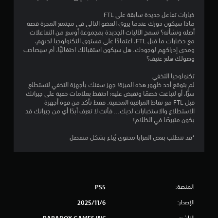
ز
ص
ر
ر
خيارات تفاعل جديدة سابقة على FTL
ا
ا
ماذا سيكون دورك عندما يروي العضو التالي في مجتمع المجرة قصة
ر
ل
أصله ونشأته؟ تسمح الآليات الجديدة بمجموعة أوسع من التفاعلات
.
ت
مع حضارات ما قبل FTL، اعتمادًا على مستوى التكنولوجيا لديهم،
ح
ومدى إدراكهم لوجودك. هل سيكون استقبالك احتفاليًّا، أم سيصاحب
ك
ي
وصولك هلع عنيف؟
م
م
ف
تكنولوجيا التخفي
ك
ي
لم يتوقع أحد ظهور هذه الميزة! جهز سفنك بأجهزة التخفي لتستطلع
ن
ا
سرًّا، أو لتباغت خصمًا وتقبض عليه؛ احتفظ بعلامات خفية على جيرانك
ل
ل
قبل FTL مع نقاط المراقبة المخفية. فقط تأكد من قوة أجهزة
ع
ل
الاستطلاع والاستخبارات لديك... فأنت لا تعرف أبدًا أي من جيرانك قد
ع
ب
يكون متبرصًا في الظلام!
ب
ه
ة
ا
*قد تتطلب بعض المزايا محتوى يُباع بشكل منفصل
ف
ب
ي
د
أ
و
ي
ن
و
ا
ق
المنصة:
PS5
ل
ت
الإصدار:
6‏/11‏/2025
.
ض
غ
الناشر:
PARADOX GAMES INC