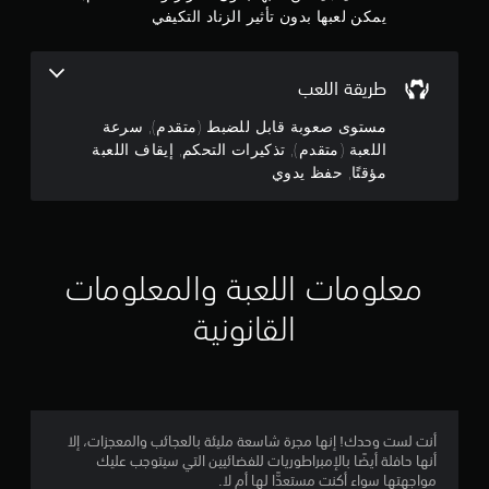
م
ب
يمكن لعبها بدون تأثير الزناد التكيفي
ك
ة
ل
م
ل
ع
إ
ب
ن
طريقة اللعب
ب
ا
ط
ل
إ
مستوى صعوبة قابل للضبط (متقدم), سرعة
ا
ل
اللعبة (متقدم), تذكيرات التحكم, إيقاف اللعبة
ء
ع
ج
مؤقتًا, حفظ يدوي
ط
ب
ر
ة
م
ي
و
ق
ا
ا
ة
ل
ا
ت
معلومات اللعبة والمعلومات
ل
ل
ن
ل
ق
القانونية
ي
ع
ل
ب
ف
1
.
ي
ا
3
ل
ت
ق
ذ
أنت لست وحدك! إنها مجرة شاسعة مليئة بالعجائب والمعجزات، إلا
م
و
أنها حافلة أيضًا بالإمبراطوريات للفضائيين التي سيتوجب عليك
ك
ا
مواجهتها سواء أكنت مستعدًّا لها أم لا.
ي
ئ