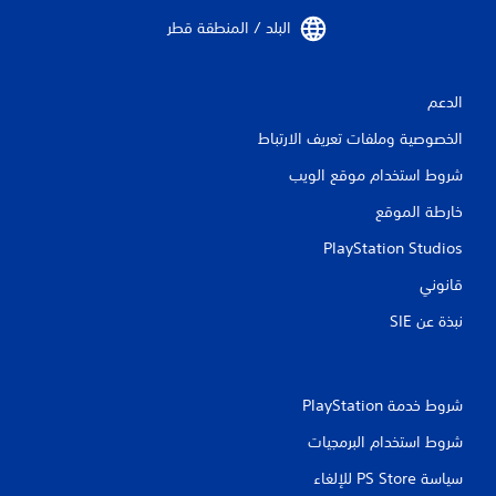
ب
ث
د
ن
البلد / المنطقة قطر‏
و
ا
ن
ء
ا
ط
ل
الدعم
ر
ح
ي
الخصوصية وملفات تعريف الارتباط
ا
ق
ج
ة
شروط استخدام موقع الويب
ة
ا
إ
ل
خارطة الموقع
ل
ل
ى
ع
PlayStation Studios
ا
ب
ل
قانوني
أ
ض
و
غ
نبذة عن SIE‏
ا
ط
ل
ع
ف
ل
ي
ى
د
شروط خدمة PlayStation‏
ا
ي
ل
شروط استخدام البرمجيات
و
أ
ه
سياسة PS Store للإلغاء
ز
ا