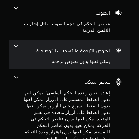
غ
ي
و
ط
4
م
ح
الصوت
ا
ك
د
ن
ن
ل
ة
عناصر التحكم في حجم الصوت, بدائل إشارات
ك
م
ا
التلميح المرئية
ج
ت
س
ل
ق
ت
ت
ل
و
ح
م
ي
ك
نصوص الترجمة والتسميات التوضيحية
ر
ل
م
م
ع
ا
يمكن لعبها بدون نصوص ترجمة
.
ل
ل
م
ى
س
ر
ا
ن
عناصر التحكم
ع
ل
ة
5
أ
إعادة تعيين وحدة التحكم (أساسي), يمكن لعبها
ا
ز
ل
بدون الضغط المستمر على الأزرار, يمكن لعبها
ن
ر
ع
بدون الضغط السريع على الأزرار, يمكن لعبها
ا
ا
ج
بدون الضغط على أزرار متعددة في نفس
ر
م
الوقت, يمكن لعبها بدون عناصر التحكم في
ة
ي
و
الحركة, يمكن لعبها بدون عناصر التحكم
ل
م
اللمسية, يمكن لعبها بدون اهتزاز وحدة التحكم,
ل
ك
م
ع
يمكن لعبها بدون تأثير الزناد التكيفي
ن