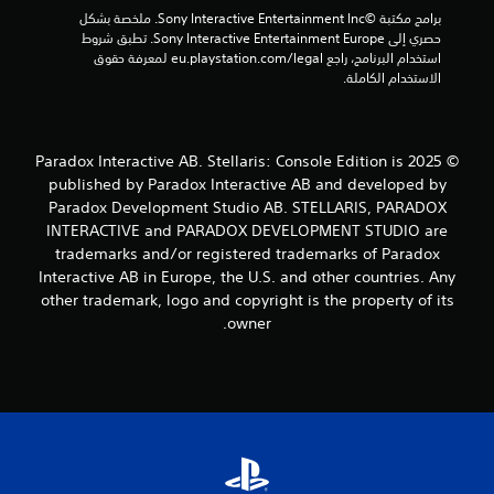
ي
برامج مكتبة ©Sony Interactive Entertainment Inc. ملخصة بشكل 
ع
ق
حصري إلى Sony Interactive Entertainment Europe. تطبق شروط 
ب
ا
استخدام البرنامج، راجع eu.playstation.com/legal لمعرفة حقوق 
ا
ف
الاستخدام الكاملة.
ل
ا
ل
ل
ع
ل
ب
ع
ة
© 2025 Paradox Interactive AB. Stellaris: Console Edition is
ب
و
ة
published by Paradox Interactive AB and developed by
ا
م
Paradox Development Studio AB. STELLARIS, PARADOX
ل
ؤ
INTERACTIVE and PARADOX DEVELOPMENT STUDIO are
ت
ق
trademarks and/or registered trademarks of Paradox
ن
تً
Interactive AB in Europe, the U.S. and other countries. Any
ق
ا
ل
other trademark, logo and copyright is the property of its
ف
ف
ي
owner.
ي
أ
ا
ي
ل
و
ق
ق
و
ت
ا
ف
ئ
ي
م
أ