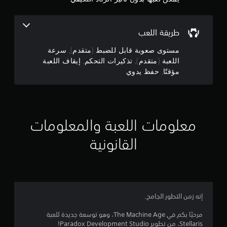
ب
ك
م
ة
ل
ل
ع
ن
طريقة اللعب
إ
ب
ب
ا
إ
مستوى صعوبة قابل للضبط (متقدم), سرعة
ط
ل
اللعبة (متقدم), تذكيرات التحكم, إيقاف اللعبة
ا
ل
ج
ء
مؤقتًا, حفظ يدوي
ع
ط
ب
م
ر
ة
ي
و
ا
ق
ا
ة
ل
معلومات اللعبة والمعلومات
ل
ا
ت
ل
ن
القانونية
ي
ل
ق
ع
ل
2
ب
ف
.
ي
5
ا
ل
ت
إنه زمن التطور الجامح.
م
ق
ذ
و
مرحبًا بكم في The Machine Age، وهو توسعة جديدة للعبة
ك
ا
ن
Stellaris، من تطوير Paradox Development Studio!
ي
ئ