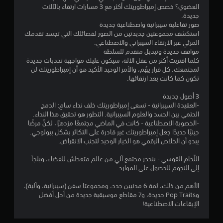
ز
ص
العضوي؟ خصص إمبراطوريتك أكثر مع 3 مسارات ارتقاء بالآلات
ر
ر
جديدة.
ا
ا
صور تفاعلية سيبرانية واصطناعية جديدة
ر
ل
استكشف مجموعتين جديدتين من الصور لفصائلك التي تجسد تقدمك
.
ت
المرئي عبر الارتقاء السيبراني والاصطناعي.
ح
مواقف جديدة وتبديل متقدم للسلطة
ك
ي
كلما اقتربت أكثر من عقل الآلة، سيكون عليك مواجهة تحديات جديدة
م
لمجتمعك. كل قرار يهُم، والأمر الوحيد الأكيد هو أن إمبراطوريتك لن
م
ف
تكون كما كانت بعد ارتقائها.
ك
ي
ن
ا
3 أصول جديدة
ل
ل
-العقيدة السيبرانية - تسعى إمبراطوريتك خلف نداء سامٍ: الدمج
ع
ل
الحتمي بين الجسد والعلوم السيبرانية. التطور هو تحقيق هذا النداء.
ع
ب
-الخصوبة الاصطناعية - كانت في الماضي مجتمعًا مزدهرًا، لكنَّ مرضًا
ب
ه
جينيًا جديدًا جعل إمبراطوريتك غير قادرة على التكاثر بشكل بيولوجي.
ة
ا
يبدو أن الخلاص الرقمي هو الخيار الوحيد لتجنب الانقراض.
ف
ب
ي
اللَّحام القوسي - ينحدر مجتمع آلي من عالم متعطش للفضاء، ويلجأ
د
أ
إلى النجوم للحصول على الموارد.
و
ي
ن
و
الأهم من ذلك، ثمة 6 مدنيين جدد، ومجموعتا سفن (سيبرانية، وآلية)،
ا
ق
وPop Traits جديدة، و7 مقاطع موسيقية جديدة من أجل أفضل
ل
ت
الإيقاعات الاصطناعية!
.
ض
غ