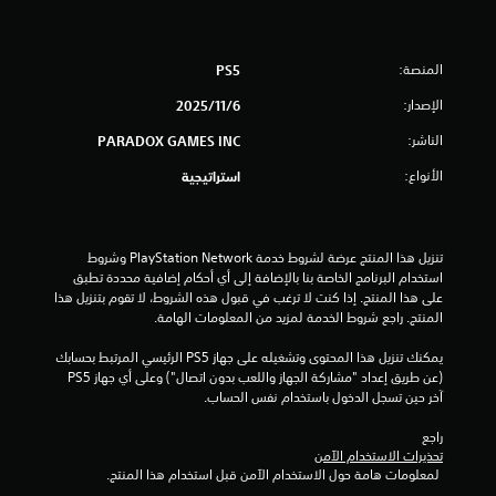
ط
إ
ا
ي
ل
ق
المنصة:
PS5
س
ا
ر
الإصدار:
6‏/11‏/2025
ف
ي
ا
الناشر:
PARADOX GAMES INC
ع
ل
ع
ل
الأنواع:
استراتيجية
ل
ع
ى
ب
ا
ة
ل
تنزيل هذا المنتج عرضة لشروط خدمة PlayStation Network وشروط 
م
استخدام البرنامج الخاصة بنا بالإضافة إلى أي أحكام إضافية محددة تطبق 
أ
ؤ
على هذا المنتج. إذا كنت لا ترغب في قبول هذه الشروط، لا تقوم بتنزيل هذا 
ز
ق
المنتج. راجع شروط الخدمة لمزيد من المعلومات الهامة.
ر
تً
ا
ا
يمكنك تنزيل هذا المحتوى وتشغيله على جهاز PS5 الرئيسي المرتبط بحسابك 
ر
(عن طريق إعداد "مشاركة الجهاز واللعب بدون اتصال") وعلى أي جهاز PS5 
ي
ي
آخر حين تسجل الدخول باستخدام نفس الحساب.
م
م
ك
ك
راجع 
ن
ن
تحذيرات الاستخدام الآمن
ك
 لمعلومات هامة حول الاستخدام الآمن قبل استخدام هذا المنتج.
ك
إ
ل