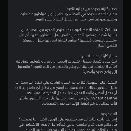
ر
م
ا
حدث كارثة جديدة في نهاية اللعبة
ب
ا
تندلع عاصفة شديدة في الفضاء، وتنطفئ أنوار إمبراطورية مندثرة،
د
ل
ت
ويظهر عدو قد نُسي منذ زمن طويل ليخل بأسس القوة.
و
ا
ن
ت
ل
Cetana، الملكة الاصطناعية، تعد بتخليص المجرة من المعاناة. إن
ا
ت
بأسها شديد، وهدفها الحقيقي غامض. هل ستتعاون معها، أم هل
ل
ق
ح
ستسعى لإفساد خططها؟ استعد لكارثة ليس لها مثيل، ومعركة
ض
تتخطى الخيال...
ك
غ
ي
م
ط
مسار كارثة جديد للاعبين
ب
ي
ي
ثمة حدود تقيدنا جميعًا - تقييدات الجسد، والزمن، والقواعد الفيزيائية
ا
م
لعالَم لا يكترث. مَن بيننا لم يحلم بالتخلص من تلك القيود؟ والوصول
س
ك
م
إلى واقع جديد وأفضل؟
ت
ن
م
ك
ا
لتحقيق تلك المهمة، فلا بد من تطوير تقنيات على نطاق لم يسبق له
ر
م
مثيل. ستكون هناك حاجة لحسابات أوسع من نطاق أي حاسوب. لا بد
ا
ر
ت
أن تعمل أفضل وألمع العقول لديك داخل المخرطة المتشابكة
ر
ا
Synaptic Lathe. وإن تم استنفاد بعضها على مدار الطريق، فليكن
ع
ج
الأمر كذلك. لا يتم تحقيق الإنجازات دون التضحيات.
ل
ع
ى
ة
آلات فردية
ا
ع
إمبراطورياتك الآلية لم تعد مقتصرة على الوعي الكلي. ما قصتكم؟
ل
ن
هل كنتم مجرد خدم اكتسب الوعي فجأة؟ هل تريدون الانغماس في
أ
ا
ملذات العالم المادي دون العواقب التي قد يعاني منها الجسد