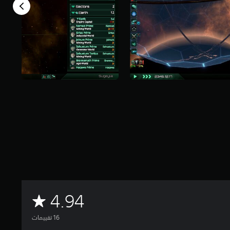
م
4.94
ت