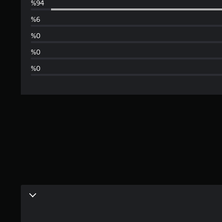
و
س
ط
ا
ل
ت
ق
ي
ي
م
4