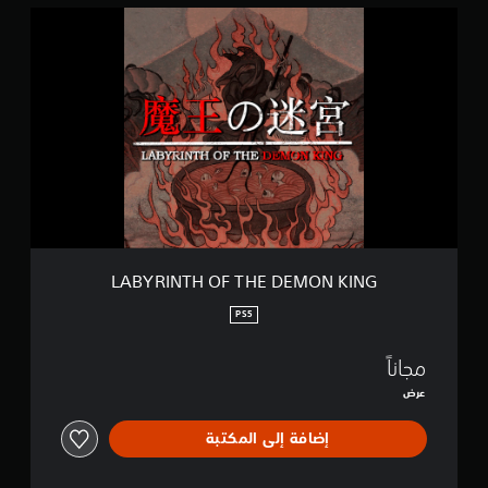
L
A
B
Y
R
I
N
T
H
O
F
T
H
E
LABYRINTH OF THE DEMON KING
D
E
PS5
M
O
مجاناً
N
K
عرض
I
N
إضافة إلى المكتبة
G