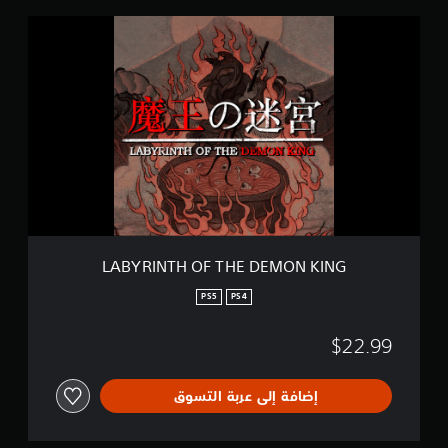
ق
L
ي
A
ي
B
م
Y
ا
R
ت
I
N
T
H
O
F
T
H
E
LABYRINTH OF THE DEMON KING
D
E
PS5
PS4
M
O
$22.99
N
K
I
إضافة إلى عربة التسوق
N
G