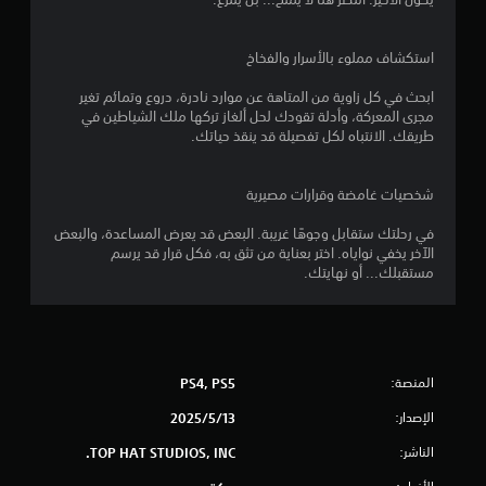
8
9
استكشاف مملوء بالأسرار والفخاخ
م
ابحث في كل زاوية من المتاهة عن موارد نادرة، دروع وتمائم تغير
ن
مجرى المعركة، وأدلة تقودك لحل ألغاز تركها ملك الشياطين في
طريقك. الانتباه لكل تفصيلة قد ينقذ حياتك.
ا
ل
شخصيات غامضة وقرارات مصيرية
في رحلتك ستقابل وجوهًا غريبة. البعض قد يعرض المساعدة، والبعض
ت
الآخر يخفي نواياه. اختر بعناية من تثق به، فكل قرار قد يرسم
مستقبلك... أو نهايتك.
ق
ي
ي
المنصة:
PS4, PS5
م
الإصدار:
13‏/5‏/2025
ا
الناشر:
TOP HAT STUDIOS, INC.
ت