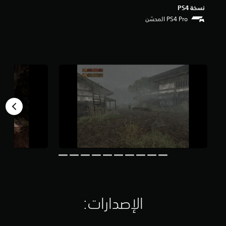
و
نسخة PS4‏
م
م
ن
5
ن
ج
و
م
م
ن
إ
ج
م
ا
ل
ي
9
8
9
م
ن
الإصدارات:‏
ا
ل
ت