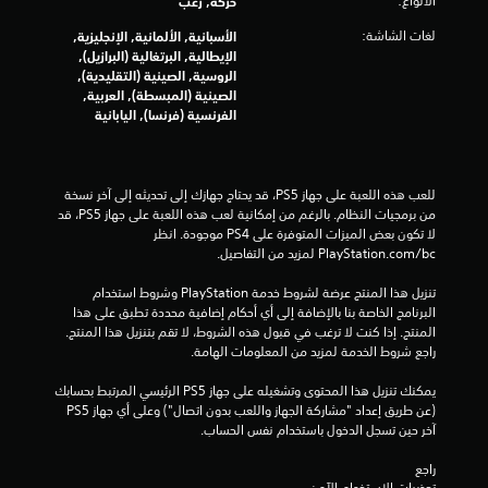
الأنواع:
حركة, رعب
لغات الشاشة:
الأسبانية, الألمانية, الإنجليزية,
الإيطالية, البرتغالية (البرازيل),
الروسية, الصينية (التقليدية),
الصينية (المبسطة), العربية,
الفرنسية (فرنسا), اليابانية
للعب هذه اللعبة على جهاز PS5، قد يحتاج جهازك إلى تحديثه إلى آخر نسخة 
من برمجيات النظام. بالرغم من إمكانية لعب هذه اللعبة على جهاز PS5، قد 
لا تكون بعض الميزات المتوفرة على PS4 موجودة. انظر 
‎PlayStation.com/bc لمزيد من التفاصيل.
تنزيل هذا المنتج عرضة لشروط خدمة‫ PlayStation وشروط استخدام 
البرنامج الخاصة بنا بالإضافة إلى أي أحكام إضافية محددة تطبق على هذا 
المنتج. إذا كنت لا ترغب في قبول هذه الشروط، لا تقم بتنزيل هذا المنتج. 
راجع شروط الخدمة لمزيد من المعلومات الهامة.
يمكنك تنزيل هذا المحتوى وتشغيله على جهاز PS5 الرئيسي المرتبط بحسابك 
(عن طريق إعداد "مشاركة الجهاز واللعب بدون اتصال") وعلى أي جهاز PS5 
آخر حين تسجل الدخول باستخدام نفس الحساب.
راجع 
تحذيرات الاستخدام الآمن