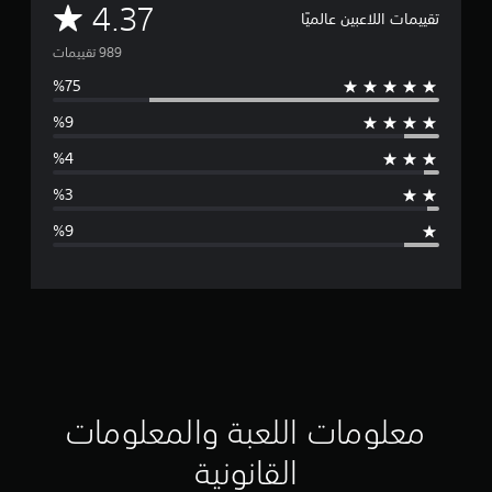
م
4.37
تقييمات اللاعبين عالميًا
ت
و
س
ط
ا
ل
ت
ق
ي
ي
معلومات اللعبة والمعلومات
م
القانونية