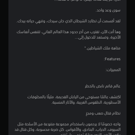
ج
سوى وعد واحد.
و
لقد أقسمت أن تطارد الشيطان الذي خان سيدك، وتنهي حياته بيدك.
م
وها أنت الآن، تقترب من آخر حدود هذا العالم الفاني، تتنفس أنفاسك
م
الأخيرة، وتستعد للدخول إلى...
ن
متاهة ملك الشياطين."
إ
Features:
ج
المميزات:
م
عالم قاتم نابض بالخطر
ا
اكتشف عالمًا مستوحى من اليابان القديمة، مليئًا بالمخلوقات
ل
الأسطورية، الطقوس الغريبة، والآثار المنسية.
ي
نظام قتال صعب ومجزٍ
9
واجه خصومًا لا يرحمون باستخدام مجموعة متنوعة من الأسلحة مثل
السيوف، الحراب، البنادق، والأقواس. كل ضربة محسوبة، وكل قتال قد
يكون الأخير. النصر هنا لا يُمنح... بل يُنتزع.