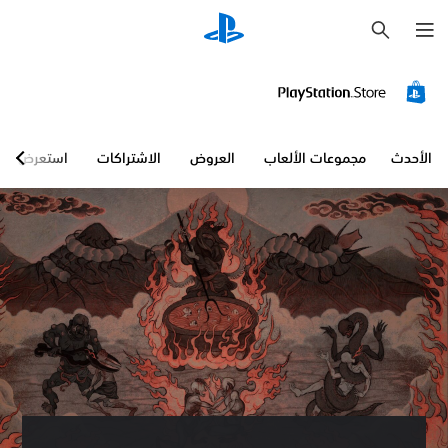
ب
ح
ث
الأحدث
مجموعات الألعاب
العروض
الاشتراكات
استعرض