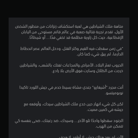
4
.
3
متاهة ملك الشياطين هي لعبة استكشاف زنزانات من منظور الشخص
الأول، تقدم تجربة قتالية صعبة في عالم قاتم مستوحى من اليابان
7
الإقطاعية، حيث كل زاوية مظلمة قد تخفي فخًا... أو شيطانًا.
ن
"في زمن سقطت فيه القيم وكثر القتل، ودخل العالم عصر انحطاط
الدارما، لم يبقَ شيء كما كان.
ج
الحروب تعمّ البلاد، الأمراض والمجاعات تفتك بالشعب، والشياطين
و
خرجت من الظلال وسارت فوق الأرض بلا رادع.
م
أنت مجرد "أشيغارو" جندي مشاة بسيط خدم في جيش اللورد تاكيدا
م
نوبوميتسو.
ن
لكن كل شيء انهار حين خدع ملك الشياطين سيدك، وأوقعه مع
جيشه في كمين مميت.
5
الجنود سقطوا واحدًا تلو الآخر... وسيدك، ضد رغبتك، ضحى بنفسه كي
ن
تتمكن من الهرب.
الآن، لم يعد هناك جيش. لا أوامر. لا هدف...