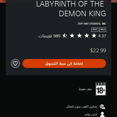
LABYRINTH OF THE 
DEMON KING
TOP HAT STUDIOS, INC.
PS5
PS4
4.37
م
ت
و
$22.99
س
ط
ا
إضافة إلى عربة التسوق
ل
ت
ق
ي
ي
م
عنف مفرط
4
.
3
تمكين اللعب بدون اتصال
7
ن
لاعب واحد
ج