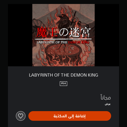
L
A
B
Y
R
I
N
T
H
O
F
T
H
E
LABYRINTH OF THE DEMON KING
D
E
PS4
M
O
مجاناً
N
K
عرض
I
N
إضافة إلى المكتبة
G