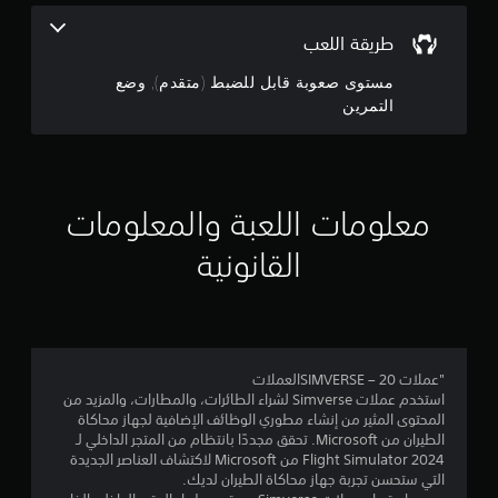
ل
ن
ل
ش
ح
س
ل
ك
طريقة اللعب
س
م
ع
ل
ا
ا
ب
م
مستوى صعوبة قابل للضبط (متقدم), وضع
س
ع
ر
ة
التمرين
ي
ا
ئ
ل
ة
ل
ل
ي
ا
أ
أ
ت
ل
ص
و
د
أ
و
ر
ع
ف
معلومات اللعبة والمعلومات
ا
ب
ب
ق
ت
ر
ع
ي
م
القانونية
ا
ل
ة
ن
ه
ى
و
ح
ت
ك
ا
و
ي
ز
ل
ل
ا
ف
ر
ك
ي
ز
أ
.
و
ة
"عملات SIMVERSE – 20العملات
س
ا
ح
استخدم عملات Simverse لشراء الطائرات، والمطارات، والمزيد من
ي
ل
د
المحتوى المثير من إنشاء مطوري الوظائف الإضافية لجهاز محاكاة
ة
ل
ة
الطيران من Microsoft. تحقق مجددًا بانتظام من المتجر الداخلي لـ
ل
ا
ع
Flight Simulator 2024 من Microsoft لاكتشاف العناصر الجديدة
ك
ل
ب
التي ستحسن تجربة جهاز محاكاة الطيران لديك.
ل