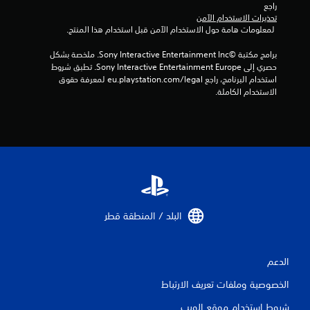
راجع 
ذ
تحذيرات الاستخدام الآمن
ر
 لمعلومات هامة حول الاستخدام الآمن قبل استخدام هذا المنتج.
ا
ع
برامج مكتبة ©Sony Interactive Entertainment Inc. ملخصة بشكل 
ا
حصري إلى Sony Interactive Entertainment Europe. تطبق شروط 
ل
استخدام البرنامج، راجع eu.playstation.com/legal لمعرفة حقوق 
ق
الاستخدام الكاملة.
ا
ب
ل
ل
ل
ض
ب
ط
البلد / المنطقة قطر‏
(
م
ت
ق
الدعم
د
الخصوصية وملفات تعريف الارتباط
م
)
شروط استخدام موقع الويب