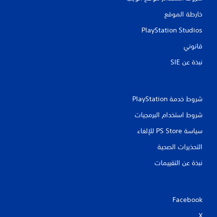
ي
م
خارطة الموقع
ك
PlayStation Studios
ن
ك
قانوني
ع
ك
نبذة عن SIE‏
س
ا
ل
ح
شروط خدمة PlayStation‏
ر
ك
شروط استخدام البرمجيات
ة
ا
سياسة PS Store للإلغاء
ل
أ
التحذيرات الصحية
ف
ق
نبذة عن التقييمات
ي
ة
و
ا
Facebook
ل
ر
X