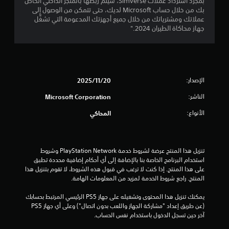
.
ت
بمجرد استرداد عملات Simverse، سيتم ربطها بالمتجر الداخلي الخاص
ذ
ح
بك من خلال حساب Microsoft لديك، حتى تتمكن من الوصول إلى
ر
ك
عملاتك ومشترياتك من خلال جميع أجهزتك المدعومة التي تشغِّل
ا
م
جهاز محاكاة الطيران 2024."
ع
.
ت
س
ت
خ
د
الإصدار:
20‏/11‏/2025
م
ه
الناشر:
Microsoft Corporation
ا
الأنواع:
المحاكي
ل
ل
ع
ب
تنزيل هذا المنتج عرضة لشروط خدمة PlayStation Network وشروط 
ة
استخدام البرنامج الخاصة بنا بالإضافة إلى أي أحكام إضافية محددة تطبق 
.
على هذا المنتج. إذا كنت لا ترغب في قبول هذه الشروط، لا تقوم بتنزيل هذا 
المنتج. راجع شروط الخدمة لمزيد من المعلومات الهامة.
ع
ك
يمكنك تنزيل هذا المحتوى وتشغيله على جهاز PS5 الرئيسي المرتبط بحسابك 
س
(عن طريق إعداد "مشاركة الجهاز واللعب بدون اتصال") وعلى أي جهاز PS5 
ا
آخر حين تسجل الدخول باستخدام نفس الحساب.
ل