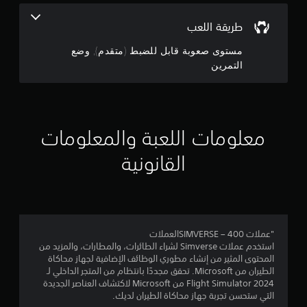
م
ل
ن
ل
ش
ح
س
ل
ك
م
طريقة اللعب
س
م
ع
ل
ا
ا
ب
م
ن
مستوى صعوبة قابل للضبط (متقدم), وضع
س
ع
ر
ة
التمرين
ي
ا
ئ
ل
إ
ة
ل
ل
ي
ا
أ
أ
ت
ج
ل
ص
و
د
أ
و
ر
ع
م
ف
معلومات اللعبة والمعلومات
ا
ب
ب
ق
ت
ر
ع
ا
ي
م
القانونية
ا
ل
ة
ن
ه
ى
و
ل
ح
ت
ك
ا
و
ي
ز
ل
ي
ل
ا
ف
ر
ك
ي
ز
أ
1
.
و
ة
"عملات SIMVERSE – 400العملات
س
ا
ح
استخدم عملات Simverse لشراء الطائرات، والمطارات، والمزيد من
ي
م
ل
د
المحتوى المثير من إنشاء مطوري الوظائف الإضافية لجهاز محاكاة
ة
ل
ة
الطيران من Microsoft. تحقق مجددًا بانتظام من المتجر الداخلي لـ
ل
ن
ا
ع
Flight Simulator 2024 من Microsoft لاكتشاف العناصر الجديدة
ك
ل
ب
التي ستحسن تجربة جهاز محاكاة الطيران لديك.
ل