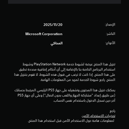
ا
.
ت
ذ
ح
ر
ل
ك
ا
م
ع
ت
.
ت
الإصدار:
20‏/11‏/2025
س
ق
ت
الناشر:
Microsoft Corporation
خ
ي
الأنواع:
المحاكي
د
م
ي
ه
ا
م
تنزيل هذا المنتج عرضة لشروط خدمة PlayStation Network وشروط 
ل
استخدام البرنامج الخاصة بنا بالإضافة إلى أي أحكام إضافية محددة تطبق 
ل
ا
على هذا المنتج. إذا كنت لا ترغب في قبول هذه الشروط، لا تقوم بتنزيل هذا 
ع
المنتج. راجع شروط الخدمة لمزيد من المعلومات الهامة.
ب
ت
ة
يمكنك تنزيل هذا المحتوى وتشغيله على جهاز PS5 الرئيسي المرتبط بحسابك 
.
(عن طريق إعداد "مشاركة الجهاز واللعب بدون اتصال") وعلى أي جهاز PS5 
آخر حين تسجل الدخول باستخدام نفس الحساب.
ع
ك
راجع 
س
تحذيرات الاستخدام الآمن
 لمعلومات هامة حول الاستخدام الآمن قبل استخدام هذا المنتج.
ا
ل