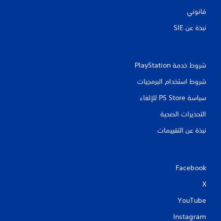
ي
قانوني
م
ك
نبذة عن SIE‏
ن
ك
ع
ك
شروط خدمة PlayStation‏
س
ا
شروط استخدام البرمجيات
ل
ح
سياسة PS Store للإلغاء
ر
ك
التحذيرات الصحية
ة
ا
نبذة عن التقييمات
ل
أ
ف
ق
Facebook
ي
ة
X
و
ا
YouTube
ل
Instagram
ر