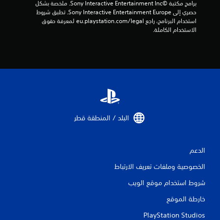
برامج مكتبة ©Sony Interactive Entertainment Inc. ملخصة بشكل 
ذ
حصري إلى Sony Interactive Entertainment Europe. تطبق شروط 
ر
استخدام البرنامج، راجع eu.playstation.com/legal لمعرفة حقوق 
ا
الاستخدام الكاملة.
ع
ا
ل
ق
ا
ب
ل
ل
ل
البلد / المنطقة قطر‏
ض
ب
ط
الدعم
(
م
الخصوصية وملفات تعريف الارتباط
ت
شروط استخدام موقع الويب
ق
د
خارطة الموقع
م
)
PlayStation Studios