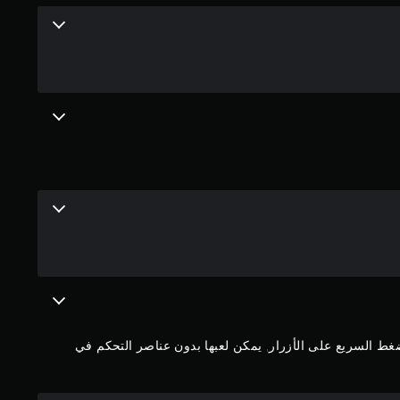
م
4
.
2
1
ن
ج
و
م
ضغط السريع على الأزرار, يمكن لعبها بدون عناصر التحكم في
م