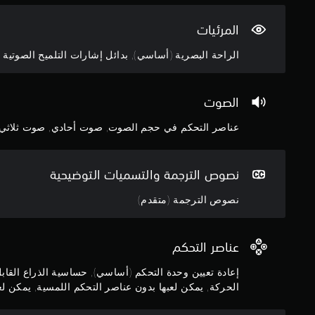
ة
ه
ك
ح
و
ت
ي
و
ا
المرئيات
ز
ف
ل
ل
ا
ي
ك
ر
الراحة البصرية (أساسي), بدائل إشارات التلميح الصوتية
ز
ة
.
أ
و
ا
س
ح
ل
ي
د
الصوت
ل
ة
ة
ع
ل
ا
عناصر التحكم في حجم الصوت, صوت أحادي, صوت ثلاثي ا
ب
ك
ل
.
ل
ت
ذ
ح
نصوص الترجمة والتسميات التوضيحية
ر
ك
ا
م
نصوص الترجمة (متقدم)
ع
.
ت
س
ت
عناصر التحكم
خ
د
إعادة تعيين وحدة التحكم (أساسي), حساسية الذراع القاب
م
الحركة, يمكن لعبها بدون عناصر التحكم اللمسية, يمكن لعبه
ه
ا