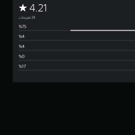
م
4.21
ت
و
س
ط
ا
ل
ت
ق
ي
ي