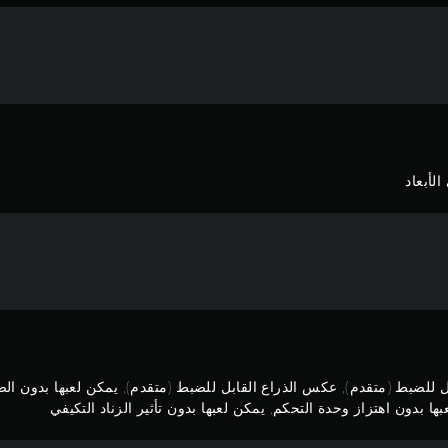
لأبعاد
ل للضبط (متقدم), عكس الذراع القابل للضبط (متقدم), يمكن لعبها بدون ال
ا بدون اهتزاز وحدة التحكم, يمكن لعبها بدون تأثير الزناد التكيفي