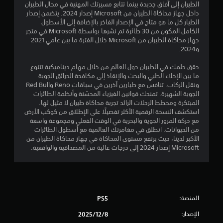
م
.
ت
ذ
الطيران إلى آفاق جديدة بينما تتابع مسيرتك المهنية في مجال الطيران
ح
ر
داخل جهاز محاكاة الطيران من Microsoft إصدار 2024. يتضمن إصدار
ن
ك
ا
الطيار كل ما هو متاح في الإصدار الفاخر بالإضافة إلى الأسطول
م
ع
الكامل المكون من 30 طائرة تم نشرها بواسطة Microsoft في متجر
ا
.
ت
جهاز محاكاة الطيران من Microsoft خلال الفترة ما بين عامي 2021
س
و2024.
ل
ت
خ
حقق حلمك في الطيران حول العالم من خلال مهام ديناميكية تتنوع
ت
د
ما بين الإخلاء الطبي والبحث والإنقاذ إلى مكافحة الحرائق الجوية
م
ونقل الركاب. تنافس مع طيارين آخرين في سباقات Reno وRed Bull
ق
ه
الجوية الشهيرة. تمنحك قوانين الفيزياء المحسّنة وأنظمة الطائرات
ا
المبتكرة ومخطط الرحلات الرائد تجربة محاكاة طيران لا مثيل لها.
ي
ل
استكشف النسخة الرقمية الأكثر تفصيلًا على الإطلاق من كوكب الأرض
ل
مع حركة المرور الجوية والبحرية في الوقت الفعلي ومجموعة واسعة
ي
ع
من الحيوانات. انطلق في مغامرتك العالمية مع أسطول الطائرات
ب
الأكبر لدينا، حيث يرتفع مستوى المحاكاة في جهاز محاكاة الطيران من
م
ة
Microsoft إصدار 2024 إلى درجات عالية من المصداقية والواقعية.
.
ا
ع
ت
ك
المنصة:
PS5
س
ا
الإصدار:
8‏/12‏/2025
ل