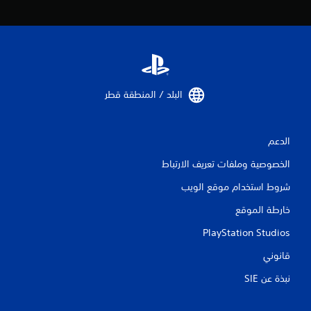
ي
م
ك
ن
ك
ع
ك
س
البلد / المنطقة قطر‏
ا
ل
ح
الدعم
ر
ك
الخصوصية وملفات تعريف الارتباط
ة
ا
شروط استخدام موقع الويب
ل
أ
خارطة الموقع
ف
ق
PlayStation Studios
ي
قانوني
ة
و
نبذة عن SIE‏
ا
ل
ر