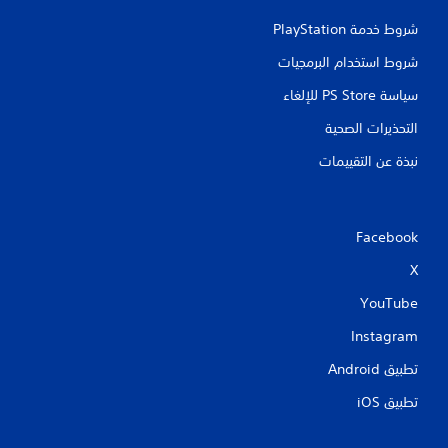
أ
شروط خدمة PlayStation‏
س
ي
شروط استخدام البرمجيات
ة
ل
سياسة PS Store للإلغاء
ك
ل
التحذيرات الصحية
ذ
ر
نبذة عن التقييمات
ا
ع
ت
ن
Facebook
ا
ظ
X
ر
ي
YouTube
ت
س
Instagram
ت
تطبيق Android‏
خ
د
تطبيق iOS‏
م
ه
ا