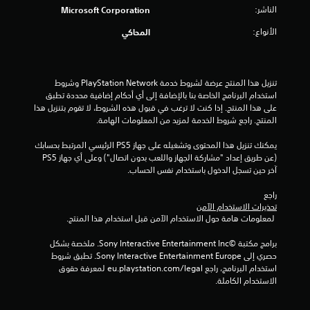
ذ
الناشر:
Microsoft Corporation
ر
الأنواع:
المحاكي
ا
ع
ا
ل
تنزيل هذا المنتج عرضة لشروط خدمة PlayStation Network وشروط 
ق
استخدام البرنامج الخاصة بنا بالإضافة إلى أي أحكام إضافية محددة تطبق 
ا
على هذا المنتج. إذا كنت لا ترغب في قبول هذه الشروط، لا تقوم بتنزيل هذا 
ب
المنتج. راجع شروط الخدمة لمزيد من المعلومات الهامة.
ل
يمكنك تنزيل هذا المحتوى وتشغيله على جهاز PS5 الرئيسي المرتبط بحسابك 
ل
(عن طريق إعداد "مشاركة الجهاز واللعب بدون اتصال") وعلى أي جهاز PS5 
ل
آخر حين تسجل الدخول باستخدام نفس الحساب.
ض
ب
راجع 
ط
تحذيرات الاستخدام الآمن
(
 لمعلومات هامة حول الاستخدام الآمن قبل استخدام هذا المنتج.
م
برامج مكتبة ©Sony Interactive Entertainment Inc. ملخصة بشكل 
ت
حصري إلى Sony Interactive Entertainment Europe. تطبق شروط 
ق
استخدام البرنامج، راجع eu.playstation.com/legal لمعرفة حقوق 
د
الاستخدام الكاملة.
م
)