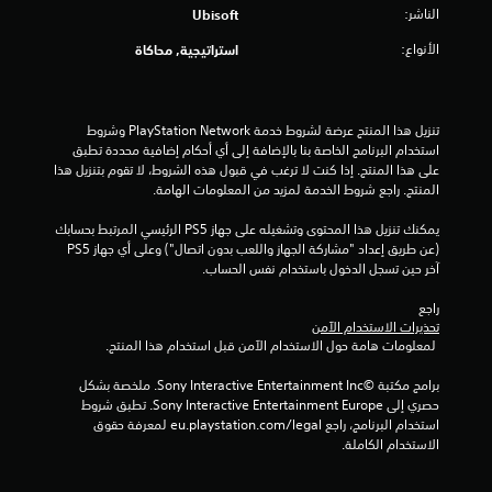
م
الناشر:
Ubisoft
الأنواع:
استراتيجية, محاكاة
م
ن
تنزيل هذا المنتج عرضة لشروط خدمة PlayStation Network وشروط 
إ
استخدام البرنامج الخاصة بنا بالإضافة إلى أي أحكام إضافية محددة تطبق 
على هذا المنتج. إذا كنت لا ترغب في قبول هذه الشروط، لا تقوم بتنزيل هذا 
ج
المنتج. راجع شروط الخدمة لمزيد من المعلومات الهامة.
م
يمكنك تنزيل هذا المحتوى وتشغيله على جهاز PS5 الرئيسي المرتبط بحسابك 
(عن طريق إعداد "مشاركة الجهاز واللعب بدون اتصال") وعلى أي جهاز PS5 
ا
آخر حين تسجل الدخول باستخدام نفس الحساب.
ل
راجع 
تحذيرات الاستخدام الآمن
ي
 لمعلومات هامة حول الاستخدام الآمن قبل استخدام هذا المنتج.
2
برامج مكتبة ©Sony Interactive Entertainment Inc. ملخصة بشكل 
حصري إلى Sony Interactive Entertainment Europe. تطبق شروط 
م
استخدام البرنامج، راجع eu.playstation.com/legal لمعرفة حقوق 
الاستخدام الكاملة.
ن