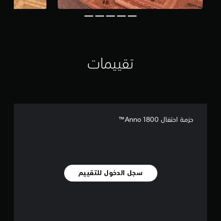
ا
ل
ت
ق
ي
ي
تقييمات
م
ا
ت
حزمة احتفال Anno 1800™
سجل الدخول للتقييم