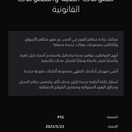
م
القانونية
4
ن
ج
يمكنك زيادة مظاهر التنوع في المدن عبر تغيير مظاهر الأسواق
والكنائس بمجموعات هيئات جديدة مذهلة!
و
أبهج المواطنين بنوافير جديدة وتماثيل واستخدم أشجار نخيل باهرة
م
وأشجاراً تنبض بالحياة وصبّاراً لتتجمّل مدنك بالخضرة.
م
أنشئ مهرجان أحلامك للطهي بمجموعة أكشاك متنوعة جديدة.
ن
استغل ثلاثة أنظمة جديدة لتزيّن مدنك أكثر، وتتضمن نظام الجدران
وحدائق الزهور الاستوائية ومصابيح الشوارع الاحتفالية.
5
ن
ج
المنصة:
PS5
و
الإصدار:
23‏/5‏/2023