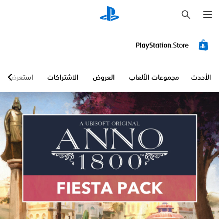
ب
ح
ث
الأحدث
مجموعات الألعاب
العروض
الاشتراكات
استعرض