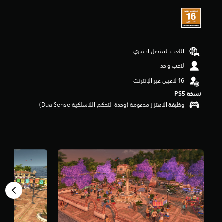
ي
م
4
ن
ج
و
اللعب المتصل اختياري
م
لاعب واحد
م
ن
5
نسخة PS5‏
ن
ج
وظيفة الاهتزاز مدعومة (وحدة التحكم اللاسلكية DualSense‏)
و
م
م
ن
إ
ج
م
ا
ل
ي
2
م
ن