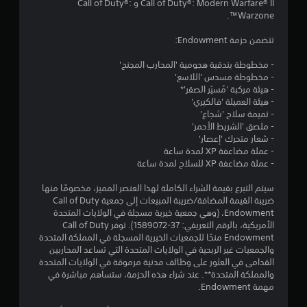
Call of Duty®: Modern Warfare® II و Call of Duty®:
و
Warzone™.
م
تتضمن حزمة Endowment:
م
- مخطوطة بندقية هجومية 'المحارب المجنح'
- مخطوطة مسدس 'اللاسع'
ن
- هيئة مركبة 'مُسيّر الصقر'*
- هيئة العميلة 'فالكيري'
5
- تميمة سلاح 'شجاع'
- ملصق 'الشريط الأحمر'
ن
- شعار متحرك 'إعصار'
- عملة مضاعفة XP لمدة ساعة
- عملة مضاعفة XP للسلاح لمدة ساعة
ج
سيتم التبرع بقيمة الشراء الكاملة لهذا العنصر المميز، مخصومًا منها
و
ضريبة القيمة المضافة/ضريبة المبيعات إلى جمعية Call of Duty
Endowment، (وهي جمعية خيرية مسجلة في الولايات المتحدة
م
الأمريكية، بالرقم التعريفي: 37-1589072). توفر Call of Duty
Endowment منحًا للجمعيات الخيرية المسجلة في المملكة المتحدة
م
والجمعيات غير الربحية في الولايات المتحدة التي تساعد المحاربين
القدامى في العثور على وظائف مدنية مرموقة في الولايات المتحدة
ن
والمملكة المتحدة**. عند شراء هذه الحزمة، ستساهم مباشرة في
مهمة Endowment.
إ