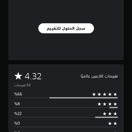
م
ا
ت
سجل الدخول للتقييم
م
4.32
تقييمات اللاعبين عالميًا
ت
و
س
ط
ا