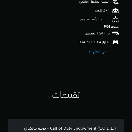
اللعب المتصل اختياري
م
ن
5
ن
اللعب عن بُعد مدعوم
ج
نسخة PS4‏
و
م
م
اهتزاز DUALSHOCK 4‏
ن
إ
عرض الكل
ج
م
ا
ل
ي
5
0
تقييمات
م
ن
ا
ل
ت
ق
ي
Call of Duty Endowment (C.O.D.E.) - حزمة فالكيري
ي