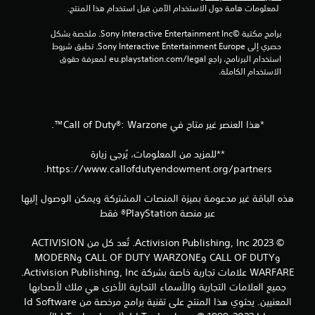
ق
 لمعلومات هامة حول الاستخدام الآمن قبل استخدام هذا المنتج.
ي
برامج مكتبة ©Sony Interactive Entertainment Inc. ملخصة بشكل 
حصري إلى Sony Interactive Entertainment Europe. تطبق شروط 
ي
استخدام البرنامج، راجع eu.playstation.com/legal لمعرفة حقوق 
الاستخدام الكاملة.
م
ا
*هذا العنصر غير متاح في Call of Duty®: Warzone™.
ت
**للمزيد من المعلومات، يُرجى زيارة
https://www.callofdutyendowment.org/partners.
هذه الباقة غير مدعومة بميزة المنصات المشتركة ويمكن الوصول إليها
عبر منصة PlayStation® فقط
© 2023 Activision Publishing, Inc. تُعد كل من ACTIVISION
وCALL OF DUTY وCALL OF DUTY WARZONE وMODERN
WARFARE علامات تجارية خاصة بشركة Activision Publishing, Inc.
جميع العلامات التجارية والأسماء التجارية الأخرى هي ملك لأصحابها
المعنيين. يحتوي هذا المنتج على تقنية برامج مرخصة من Id Software