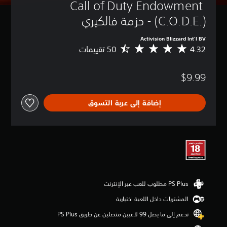
Call of Duty Endowment 
(C.O.D.E.) - حزمة فالكيري
Activision Blizzard Int'l BV
4.32
م
ت
و
$9.99
س
ط
ا
إضافة إلى عربة التسوق
ل
ت
ق
ي
ي
م
4
.
3
2
ن
المشتريات داخل اللعبة اختيارية
ج
و
تدعم إلى ما يصل 99 لاعبين متصلين عن طريق PS Plus‏
م