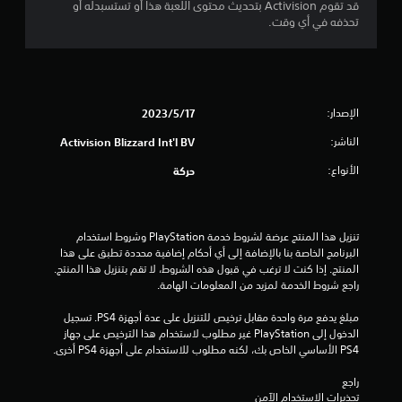
قد تقوم Activision بتحديث محتوى اللعبة هذا أو تستسبدله أو
ج
تحذفه في أي وقت.
م
ا
ل
الإصدار:
17‏/5‏/2023
الناشر:
Activision Blizzard Int'l BV
ي
الأنواع:
حركة
5
0
تنزيل هذا المنتج عرضة لشروط خدمة‫ PlayStation وشروط استخدام 
م
البرنامج الخاصة بنا بالإضافة إلى أي أحكام إضافية محددة تطبق على هذا 
المنتج. إذا كنت لا ترغب في قبول هذه الشروط، لا تقم بتنزيل هذا المنتج. 
ن
راجع شروط الخدمة لمزيد من المعلومات الهامة.
ا
مبلغ يدفع مرة واحدة مقابل ترخيص للتنزيل على عدة أجهزة PS4. تسجيل 
الدخول إلى PlayStation غير مطلوب لاستخدام هذا الترخيص على جهاز 
ل
PS4 الأساسي الخاص بك، لكنه مطلوب للاستخدام على أجهزة PS4 أخرى.
ت
راجع 
تحذيرات الاستخدام الآمن