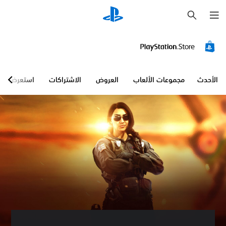
ب
ح
ث
الأحدث
مجموعات الألعاب
العروض
الاشتراكات
استعرض