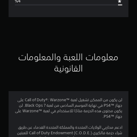
ل
ت
ق
ي
ي
معلومات اللعبة والمعلومات
م
القانونية
4
.
3
لن يكون من الممكن تشغيل لعبة Call of Duty®: Warzone™‎ على
جهاز PS4™‎ في نهاية الموسم السادس من لعبة Black Ops 7. لن
2
يكون محتوى هذه الحزمة متاحًا للاستخدام في لعبة Warzone™‎ على
جهاز PS4™‎.
ن
ادعم محاربي الولايات المتحدة والمملكة المتحدة القدماء عن طريق
ج
شراء حزمة فالكيري Call of Duty Endowment (C.O.D.E.) للعبتين