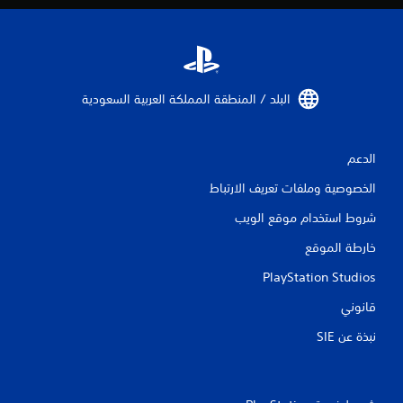
9
م
ن
ا
البلد / المنطقة المملكة العربية السعودية‏
ل
الدعم
ت
الخصوصية وملفات تعريف الارتباط
ق
شروط استخدام موقع الويب
ي
خارطة الموقع
ي
PlayStation Studios
م
قانوني
ا
نبذة عن SIE‏
ت