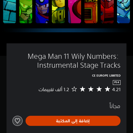
Mega Man 11 Wily Numbers: 
Instrumental Stage Tracks
CE EUROPE LIMITED
PS4
4.21
م
ت
و
مجاناً
س
ط
ا
إضافة إلى المكتبة
ل
ت
ق