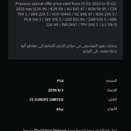
2
Previous special offer price valid from 01-02-2023 to 15-02-
2023 was (£24.99 / €29.99 / AU $45.47 / BGN 59.95 / CZK
1
799.5 / DKK 224.5 / HUF 10495 / NZ $48.47 / NOK 299.5 /
PLN 134.5 / SEK 319.5 / USD $33.99 / ZAR 534.5 / HRK
ن
224.99 / INR 2497 / TRY 299.5 / ILS 119.5)
ج
و
يمكنك تغيير الموسيقى في مراحل الزعيم الثمانية إلى مقاطع آلية
بديلة تعتمد على البيانو.
م
م
ن
المنصة:
PS4
5
الإصدار:
3‏/4‏/2019
ن
الناشر:
CE EUROPE LIMITED
الأنواع:
حركة
ج
و
تنزيل هذا المنتج عرضة لشروط خدمة PlayStation Network وشروط 