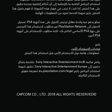
م
استخدام البرنامج الخاصة بنا بالإضافة إلى أي أحكام إضافية محددة تطبق 
على هذا المنتج. إذا كنت لا ترغب في قبول هذه الشروط، لا تقوم بتنزيل هذا 
م
المنتج. راجع شروط الخدمة لمزيد من المعلومات الهامة.
ن
مبلغ يدفع مرة واحدة مقابل ترخيص للتنزيل على عدة أجهزة PS4. تسجيل 
الدخول إلى PlayStation Network غير مطلوب لاستخدام هذا الترخيص 
إ
على جهاز PS4 الأساسي الخاص بك، لكنه مطلوب للاستخدام على أجهزة 
PS4 أخرى.
ج
راجع 
م
تحذيرات الاستخدام الآمن
 لمعلومات هامة حول الاستخدام الآمن قبل استخدام هذا المنتج.
ا
برامج مكتبة ©Sony Interactive Entertainment Inc. ملخصة بشكل 
ل
حصري إلى Sony Interactive Entertainment Europe. تطبق شروط 
استخدام البرنامج، راجع eu.playstation.com/legal لمعرفة حقوق 
ي
الاستخدام الكاملة.
1
2
©CAPCOM CO., LTD. 2018 ALL RIGHTS RESERVED.
3