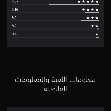
و
س
ط
ا
ل
ت
ق
ي
ي
معلومات اللعبة والمعلومات
م
القانونية
4
.