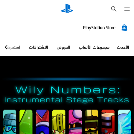
ب
ح
ث
الأحدث
مجموعات الألعاب
العروض
الاشتراكات
استعرض