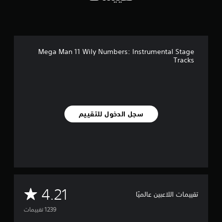
ي
1
.
2
Mega Man 11 Wily Numbers: Instrumental Stage
أ
Tracks
ل
ف
م
ن
ا
ل
سجل الدخول للتقييم
ت
ق
ي
ي
م
ا
ت
م
4.21
تقييمات اللاعبين عالميًا
ت