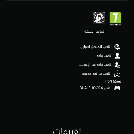
ي
ي
م
4
.
العناصر العنيفة
2
1
ن
اللعب المتصل اختياري
ج
و
لاعب واحد
م
م
لاعب واحد عبر الإنترنت
ن
اللعب عن بُعد مدعوم
5
ن
نسخة PS4‏
ج
اهتزاز DUALSHOCK 4‏
و
م
م
ن
إ
ج
م
تقييمات
ا
ل