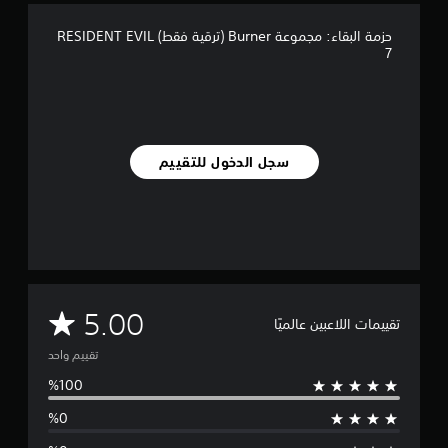
ن
حزمة البقاء: مجموعة Burner (ترقية فقط) RESIDENT EVIL
ا
7
ل
ت
ق
ي
ي
م
سجل الدخول للتقييم
ا
ت
م
5.00
تقييمات اللاعبين عالميًا
ت
تقييم واحد
و
س