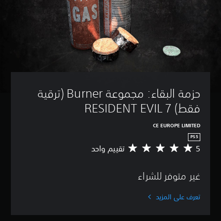
حزمة البقاء: مجموعة Burner (ترقية 
فقط) RESIDENT EVIL 7
CE EUROPE LIMITED
PS5
5
تقييم واحد
م
ت
و
غير متوفر للشراء
س
ط
ا
تعرف على المزيد
ل
ت
ق