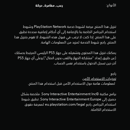
م
الأنواع:
رعب, مغامرة, حركة
ن
إ
تنزيل هذا المنتج عرضة لشروط خدمة PlayStation Network وشروط 
استخدام البرنامج الخاصة بنا بالإضافة إلى أي أحكام إضافية محددة تطبق 
ج
على هذا المنتج. إذا كنت لا ترغب في قبول هذه الشروط، لا تقوم بتنزيل هذا 
المنتج. راجع شروط الخدمة لمزيد من المعلومات الهامة.
م
يمكنك تنزيل هذا المحتوى وتشغيله على جهاز PS5 الرئيسي المرتبط بحسابك 
ا
(عن طريق إعداد "مشاركة الجهاز واللعب بدون اتصال") وعلى أي جهاز PS5 
آخر حين تسجل الدخول باستخدام نفس الحساب.
ل
راجع 
ي
تحذيرات الاستخدام الآمن
 لمعلومات هامة حول الاستخدام الآمن قبل استخدام هذا المنتج.
1
برامج مكتبة ©Sony Interactive Entertainment Inc. ملخصة بشكل 
م
حصري إلى Sony Interactive Entertainment Europe. تطبق شروط 
استخدام البرنامج، راجع eu.playstation.com/legal لمعرفة حقوق 
ن
الاستخدام الكاملة.
ا