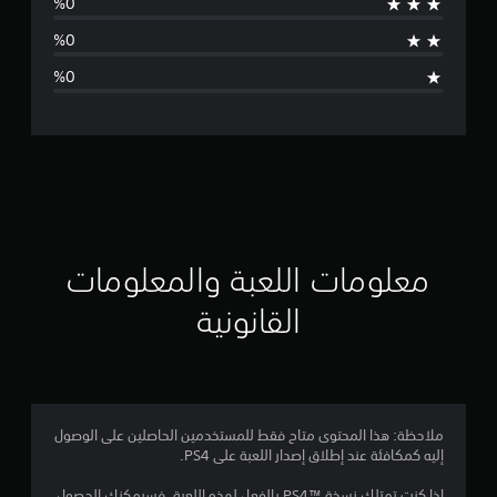
ط
ا
ل
ت
ق
ي
ي
معلومات اللعبة والمعلومات
م
القانونية
ن
ج
م
ملاحظة: هذا المحتوى متاح فقط للمستخدمين الحاصلين على الوصول
إليه كمكافئة عند إطلاق إصدار اللعبة على PS4.
ة
إذا كنت تمتلك نسخة PS4™‎ بالفعل لهذه اللعبة، فسيمكنك الحصول