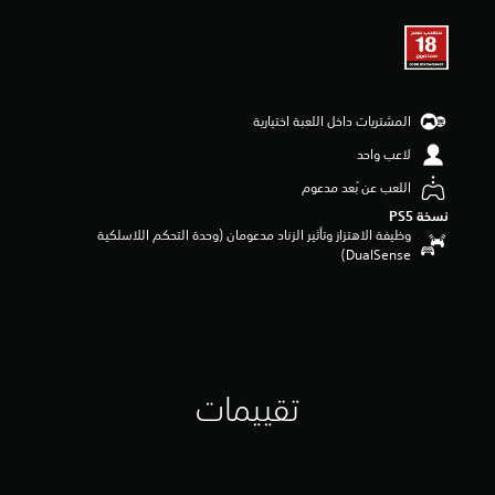
ي
ي
م
5
ن
ج
المشتريات داخل اللعبة اختيارية
و
لاعب واحد
م
م
اللعب عن بُعد مدعوم
ن
نسخة PS5‏
5
وظيفة الاهتزاز وتأثير الزناد مدعومان (وحدة التحكم اللاسلكية
ن
DualSense‏)
ج
و
م
م
ن
إ
ج
م
تقييمات
ا
ل
ي
1
م