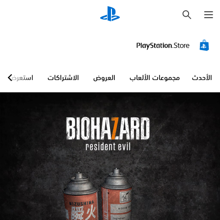
ب
ح
ث
الأحدث
مجموعات الألعاب
العروض
الاشتراكات
استعرض