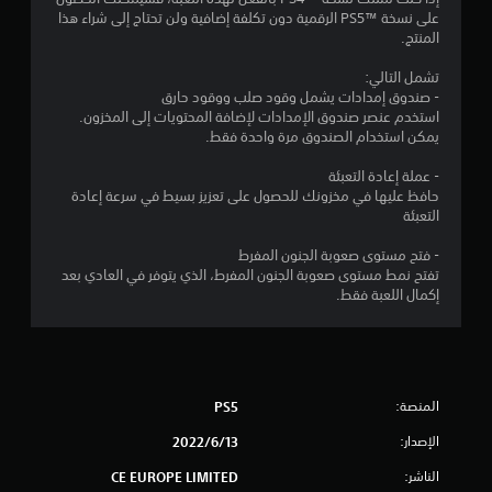
و
على نسخة PS5™‎ الرقمية دون تكلفة إضافية ولن تحتاج إلى شراء هذا
المنتج.
ا
تشمل التالي:
ح
- صندوق إمدادات يشمل وقود صلب ووقود حارق
استخدم عنصر صندوق الإمدادات لإضافة المحتويات إلى المخزون.
د
يمكن استخدام الصندوق مرة واحدة فقط.
ة
- عملة إعادة التعبئة
حافظ عليها في مخزونك للحصول على تعزيز بسيط في سرعة إعادة
م
التعبئة
ن
- فتح مستوى صعوبة الجنون المفرط
تفتح نمط مستوى صعوبة الجنون المفرط، الذي يتوفر في العادي بعد
5
إكمال اللعبة فقط.
ن
ج
المنصة:
PS5
و
الإصدار:
13‏/6‏/2022
م
الناشر:
CE EUROPE LIMITED