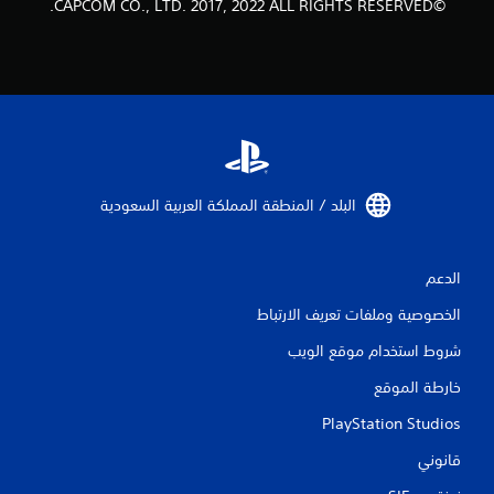
ل
©CAPCOM CO., LTD. 2017, 2022 ALL RIGHTS RESERVED.
ت
ق
ي
ي
البلد / المنطقة المملكة العربية السعودية‏
م
ا
الدعم
ت
الخصوصية وملفات تعريف الارتباط
شروط استخدام موقع الويب
خارطة الموقع
PlayStation Studios
قانوني