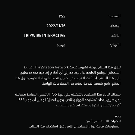
م
المنصة:
PS5
ن
الإصدار:
16‏/11‏/2022
إ
الناشر:
TRIPWIRE INTERACTIVE
ج
الأنواع:
فريدة
م
ا
تنزيل هذا المنتج عرضة لشروط خدمة PlayStation Network وشروط 
استخدام البرنامج الخاصة بنا بالإضافة إلى أي أحكام إضافية محددة تطبق 
ل
على هذا المنتج. إذا كنت لا ترغب في قبول هذه الشروط، لا تقوم بتنزيل هذا 
المنتج. راجع شروط الخدمة لمزيد من المعلومات الهامة.
ي
يمكنك تنزيل هذا المحتوى وتشغيله على جهاز PS5 الرئيسي المرتبط بحسابك 
5
(عن طريق إعداد "مشاركة الجهاز واللعب بدون اتصال") وعلى أي جهاز PS5 
آخر حين تسجل الدخول باستخدام نفس الحساب.
2
راجع 
م
تحذيرات الاستخدام الآمن
 لمعلومات هامة حول الاستخدام الآمن قبل استخدام هذا المنتج.
ن