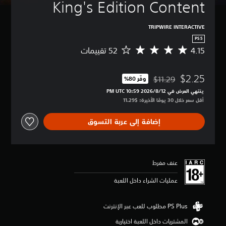
King's Edition Content
TRIPWIRE INTERACTIVE
PS5
4.15
م
ت
و
$2.25
س
$11.29
وفّر 80%‏
مخصوم من السعر الأصلي البالغ $11.29‏
ط
ينتهي العرض في 12‏/8‏/2026 10:59 PM UTC‏
ا
أقل سعر خلال 30 يومًا الأخيرة: $11.29‏
ل
ت
إضافة إلى عربة التسوق
ق
ي
ي
م
4
عنف مفرط
.
1
عمليات الشراء داخل اللعبة
5
ن
ج
و
المشتريات داخل اللعبة اختيارية
م