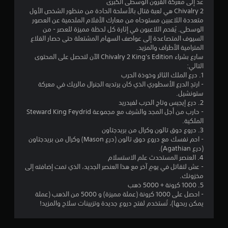
1
عُد إلى معركة القرون الوسطى الكبرى
Chivalry 2 هي لعبة قتال بالأسلحة الحادة من منظور الشخص الأول
5
متعددة اللاعبين مستوحاه من معارك الأفلام الملحمية عن العصور
الوسطى. يُقحم اللاعبون في إثارة كل لحظة مميزة للعصر - من
ن
السيوف المتصاعدة إلى عواصف السهام المشتعلة حتى حصار القلاع
المترامية الأطراف والمزيد.
ج
سارع بشراء Chivalry 2 King's Edition الآن لتحصل على المحتوى
التالي:
و
1. درع الملك الثائر وخوذة الحرب
- ارتدِ الدرع الأسطوري الذي كان يرتديه الجنرال مالريك في معركة
م
ستونشيل.
2. درع إيجيس وتاج الحرب لفيدريد
م
- حارب من أجل المجد والشرف مع مجموعة Steward King Feydrid
الملكية.
ن
3. دروع دوق تالون وكرال من بريدجتاون
- احم نفسك مع دروع دوق تالون (درع Mason) وكرال من بريدجتاون
5
(درع Agathian).
4. العنصر المستحدث علم الاستسلام
ن
- عش لتقاتل في يومِ آخر مع هذا العنصر الجديد، الذي تمت إضافته إلى
مخزونك.
5. 1000 كرونة + 5000 ذهب
ج
- احصل على 1000 كرونة (عملة مميزة) و 5000 من الذهب (عملة
يمكن ربحها)، تُستخدم لفتح دروع جديدة وتزيينات سلاح والمزيد!
و
م