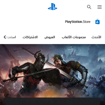
ب
ح
ث
الأحدث
مجموعات الألعاب
العروض
الاشتراكات
استعرض