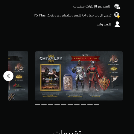
م
اللعب عبر الإنترنت مطلوب
ن
5
تدعم إلى ما يصل 64 لاعبين متصلين عن طريق PS Plus‏
ن
لاعب واحد
ج
و
م
م
ن
إ
ج
م
ا
ل
ي
5
2
م
ن
ا
ل
ت
ق
ي
تقييمات
ي