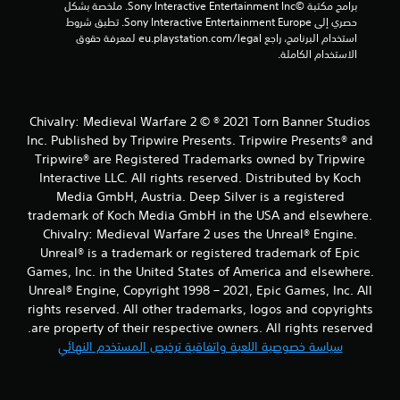
برامج مكتبة ©Sony Interactive Entertainment Inc. ملخصة بشكل 
ا
حصري إلى Sony Interactive Entertainment Europe. تطبق شروط 
استخدام البرنامج، راجع eu.playstation.com/legal لمعرفة حقوق 
ل
الاستخدام الكاملة.
ت
ق
Chivalry: Medieval Warfare 2 © ® 2021 Torn Banner Studios
Inc. Published by Tripwire Presents. Tripwire Presents® and
ي
Tripwire® are Registered Trademarks owned by Tripwire
Interactive LLC. All rights reserved. Distributed by Koch
ي
Media GmbH, Austria. Deep Silver is a registered
trademark of Koch Media GmbH in the USA and elsewhere.
م
Chivalry: Medieval Warfare 2 uses the Unreal® Engine.
ا
Unreal® is a trademark or registered trademark of Epic
Games, Inc. in the United States of America and elsewhere.
ت
Unreal® Engine, Copyright 1998 – 2021, Epic Games, Inc. All
rights reserved. All other trademarks, logos and copyrights
are property of their respective owners. All rights reserved.
سياسة خصوصية اللعبة واتفاقية ترخيص المستخدم النهائي