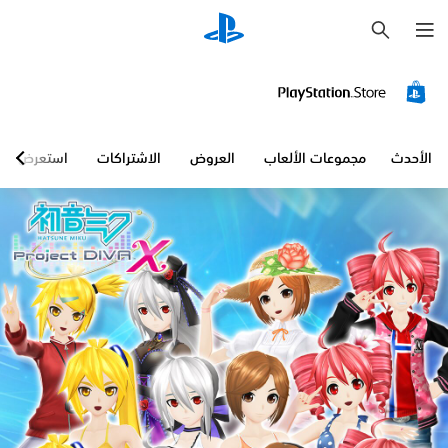
ب
ح
ث
الأحدث
مجموعات الألعاب
العروض
الاشتراكات
استعرض