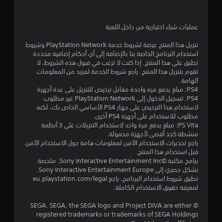
'
و
م
عمليات شراء اختيارية من داخل اللعبة
م
تنزيل هذا المنتج عرضة لشروط خدمة PlayStation Network وشروط
استخدام البرنامج الخاصة بنا بالإضافة إلى أي أحكام إضافية محددة
ن
تطبق على هذا المنتج. إذا كنت لا ترغب في قبول هذه الشروط، لا
تقوم بتنزيل هذا المنتج. راجع شروط الخدمة لمزيد من المعلومات
5
الهامة.
PS4: مبلغ يدفع مرة واحدة مقابل ترخيص للتنزيل على عدة أجهزة
ن
PS4. تسجيل الدخول إلى PlayStation Network غير مطلوب
لاستخدام هذا الترخيص على جهاز PS4 الأساسي الخاص بك، لكنه
مطلوب للاستخدام على أجهزة PS4 أخرى.
ج
PS Vita: مبلغ يدفع مرة واحد لاستخدام التنزيلات على 3 أنظمة
منشطة كحد أقصى لأجهزة محمولة.
و
راجع تحذيرات الاستخدام الآمن لمعلومات هامة حول الاستخدام الآمن
قبل استخدام هذا المنتج.
م
برامج مكتبة ©Sony Interactive Entertainment Inc. ملخصة
بشكل حصري إلى Sony Interactive Entertainment Europe.
م
تطبق شروط استخدام البرنامج، راجع eu.playstation.com/legal
لمعرفة حقوق الاستخدام الكاملة.
ن
© SEGA. SEGA, the SEGA logo and Project DIVA are either
إ
registered trademarks or trademarks of SEGA Holdings