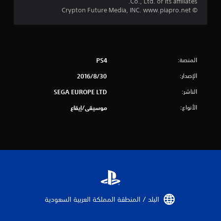
Co., Ltd. or its affiliates.
ج
© Crypton Future Media, INC. www.piapro.net
م
ا
ل
المنصة:
PS4
الإصدار:
30‏/8‏/2016
ي
الناشر:
SEGA EUROPE LTD
8
الأنواع:
موسيقى/إيقاع
4
م
ن
ا
ل
البلد / المنطقة المملكة العربية السعودية‏
ت