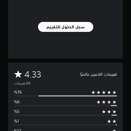
ي
8
4
م
ن
سجل الدخول للتقييم
ا
ل
ت
ق
ي
ي
م
ا
م
4.33
ت
تقييمات اللاعبين عالميًا
ت
و
س
ط
ا