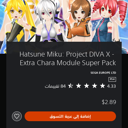
Hatsune Miku: Project DIVA X - 
Extra Chara Module Super Pack
SEGA EUROPE LTD
PS4
4.33
م
ت
و
$2.89
س
ط
ا
إضافة إلى عربة التسوق
ل
ت
ق