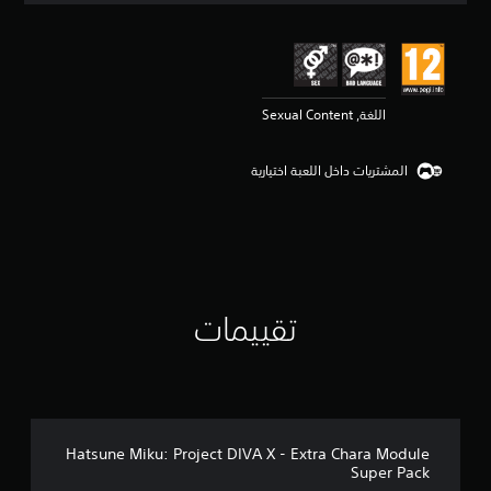
ي
ي
م
4
.
اللغة, Sexual Content
3
3
ن
المشتريات داخل اللعبة اختيارية
ج
و
م
م
ن
5
ن
ج
تقييمات
و
م
م
ن
إ
ج
م
Hatsune Miku: Project DIVA X - Extra Chara Module
ا
Super Pack
ل