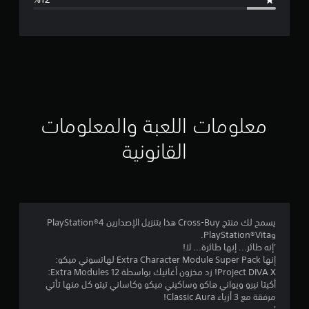
ل
ت
ق
ي
ي
معلومات اللعبة والمعلومات
م
القانونية
4
.
3
يسمح لك منتج Cross-Buy هذا بتنزيل الإصدارين PlayStation®4
وPlayStation®Vita.
3
'إنه طائر... إنها طائرة... لا!
إنها Extra Character Module Super Pack لهاتسوني ميكو:
ن
Project DIVA X! زد مخزون أغانيك بواسطة 12 Extra Modules:
أكيتا نيرو ويواني هاكو وساكيني ميكو وكاساني تيتو كل منها تأتي
ج
مرفقة مع 3 أزياء Classic Aura!