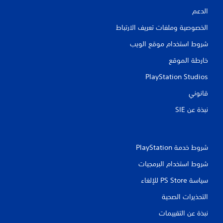
ق
الدعم
ي
الخصوصية وملفات تعريف الارتباط
ي
شروط استخدام موقع الويب
م
خارطة الموقع
ا
PlayStation Studios
قانوني
ت
نبذة عن SIE‏
شروط خدمة PlayStation‏
شروط استخدام البرمجيات
سياسة PS Store للإلغاء
التحذيرات الصحية
نبذة عن التقييمات