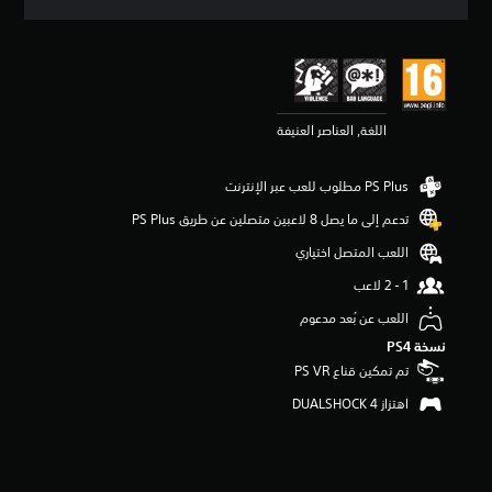
ق
ي
ي
م
4
.
اللغة, العناصر العنيفة
4
ن
ج
و
م
تدعم إلى ما يصل 8 لاعبين متصلين عن طريق PS Plus‏
م
ن
اللعب المتصل اختياري
5
ن
ج
اللعب عن بُعد مدعوم
و
نسخة PS4‏
م
م
تم تمكين قناع PS VR‏
ن
اهتزاز DUALSHOCK 4‏
إ
ج
م
ا
ل