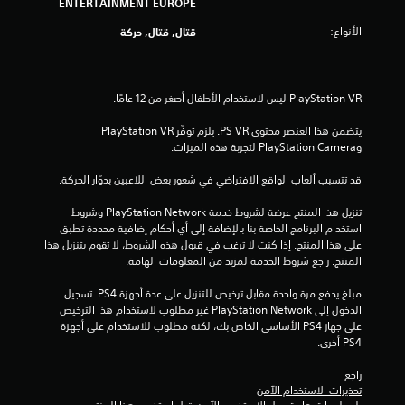
ENTERTAINMENT EUROPE
م
الأنواع:
قتال, قتال, حركة
م
ن
إ
يتضمن هذا العنصر محتوى ‎PS VR‏. يلزم توفّر PlayStation VR 
وPlayStation Camera لتجربة هذه الميزات.
ج
قد تتسبب ألعاب الواقع الافتراضي في شعور بعض اللاعبين بدوّار الحركة.
م
تنزيل هذا المنتج عرضة لشروط خدمة PlayStation Network وشروط 
ا
استخدام البرنامج الخاصة بنا بالإضافة إلى أي أحكام إضافية محددة تطبق 
على هذا المنتج. إذا كنت لا ترغب في قبول هذه الشروط، لا تقوم بتنزيل هذا 
ل
المنتج. راجع شروط الخدمة لمزيد من المعلومات الهامة.
ي
مبلغ يدفع مرة واحدة مقابل ترخيص للتنزيل على عدة أجهزة PS4. تسجيل 
الدخول إلى PlayStation Network غير مطلوب لاستخدام هذا الترخيص 
1
على جهاز PS4 الأساسي الخاص بك، لكنه مطلوب للاستخدام على أجهزة 
PS4 أخرى.
8
راجع 
4
تحذيرات الاستخدام الآمن