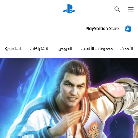
ب
ح
ث
الأحدث
مجموعات الألعاب
العروض
الاشتراكات
استعرض