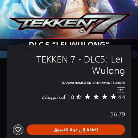
TEKKEN 7 - DLC5: Lei 
Wulong
BANDAI NAMCO ENTERTAINMENT EUROPE
PS4
4.4
م
ت
و
$6.79
س
ط
ا
إضافة إلى عربة التسوق
ل
ت