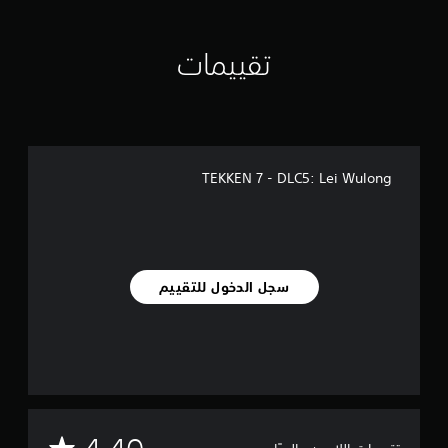
ي
1
تقييمات
.
8
أ
ل
ف
م
ن
TEKKEN 7 - DLC5: Lei Wulong
ا
ل
ت
ق
ي
ي
سجل الدخول للتقييم
م
ا
ت
م