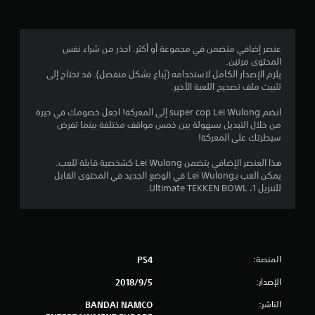
.
4
عنصر إضافي متضمن في مجموعة أو أكثر. احذر من شراء نفس
المحتوى مرتين.
ن
يلزم الإصدار الكامل لاستخدامه (يُباع بشكل منفصل). قد تحتاج إلى
تثبيت ملف تصحيح اللعبة الأخير.
ج
انضم super cop Lei Wulong إلى المعركة! اجعل خصومك في حيرة
و
من خلال التبديل بسهولة بين خمس مواقف مختلفة بينما تفرض
سيطرتك على المعركة!
م
هذا العنصر الإضافي يتضمن Lei Wulong كشخصية قابلة للعب.
م
يمكن العب بـLei Wulong في الوضع الجديد في المحتوى القابل
للتنزيل 1، Ultimate TEKKEN BOWL.
ن
5
ن
المنصة:
PS4
ج
الإصدار:
5‏/9‏/2018
و
الناشر:
BANDAI NAMCO