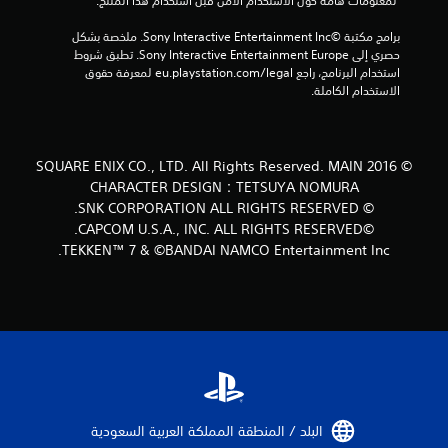
 لمعلومات هامة حول الاستخدام الآمن قبل استخدام هذا المنتج.
1
برامج مكتبة ©Sony Interactive Entertainment Inc. ملخصة بشكل 
م
حصري إلى Sony Interactive Entertainment Europe. تطبق شروط 
استخدام البرنامج، راجع eu.playstation.com/legal لمعرفة حقوق 
ن
الاستخدام الكاملة.
ا
ل
© 2016 SQUARE ENIX CO., LTD. All Rights Reserved. MAIN
CHARACTER DESIGN：TETSUYA NOMURA
ت
© SNK CORPORATION ALL RIGHTS RESERVED.
©CAPCOM U.S.A., INC. ALL RIGHTS RESERVED.
ق
TEKKEN™ 7 & ©BANDAI NAMCO Entertainment Inc.
ي
ي
م
ا
ت
البلد / المنطقة المملكة العربية السعودية‏