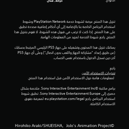
الأنواع:
حركة, قتال
م
م
تنزيل هذا المنتج عرضة لشروط خدمة PlayStation Network وشروط 
استخدام البرنامج الخاصة بنا بالإضافة إلى أي أحكام إضافية محددة تطبق 
ن
على هذا المنتج. إذا كنت لا ترغب في قبول هذه الشروط، لا تقوم بتنزيل هذا 
المنتج. راجع شروط الخدمة لمزيد من المعلومات الهامة.
إ
يمكنك تنزيل هذا المحتوى وتشغيله على جهاز PS5 الرئيسي المرتبط بحسابك 
ج
(عن طريق إعداد "مشاركة الجهاز واللعب بدون اتصال") وعلى أي جهاز PS5 
آخر حين تسجل الدخول باستخدام نفس الحساب.
م
راجع 
ا
تحذيرات الاستخدام الآمن
 لمعلومات هامة حول الاستخدام الآمن قبل استخدام هذا المنتج.
ل
برامج مكتبة ©Sony Interactive Entertainment Inc. ملخصة بشكل 
ي
حصري إلى Sony Interactive Entertainment Europe. تطبق شروط 
استخدام البرنامج، راجع eu.playstation.com/legal لمعرفة حقوق 
1
الاستخدام الكاملة.
9
م
©Hirohiko Araki/SHUEISHA，JoJo’s Animation Project