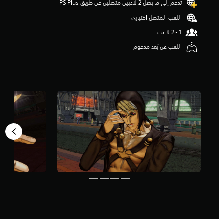
تدعم إلى ما يصل 2 لاعبين متصلين عن طريق PS Plus‏
م
اللعب المتصل اختياري
م
ن
5
ن
اللعب عن بُعد مدعوم
ج
و
م
م
ن
إ
ج
م
ا
ل
ي
1
9
م
ن
ا
ل
ت
ق