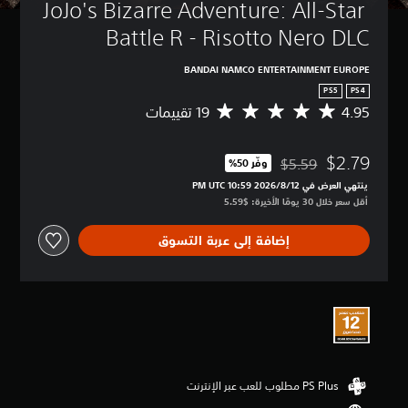
JoJo's Bizarre Adventure: All-Star 
Battle R - Risotto Nero DLC
BANDAI NAMCO ENTERTAINMENT EUROPE
PS5
PS4
4.95
م
ت
و
$2.79
س
$5.59
وفّر 50%‏
مخصوم من السعر الأصلي البالغ $5.59‏
ط
ينتهي العرض في 12‏/8‏/2026 10:59 PM UTC‏
ا
أقل سعر خلال 30 يومًا الأخيرة: $5.59‏
ل
ت
إضافة إلى عربة التسوق
ق
ي
ي
م
4
.
9
5
ن
ج
و