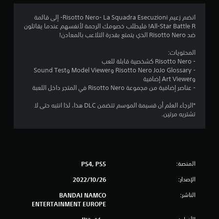
9
انضم زعيم La Squadra Esecuzioni‏ -Risotto Nero- إلى قائمة
All-Star Battle R! فليطلب خصومك الرحمة لأنفسهم عندما يقاتلون
5
ضد Risotto Nero الذي يتمتع بقدرة التلاعب بالمعادن!
ن
المحتويات:
- Risotto Nero كشخصية قابلة للعب
ج
- Risotto Nero JoJo Glossary وModel Viewer وSound Test
وArt Viewer إضافية
و
- عناصر إضافية من مجموعة Risotto Nero في المتجر داخل اللعبة
م
*الرجاء العلم أن قسيمة الموسم تتضمن DLC هذا، لذا انتبه حتى لا
تشتريه مرتين.
م
ن
5
المنصة:
PS4, PS5
ن
الإصدار:
26‏/10‏/2022
ج
الناشر:
BANDAI NAMCO
ENTERTAINMENT EUROPE
و