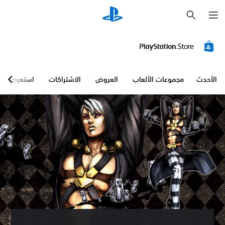
ب
ح
ث
الأحدث
مجموعات الألعاب
العروض
الاشتراكات
استعرض