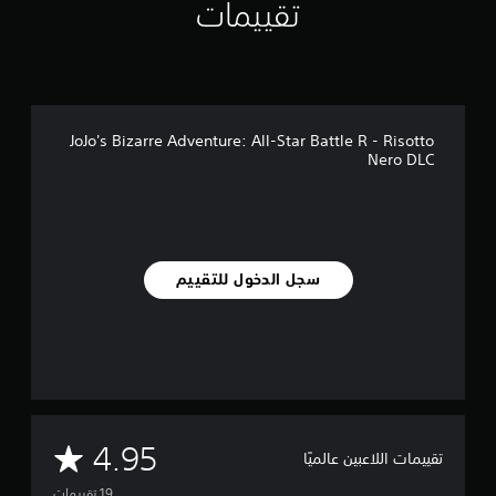
ي
تقييمات
ي
م
ا
ت
JoJo's Bizarre Adventure: All-Star Battle R - Risotto
Nero DLC
سجل الدخول للتقييم
م
4.95
تقييمات اللاعبين عالميًا