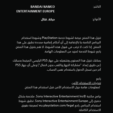
م
الناشر:
BANDAI NAMCO
ENTERTAINMENT EUROPE
م
الأنواع:
حركة, قتال
ن
إ
تنزيل هذا المنتج عرضة لشروط خدمة‫ PlayStation وشروط استخدام 
البرنامج الخاصة بنا بالإضافة إلى أي أحكام إضافية محددة تطبق على هذا 
ج
المنتج. إذا كنت لا ترغب في قبول هذه الشروط، لا تقم بتنزيل هذا المنتج. 
راجع شروط الخدمة لمزيد من المعلومات الهامة.
م
يمكنك تنزيل هذا المحتوى وتشغيله على جهاز PS5 الرئيسي المرتبط بحسابك 
ا
(عن طريق إعداد "مشاركة الجهاز واللعب بدون اتصال") وعلى أي جهاز PS5 
آخر حين تسجل الدخول باستخدام نفس الحساب.
ل
راجع 
ي
تحذيرات الاستخدام الآمن
 لمعلومات هامة حول الاستخدام الآمن قبل استخدام هذا المنتج.
1
برامج مكتبة ©Sony Interactive Entertainment Inc. ملخصة بشكل 
5
حصري إلى Sony Interactive Entertainment Europe. تطبق شروط 
استخدام البرنامج، راجع eu.playstation.com/legal لمعرفة حقوق 
8
الاستخدام الكاملة.