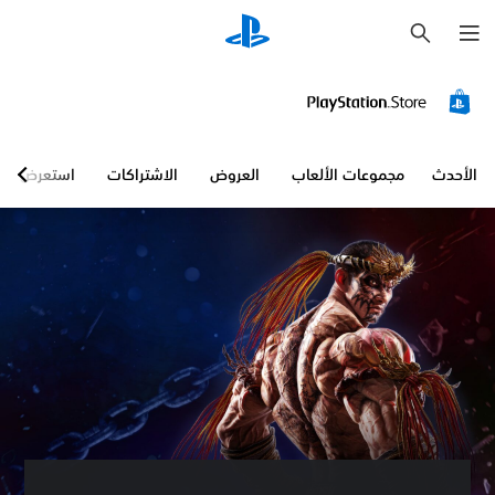
ب
ح
ث
الأحدث
مجموعات الألعاب
العروض
الاشتراكات
استعرض