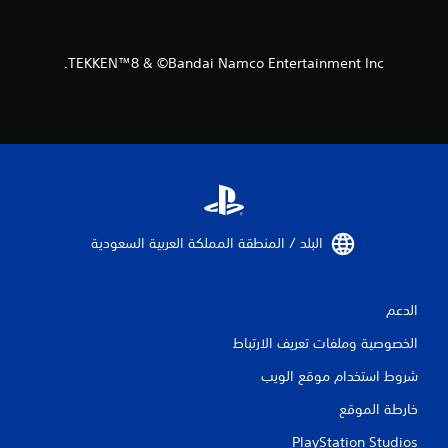
م
ن
TEKKEN™8 & ©Bandai Namco Entertainment Inc.
ا
ل
ت
ق
ي
البلد / المنطقة المملكة العربية السعودية‏
ي
الدعم
م
الخصوصية وملفات تعريف الارتباط
ا
شروط استخدام موقع الويب
ت
خارطة الموقع
PlayStation Studios