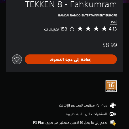
TEKKEN 8 - Fahkumram
BANDAI NAMCO ENTERTAINMENT EUROPE
PS5
4.13
م
ت
و
$8.99
س
ط
ا
إضافة إلى عربة التسوق
ل
ت
ق
ي
ي
م
4
.
1
3
ن
المشتريات داخل اللعبة اختيارية
ج
و
تدعم إلى ما يصل 16 لاعبين متصلين عن طريق PS Plus‏
م