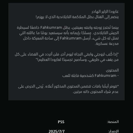
.
1
غارودا الزئير الهادر
ينضم إلى القتال بطل الملاكمة التايلاندية الذي لا يهزم!
3
بينما تُحتجز زوجته وابنته رهينتين، يظل Fahkumram خاضعًا لسيطرة
ن
الجيش التايلاندي. مسلحًا بإيمانه بأنه سيستعيد يومًا ما عائلته التي
تمثل له كل شيء، أُرسل Fahkumram إلى ساحة المعركة داخل
ج
مدرعة عسكرية.
و
"إذا كُتب لزوجتي وابنتي النجاة ليوم آخر، فلن أتردد في القضاء على كل
من يقف في طريقي، وسأصبح تجسيدًا لغارودا العظيم!"
م
المحتوى
م
- Fahkumram كشخصية قابلة للعب
ن
*تتوفر أيضًا باقات تتضمن المحتوى المذكور أعلاه. يُرجى الحرص على
عدم شراء المحتوى ذاته مرتين.
5
ن
ج
المنصة:
PS5
و
الإصدار:
7‏/7‏/2025