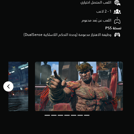
اللعب المتصل اختياري
م
ن
5
ن
اللعب عن بُعد مدعوم
ج
نسخة PS5‏
و
وظيفة الاهتزاز مدعومة (وحدة التحكم اللاسلكية DualSense‏)
م
م
ن
إ
ج
م
ا
ل
ي
1
5
8
م
ن
ا
ل
ت
ق
ي