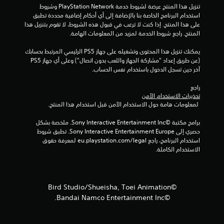
ج
تنزيل هذا المنتج عرضة لشروط خدمة PlayStation Network وشروط 
استخدام البرنامج الخاصة بنا بالإضافة إلى أي أحكام إضافية محددة تطبق 
م
على هذا المنتج. إذا كنت لا ترغب في قبول هذه الشروط، لا تقوم بتنزيل هذا 
المنتج. راجع شروط الخدمة لمزيد من المعلومات الهامة.
ا
يمكنك تنزيل هذا المحتوى وتشغيله على جهاز PS5 الرئيسي المرتبط بحسابك 
ل
(عن طريق إعداد "مشاركة الجهاز واللعب بدون اتصال") وعلى أي جهاز PS5 
آخر حين تسجل الدخول باستخدام نفس الحساب.
ي
راجع 
2
تحذيرات الاستخدام الآمن
 لمعلومات هامة حول الاستخدام الآمن قبل استخدام هذا المنتج.
0
برامج مكتبة ©Sony Interactive Entertainment Inc. ملخصة بشكل 
7
حصري إلى Sony Interactive Entertainment Europe. تطبق شروط 
استخدام البرنامج، راجع eu.playstation.com/legal لمعرفة حقوق 
م
الاستخدام الكاملة.
ن
ا
©Bird Studio/Shueisha, Toei Animation
©Bandai Namco Entertainment Inc.
ل