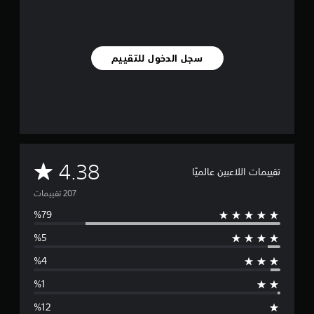
ق
ي
ي
م
ا
سجل الدخول للتقييم
ت
م
4.38
تقييمات اللاعبين عالميًا
ت
و
س
ط
ا