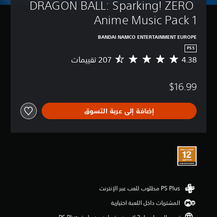
DRAGON BALL: Sparking! ZERO 
Anime Music Pack 1
BANDAI NAMCO ENTERTAINMENT EUROPE
PS5
4.38
م
ت
و
$16.99
س
ط
ا
إضافة إلى عربة التسوق
ل
ت
ق
ي
ي
م
4
.
3
8
ن
المشتريات داخل اللعبة اختيارية
ج
و