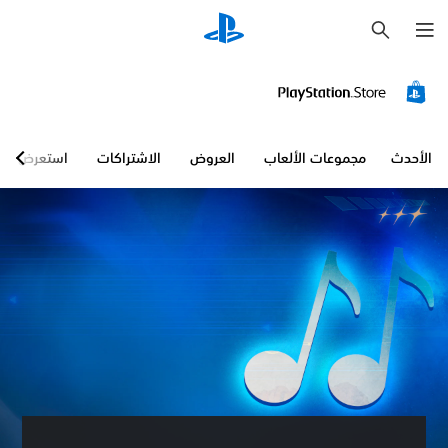
ب
ح
ث
الأحدث
مجموعات الألعاب
العروض
الاشتراكات
استعرض