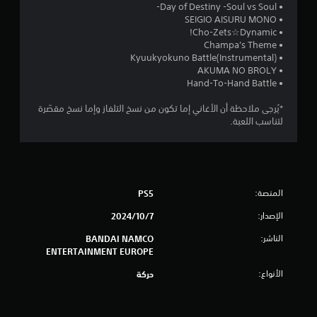
و
• Day of Destiny -Soul vs Soul-
• SEIGIO AISURU MONO
م
• Cho-Zets☆Dynamic!
• Champa's Theme
م
• Kyuukyokuno Battle(Instrumental)
• AKUMA NO BROLY
ن
• Hand-To-Hand Battle
5
*يُرجى ملاحظة أن الأغاني إما تكون من نسخ التلفاز وإما نسخ مقصّرة
لتناسب اللعبة.
ن
ج
و
المنصة:
PS5
م
الإصدار:
7‏/10‏/2024
الناشر:
م
BANDAI NAMCO
ENTERTAINMENT EUROPE
ن
الأنواع:
حركة
إ