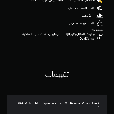
تدعم إلى ما يصل 2 لاعبين متصلين عن طريق PS Plus‏
م
اللعب المتصل اختياري
م
ن
5
ن
اللعب عن بُعد مدعوم
ج
نسخة PS5‏
و
وظيفة الاهتزاز وتأثير الزناد مدعومان (وحدة التحكم اللاسلكية
م
DualSense‏)
م
ن
إ
ج
م
ا
ل
تقييمات
ي
2
0
7
م
ن
ا
DRAGON BALL: Sparking! ZERO Anime Music Pack
ل
1
ت