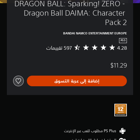
DRAGON BALL: Sparking! ZERO - 
Dragon Ball DAIMA: Character 
Pack 2
BANDAI NAMCO ENTERTAINMENT EUROPE
PS5
4.28
م
ت
و
$11.29
س
ط
ا
إضافة إلى عربة التسوق
ل
ت
ق
ي
ي
م
4
.
2
8
ن