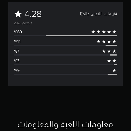
م
4.28
تقييمات اللاعبين عالميًا
ت
و
س
ط
ا
ل
ت
ق
ي
ي
معلومات اللعبة والمعلومات