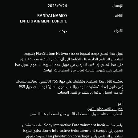
ن
الإصدار:
24‏/9‏/2025
ج
الناشر:
BANDAI NAMCO
و
ENTERTAINMENT EUROPE
الأنواع:
حركة
م
م
تنزيل هذا المنتج عرضة لشروط خدمة PlayStation Network وشروط 
ن
استخدام البرنامج الخاصة بنا بالإضافة إلى أي أحكام إضافية محددة تطبق 
على هذا المنتج. إذا كنت لا ترغب في قبول هذه الشروط، لا تقوم بتنزيل هذا 
إ
المنتج. راجع شروط الخدمة لمزيد من المعلومات الهامة.
ج
يمكنك تنزيل هذا المحتوى وتشغيله على جهاز PS5 الرئيسي المرتبط بحسابك 
(عن طريق إعداد "مشاركة الجهاز واللعب بدون اتصال") وعلى أي جهاز PS5 
م
آخر حين تسجل الدخول باستخدام نفس الحساب.
ا
راجع 
تحذيرات الاستخدام الآمن
ل
 لمعلومات هامة حول الاستخدام الآمن قبل استخدام هذا المنتج.
ي
برامج مكتبة ©Sony Interactive Entertainment Inc. ملخصة بشكل 
حصري إلى Sony Interactive Entertainment Europe. تطبق شروط 
5
استخدام البرنامج، راجع eu.playstation.com/legal لمعرفة حقوق 