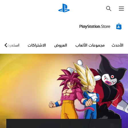
ب
ح
ث
الأحدث
مجموعات الألعاب
العروض
الاشتراكات
استعرض