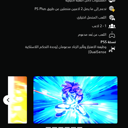
المشتريات داخل اللعبة اختيارية
ج
و
تدعم إلى ما يصل 2 لاعبين متصلين عن طريق PS Plus‏
م
اللعب المتصل اختياري
م
ن
5
ن
اللعب عن بُعد مدعوم
ج
نسخة PS5‏
و
وظيفة الاهتزاز وتأثير الزناد مدعومان (وحدة التحكم اللاسلكية
م
DualSense‏)
م
ن
إ
ج
م
ا
ل
ي
5
9
7
م
ن
ا
ل