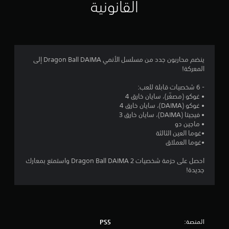
م
القانونية
4
.
2
ينضم محاربون جدد من مسلسل الأنمي Dragon Ball DAIMA إلى
المعركة!
8
- 6 شخصيات قابلة للعب:
ن
• غوكو (مصغّر)، سايان خارق 4
• غوكو (DAIMA)، سايان خارق 4
ج
• فيجيتا (DAIMA)، سايان خارق 3
• ماجين دو
و
•غوما العين الثالثة
•غوما العملاق
م
احصل على حزمة شخصيات 2 Dragon Ball DAIMA واستمتع بمعارك
م
جديدة!
ن
5
المنصة:
PS5