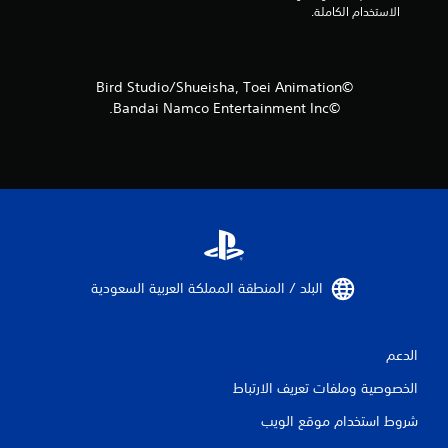
الاستخدام الكاملة.
9
7
©Bird Studio/Shueisha, Toei Animation
م
©Bandai Namco Entertainment Inc.
ن
ا
ل
ت
ق
البلد / المنطقة المملكة العربية السعودية‏
ي
الدعم
ي
الخصوصية وملفات تعريف الارتباط
م
شروط استخدام موقع الويب
ا