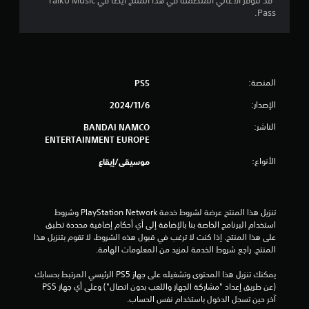
*قد تتوفر الأغاني المتضمنة في هذا المنتج أيضًا في Taiko Music
Pass.
المنصة:
PS5
الإصدار:
6‏/11‏/2024
الناشر:
BANDAI NAMCO
ENTERTAINMENT EUROPE
الأنواع:
موسيقى/إيقاع
تنزيل هذا المنتج عرضة لشروط خدمة PlayStation Network وشروط 
استخدام البرنامج الخاصة بنا بالإضافة إلى أي أحكام إضافية محددة تطبق 
على هذا المنتج. إذا كنت لا ترغب في قبول هذه الشروط، لا تقوم بتنزيل هذا 
المنتج. راجع شروط الخدمة لمزيد من المعلومات الهامة.
يمكنك تنزيل هذا المحتوى وتشغيله على جهاز PS5 الرئيسي المرتبط بحسابك 
(عن طريق إعداد "مشاركة الجهاز واللعب بدون اتصال") وعلى أي جهاز PS5 
آخر حين تسجل الدخول باستخدام نفس الحساب.