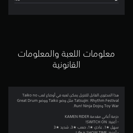
ت
ق
ي
ي
م
معلومات اللعبة والمعلومات
ا
القانونية
ت
هذا المحتوى القابل للتنزيل يمكن لعبه في أوضاع لعب Taiko no
Tatsujin: Rhythm Festival مثل وضع Taiko ووضع Great Drum
Toy War وRun! Ninja Dojo.
حزمة أغاني مقدمة KAMEN RIDER
- أغنية: SWITCH ON!
سهل ★1، عادي ★1، صعب ★3، شديد ★3
- أغنية: Life is SHOW TIME