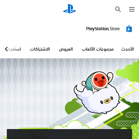
ب
ح
ث
الأحدث
مجموعات الألعاب
العروض
الاشتراكات
استعرض