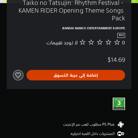
Taiko no Tatsujin: Rhythm Festival - 
KAMEN RIDER Opening Theme Songs 
Pack
BANDAI NAMCO ENTERTAINMENT EUROPE
PS5
0
لا توجد تقييمات
ل
ا
ت
$14.69
و
ج
د
إضافة إلى عربة التسوق
ت
ق
ي
ي
م
ا
ت
المشتريات داخل اللعبة اختيارية