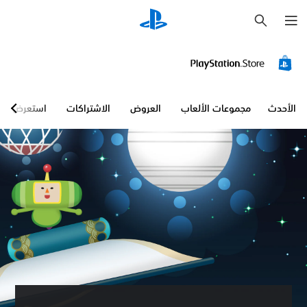
ب
ح
ث
الأحدث
مجموعات الألعاب
العروض
الاشتراكات
استعرض