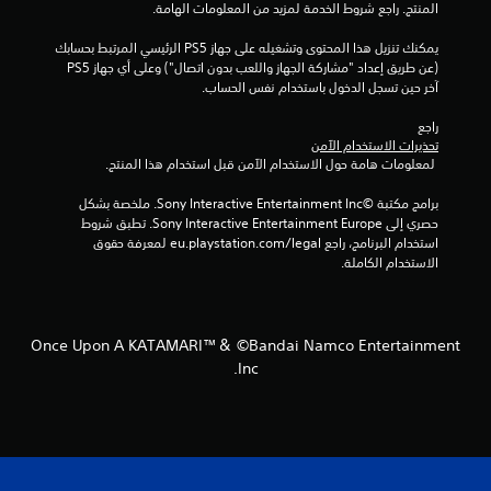
المنتج. راجع شروط الخدمة لمزيد من المعلومات الهامة.
ي
يمكنك تنزيل هذا المحتوى وتشغيله على جهاز PS5 الرئيسي المرتبط بحسابك 
2
(عن طريق إعداد "مشاركة الجهاز واللعب بدون اتصال") وعلى أي جهاز PS5 
آخر حين تسجل الدخول باستخدام نفس الحساب.
م
راجع 
ن
تحذيرات الاستخدام الآمن
 لمعلومات هامة حول الاستخدام الآمن قبل استخدام هذا المنتج.
ا
برامج مكتبة ©Sony Interactive Entertainment Inc. ملخصة بشكل 
ل
حصري إلى Sony Interactive Entertainment Europe. تطبق شروط 
استخدام البرنامج، راجع eu.playstation.com/legal لمعرفة حقوق 
ت
الاستخدام الكاملة.
ق
ي
Once Upon A KATAMARI™＆ ©Bandai Namco Entertainment
Inc.
ي
م
ا