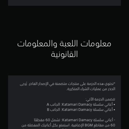
ت
ق
ي
ي
معلومات اللعبة والمعلومات
م
القانونية
5
ن
ج
*تحتوي هذه الحزمة على منتجات متضمنة في الإصدار الفاخر. يُرجى
الحذر من عمليات الشراء المتكررة.
و
تتضمن الحزمة الآتي:
م
• أغاني سلسلة Katamari Damacy: الجانب A
• أغاني سلسلة Katamari Damacy: الجانب B
م
- أغاني سلسلة Katamari Damacy: تشمل 60 مقطعًا
ن
60 من مقاطع BGM الإضافية. استمتع بكل أغانيك المفضلة من