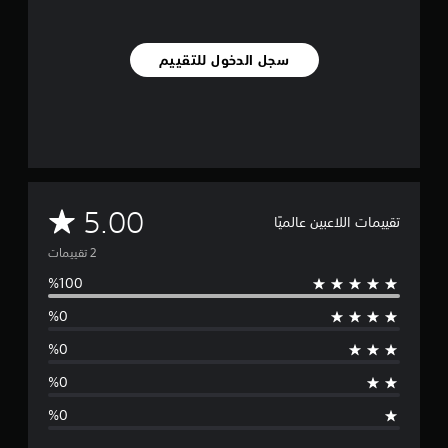
ت
سجل الدخول للتقييم
م
5.00
تقييمات اللاعبين عالميًا
ت
و
س
ط
ا
ل