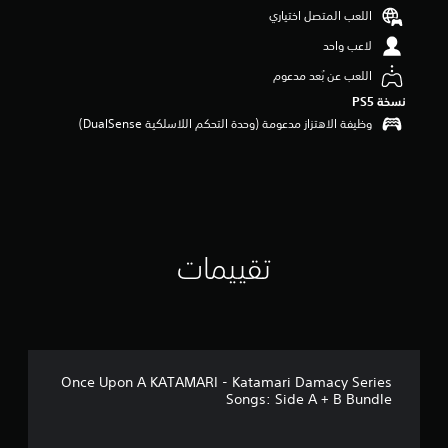
ن
اللعب المتصل اختياري
5
لاعب واحد
ن
ج
اللعب عن بُعد مدعوم
و
نسخة PS5‏
م
م
وظيفة الاهتزاز مدعومة (وحدة التحكم اللاسلكية DualSense‏)
ن
إ
ج
م
ا
ل
ي
تقييمات
2
م
ن
ا
ل
ت
ق
Once Upon A KATAMARI - Katamari Damacy Series
ي
Songs: Side A + B Bundle
ي
م
ا