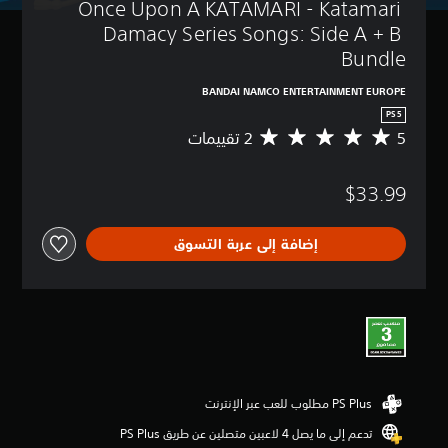
Once Upon A KATAMARI - Katamari 
Damacy Series Songs: Side A + B 
Bundle
BANDAI NAMCO ENTERTAINMENT EUROPE
PS5
5
م
ت
و
$33.99
س
ط
ا
إضافة إلى عربة التسوق
ل
ت
ق
ي
ي
م
5
ن
ج
و
م
تدعم إلى ما يصل 4 لاعبين متصلين عن طريق PS Plus‏
م