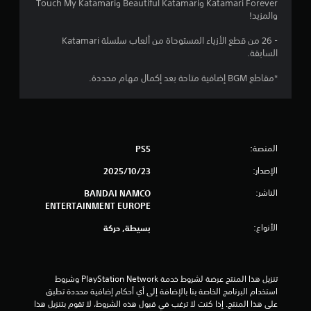
Katamari Forever وBeautiful Katamari وTouch My Katamari
5
والمزيد!
ن
- 26 من قطع الأزياء المستوحاة من ألعاب سلسلة Katamari
السابقة.
ج
*مقاطع BGM إضافية متاحة بعد إكمال مهام محددة.
و
م
م
المنصة:
PS5
ن
الإصدار:
23‏/10‏/2025
إ
الناشر:
BANDAI NAMCO
ENTERTAINMENT EUROPE
ج
الأنواع:
بسيطة, حركة
م
ا
تنزيل هذا المنتج عرضة لشروط خدمة PlayStation Network وشروط 
استخدام البرنامج الخاصة بنا بالإضافة إلى أي أحكام إضافية محددة تطبق 
ل
على هذا المنتج. إذا كنت لا ترغب في قبول هذه الشروط، لا تقوم بتنزيل هذا 