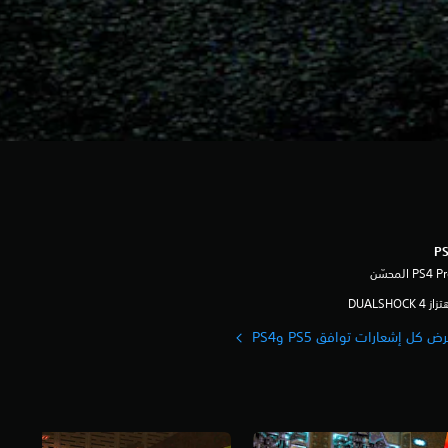
ز DUALSHOCK 4‏
ض كل إشعارات توافق PS5 وPS4‏