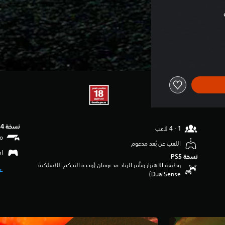
نسخة PS4‏
اللعب عن بُعد مدعوم
اهتزا
نسخة PS5‏
وظيفة الاهتزاز وتأثير الزناد مدعومان (وحدة التحكم اللاسلكية
عر
DualSense‏)