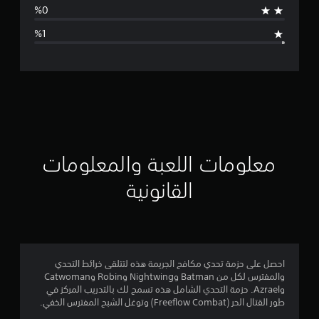
ا
ل
ت
ق
ي
ي
معلومات اللعبة والمعلومات
م
القانونية
4
.
7
احصل على حزمة تحدي مكافح الجريمة هذه لتتلقى خرائط التحدي
والمفترس لكل من Batman وNightwing وRobin وCatwoman
6
وAzrael. حزمة التحدي الشامل هذه تسمح لك بالتدريب المركز في
طور القتال الحر (Freeflow Combat) وتوغل الشبح المفترس الخفي.
ن