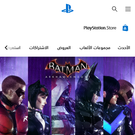
ب
ح
ث
الأحدث
مجموعات الألعاب
العروض
الاشتراكات
استعرض