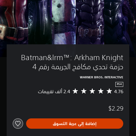
Batman&lrm™: Arkham Knight 
حزمة تحدي مكافح الجريمة رقم 4
WARNER BROS. INTERACTIVE
PS4
4.76
م
ت
و
$2.29
س
ط
ا
إضافة إلى عربة التسوق
ل
ت
ق