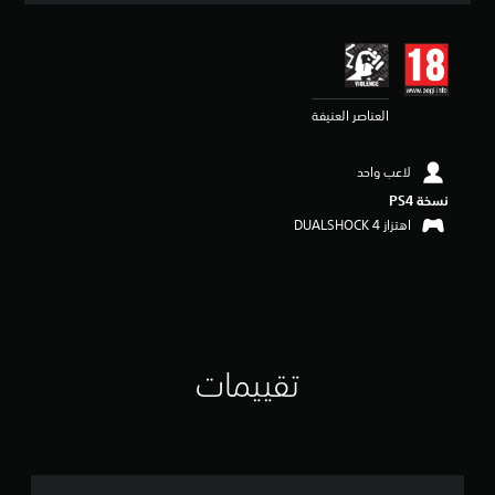
ي
ي
م
4
.
العناصر العنيفة
7
6
ن
لاعب واحد
ج
و
نسخة PS4‏
م
اهتزاز DUALSHOCK 4‏
م
ن
5
ن
ج
و
م
تقييمات
م
ن
إ
ج
م
ا
ل