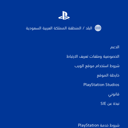
ا
ل
ت
البلد / المنطقة المملكة العربية السعودية‏
ق
الدعم
ي
الخصوصية وملفات تعريف الارتباط
ي
شروط استخدام موقع الويب
م
خارطة الموقع
ا
PlayStation Studios
ت
قانوني
نبذة عن SIE‏
شروط خدمة PlayStation‏