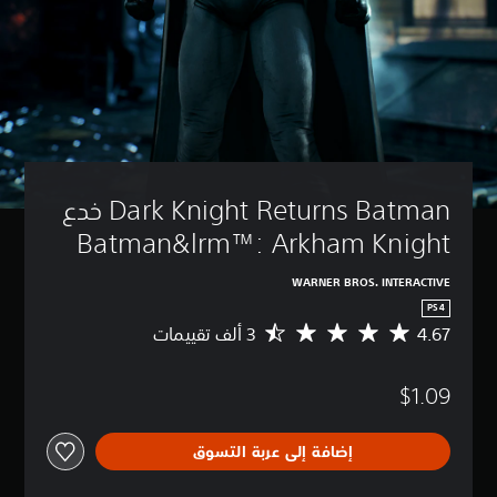
Dark Knight Returns Batman خدع 
Batman&lrm™: Arkham Knight
WARNER BROS. INTERACTIVE
PS4
4.67
م
ت
و
$1.09
س
ط
ا
إضافة إلى عربة التسوق
ل
ت
ق