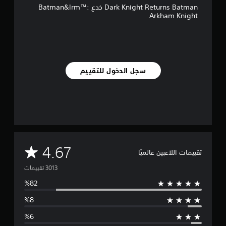
Dark Knight Returns Batman خدع Batman&lrm™:
ي
Arkham Knight
3
أ
ل
ف
م
سجل الدخول للتقييم
ن
ا
ل
ت
ق
ي
ي
م
ا
م
4.67
تقييمات اللاعبين عالميًا
ت
ت
و
س
ط