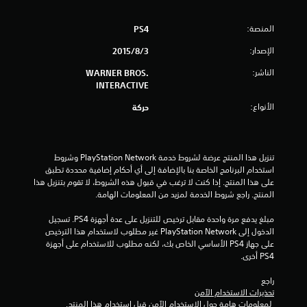
ج
المنصة:
PS4
و
الإصدار:
3‏/8‏/2015
م
الناشر:
WARNER BROS.
INTERACTIVE
م
الأنواع:
حركة
ن
5
تنزيل هذا المنتج عرضة لشروط خدمة PlayStation Network وشروط 
ن
استخدام البرنامج الخاصة بنا بالإضافة إلى أي أحكام إضافية محددة تطبق 
على هذا المنتج. إذا كنت لا ترغب في قبول هذه الشروط، لا تقوم بتنزيل هذا 
ج
المنتج. راجع شروط الخدمة لمزيد من المعلومات الهامة.
مبلغ يدفع مرة واحدة مقابل ترخيص للتنزيل على عدة أجهزة PS4. تسجيل 
و
الدخول إلى PlayStation Network غير مطلوب لاستخدام هذا الترخيص 
على جهاز PS4 الأساسي الخاص بك، لكنه مطلوب للاستخدام على أجهزة 
م
PS4 أخرى.
م
راجع 
تحذيرات الاستخدام الآمن
ن
 لمعلومات هامة حول الاستخدام الآمن قبل استخدام هذا المنتج.