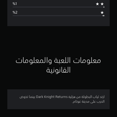
ا
ل
ت
ق
ي
ي
معلومات اللعبة والمعلومات
م
القانونية
4
.
6
ارتد ثياب البطولة من هزلية Dark Knight Returns بينما تخوض
الحرب على مدينة غوثام.
7
ن