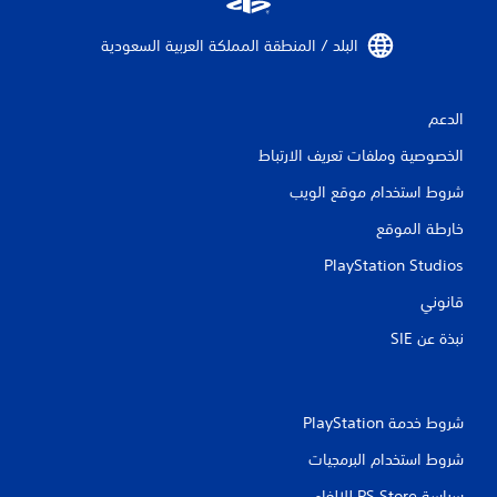
ا
البلد / المنطقة المملكة العربية السعودية‏
ل
ت
الدعم
ق
الخصوصية وملفات تعريف الارتباط
ي
شروط استخدام موقع الويب
ي
خارطة الموقع
م
PlayStation Studios
قانوني
ا
نبذة عن SIE‏
ت
شروط خدمة PlayStation‏
شروط استخدام البرمجيات
سياسة PS Store للإلغاء