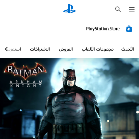
ب
ح
ث
الأحدث
مجموعات الألعاب
العروض
الاشتراكات
استعرض