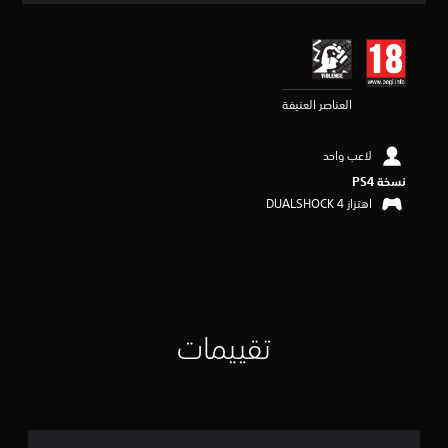
ي
ي
م
4
.
العناصر العنيفة
6
7
ن
لاعب واحد
ج
و
نسخة PS4‏
م
اهتزاز DUALSHOCK 4‏
م
ن
5
ن
ج
و
م
تقييمات
م
ن
إ
ج
م
ا
ل