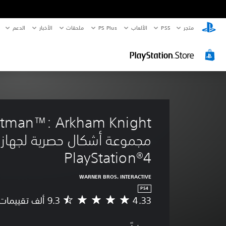
متجر
PS5‏
الألعاب
PS Plus
ملحقات
الأخبار
الدعم
مجموعة أشكال حصرية لجهاز 
PlayStation®4 
WARNER BROS. INTERACTIVE
PS4
4.33
م
ت
و