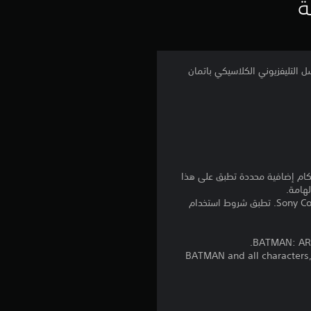
ي
ة
ي
م
رجع إلى عصر الستينيات مع المسلسل التليفزيوني الكلاسيكي باتمان
4
.
3
3
نا بالإضافة إلى أي أحكام إضافية محددة تطبق على هذا
لهامة.
ن
برامج مكتبة ©Sony Computer Entertainment Inc. ملخصة بشكل حصري إلى Sony Computer Entertainment Europe. تطبق شروط استخدام
ج
BATMAN: ARK
BATMAN and all characters, 
و
م