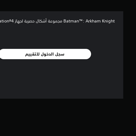
م
ن
إ
Batman™: Arkham Knight مجموعة أشكال حصرية لجهاز PlayStation®4
ج
م
ا
ل
ي
سجل الدخول للتقييم
9
.
3
أ
ل
ف
م
ن
ا
ل
ت
ق
ي
ي