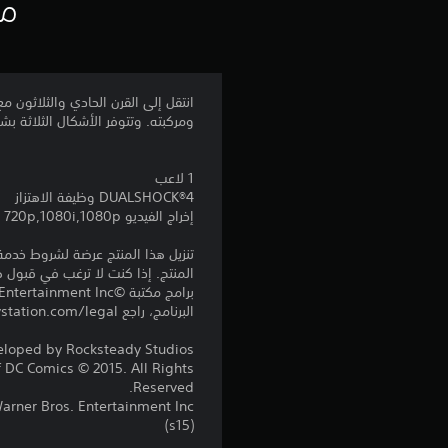
مع
م
ا
ت
ومركبته. وتتوفر الأشكال الثلاثة بشكل حصري 
1 لاعب
DUALSHOCK‎®4 وظيفة الاهتزاز
إخراج الفيديو 720p,1080i,1080p
المنتج. إذا كنت لا ترغب في قبول ه
البرنامج، راجع eu.playstation.com/legal لمعرفة حقوق الاستخدام الكاملة.
loped by Rocksteady Studios.
f DC Comics © 2015. All Rights
Reserved.
er Bros. Entertainment Inc.
(s15)