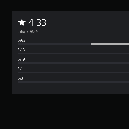
م
4.33
ت
و
س
ط
ا
ل
ت
ق