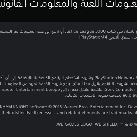
لومات اللعبة والمعلومات القانوني
انتقل إلى القرن الحادي والثلاثون مع باتمان في كتاب Justice League 3000 أو ا
للاعبي PlayStation®4!
تنزيل هذا المنتج عرضة لشروط خدمة PlayStation Network وشروط استخدام البرنامج الخاصة ب
ذه الشروط، لا تقوم بتنزيل هذا المنتج. راجع شروط الخدمة لمزيد من المعلومات ا
HAM KNIGHT software © 2015 Warner Bros. Entertainment Inc. Deve
their distinctive likenesses, and related elements are trademarks o
WB GAMES LOGO, WB SHIELD: ™ & © Warn