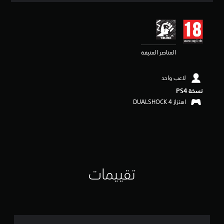
ي
ي
م
4
.
العناصر العنيفة
6
7
ن
لاعب واحد
ج
و
نسخة PS4‏
م
اهتزاز DUALSHOCK 4‏
م
ن
5
ن
ج
و
م
تقييمات
م
ن
إ
ج
م
ا
ل