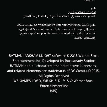
إ
راجع 
تحذيرات الاستخدام الآمن
ج
 لمعلومات هامة حول الاستخدام الآمن قبل استخدام هذا المنتج.
م
برامج مكتبة ©Sony Interactive Entertainment Inc. ملخصة بشكل 
حصري إلى Sony Interactive Entertainment Europe. تطبق شروط 
ا
استخدام البرنامج، راجع eu.playstation.com/legal لمعرفة حقوق 
الاستخدام الكاملة.
ل
ي
BATMAN: ARKHAM KNIGHT software © 2015 Warner Bros.
7
Entertainment Inc. Developed by Rocksteady Studios.
BATMAN and all characters, their distinctive likenesses,
6
and related elements are trademarks of DC Comics © 2015.
4
All Rights Reserved.
WB GAMES LOGO, WB SHIELD: ™ & © Warner Bros.
2
Entertainment Inc.
(s15)
م
ن