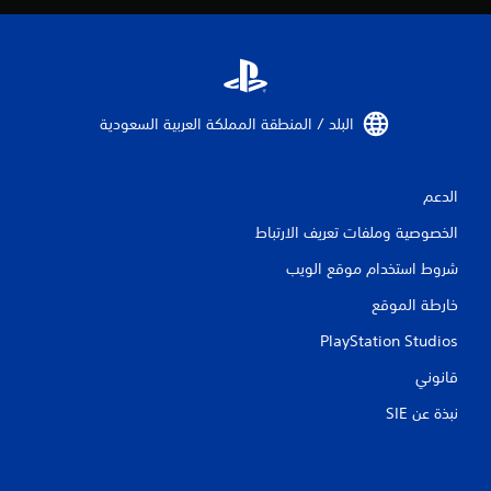
ا
ل
ت
البلد / المنطقة المملكة العربية السعودية‏
ق
ي
الدعم
ي
الخصوصية وملفات تعريف الارتباط
م
شروط استخدام موقع الويب
ا
خارطة الموقع
PlayStation Studios
ت
قانوني
نبذة عن SIE‏