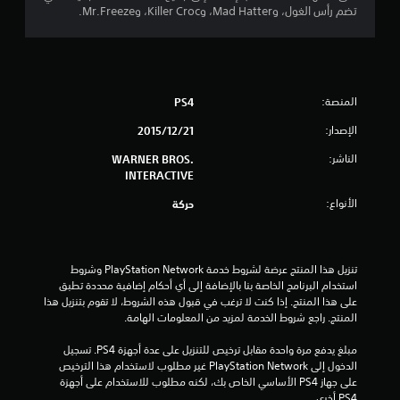
تضم رأس الغول، وMad Hatter، وKiller Croc، وMr.Freeze.
ج
و
م
المنصة:
PS4
م
الإصدار:
21‏/12‏/2015
ن
الناشر:
WARNER BROS.
INTERACTIVE
5
الأنواع:
حركة
ن
ج
تنزيل هذا المنتج عرضة لشروط خدمة PlayStation Network وشروط 
استخدام البرنامج الخاصة بنا بالإضافة إلى أي أحكام إضافية محددة تطبق 
و
على هذا المنتج. إذا كنت لا ترغب في قبول هذه الشروط، لا تقوم بتنزيل هذا 
المنتج. راجع شروط الخدمة لمزيد من المعلومات الهامة.
م
مبلغ يدفع مرة واحدة مقابل ترخيص للتنزيل على عدة أجهزة PS4. تسجيل 
م
الدخول إلى PlayStation Network غير مطلوب لاستخدام هذا الترخيص 
على جهاز PS4 الأساسي الخاص بك، لكنه مطلوب للاستخدام على أجهزة 
ن
PS4 أخرى.