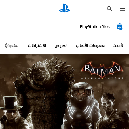
ب
ح
ث
الأحدث
مجموعات الألعاب
العروض
الاشتراكات
استعرض