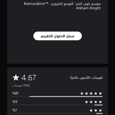
موسم قوى الشر: التوسع الضروري Batman&lrm™:
ي
Arkham Knight
7
.
6
أ
ل
سجل الدخول للتقييم
ف
م
ن
ا
ل
ت
ق
ي
ي
م
4.67
تقييمات اللاعبين عالميًا
م
ا
ت
ت
و
س
ط