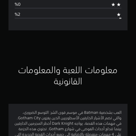
ا
ل
ت
ق
ي
ي
معلومات اللعبة والمعلومات
م
القانونية
4
.
6
العب بشخصية Batman في موسم قوى الشر: التوسع الضروري،
والتي تضم الأشرار الخارقين الأسطوريين الذين يغزون Gotham City.
7
في مهمات هذه القصة، يواجه Dark Knight أخطر المجرمين الخارقين
بينما تندلع أحداث الفوضى في شوارع Gotham. تحتوي هذه الحزمة
ن
على 4 مهمات منفصلة بالإضافة إلى جميع أحداث القصة الجديدة التي