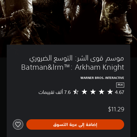
موسم قوى الشر: التوسع الضروري 
Batman&lrm™: Arkham Knight
WARNER BROS. INTERACTIVE
PS4
4.67
م
ت
و
$11.29
س
ط
ا
إضافة إلى عربة التسوق
ل
ت
ق