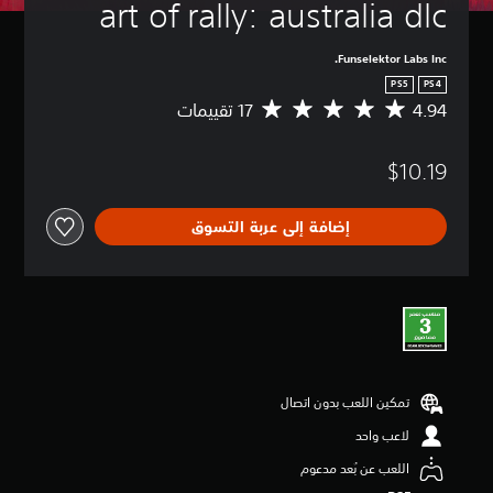
art of rally: australia dlc
Funselektor Labs Inc.
PS5
PS4
4.94
م
ت
و
$10.19
س
ط
ا
إضافة إلى عربة التسوق
ل
ت
ق
ي
ي
م
4
.
9
تمكين اللعب بدون اتصال
4
ن
لاعب واحد
ج
و
اللعب عن بُعد مدعوم
م