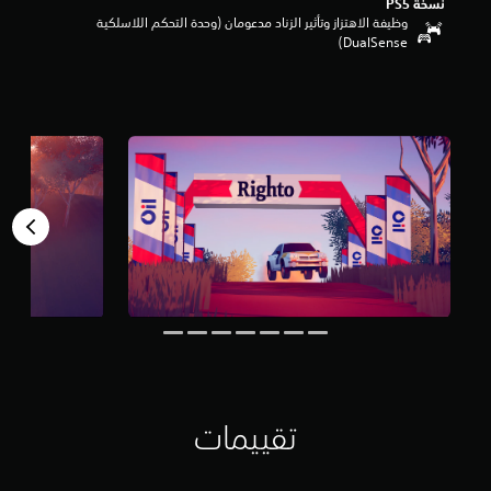
نسخة PS5‏
م
وظيفة الاهتزاز وتأثير الزناد مدعومان (وحدة التحكم اللاسلكية
ن
DualSense‏)
5
ن
ج
و
م
م
ن
إ
ج
م
ا
ل
ي
1
7
م
ن
ا
ل
تقييمات
ت
ق
ي
ي