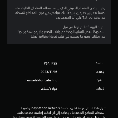
ن
وفيما يخص المقطع الصوتي الذي يجسد معالم المناطق النائية، فقد
أضفنا تعديلين جديدين سيجعلانك تتراقص في مرح. المقاطع مُسجلة
إ
من عزف Tatreal على آلة الديدجيريدو.
ج
الحياة البرية كما لم ترها من قبل
انتبه جيدًا لبعض الرفاق الجدد! فحيوانات الكنغر والإيمو ستكون جزءًا
م
من رحلتك، وهو ما يضعك في قلب تجربة أسترالية أصيلة
ا
ل
ي
المنصة:
PS4, PS5
الإصدار:
16‏/11‏/2023
1
الناشر:
Funselektor Labs Inc.
7
الأنواع:
قيادة/سباق
م
ن
تنزيل هذا المنتج عرضة لشروط خدمة PlayStation Network وشروط 
ا
استخدام البرنامج الخاصة بنا بالإضافة إلى أي أحكام إضافية محددة تطبق 
على هذا المنتج. إذا كنت لا ترغب في قبول هذه الشروط، لا تقوم بتنزيل هذا 