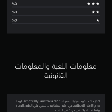
ط
ا
ل
ت
ق
ي
ي
معلومات اللعبة والمعلومات
م
القانونية
4
.
9
اقفز خلف مقود سيارتك مع لعبة art of rally: australia dlc. اربط
حزام الأمان للانطلاق في رحلة استثنائية لا تُنسى على الطرق الوعرة
4
بينما نصطحبك في جولة في الأنحاء.