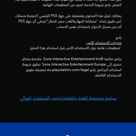
ل
المنتج. راجع شروط الخدمة لمزيد من المعلومات الهامة.
ت
يمكنك تنزيل هذا المحتوى وتشغيله على جهاز PS5 الرئيسي المرتبط بحسابك 
(عن طريق إعداد "مشاركة الجهاز واللعب بدون اتصال") وعلى أي جهاز PS5 
ق
آخر حين تسجل الدخول باستخدام نفس الحساب.
راجع 
ي
تحذيرات الاستخدام الآمن
 لمعلومات هامة حول الاستخدام الآمن قبل استخدام هذا المنتج.
ي
برامج مكتبة ©Sony Interactive Entertainment Inc. ملخصة بشكل 
م
حصري إلى Sony Interactive Entertainment Europe. تطبق شروط 
استخدام البرنامج، راجع eu.playstation.com/legal لمعرفة حقوق 
ا
الاستخدام الكاملة.
ت
سياسة خصوصية اللعبة واتفاقية ترخيص المستخدم النهائي