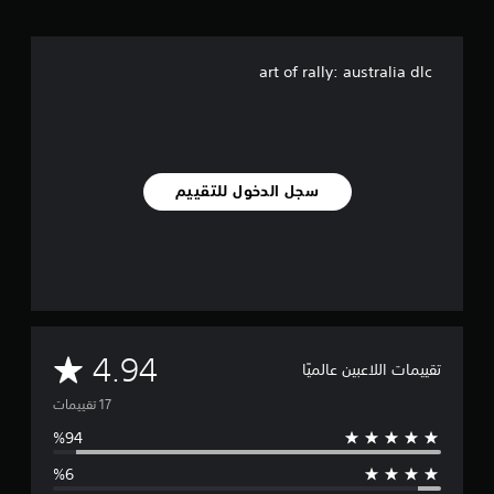
م
ا
ت
art of rally: australia dlc
سجل الدخول للتقييم
م
4.94
تقييمات اللاعبين عالميًا
ت
و
س