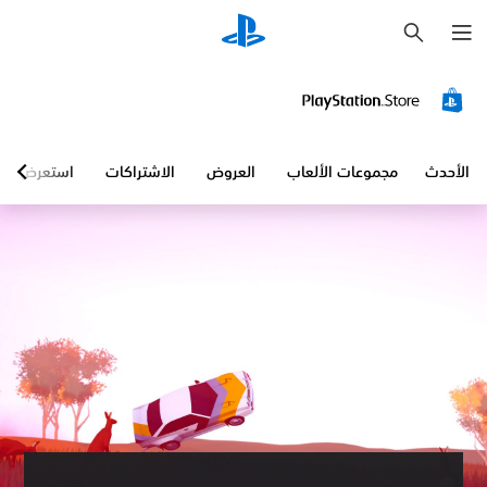
ب
ح
ث
الأحدث
مجموعات الألعاب
العروض
الاشتراكات
استعرض