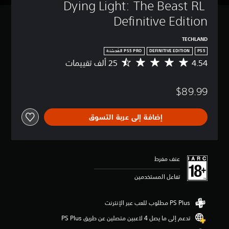
Dying Light: The Beast RL 
Definitive Edition
TECHLAND
DEFINITIVE EDITION
PS5
4.54
م
ت
و
$89.99
س
ط
ا
إضافة إلى عربة التسوق
ل
ت
ق
ي
ي
عنف مفرط
م
4
تفاعل المستخدمين
.
5
4
ن
تدعم إلى ما يصل 4 لاعبين متصلين عن طريق PS Plus‏
ج
و