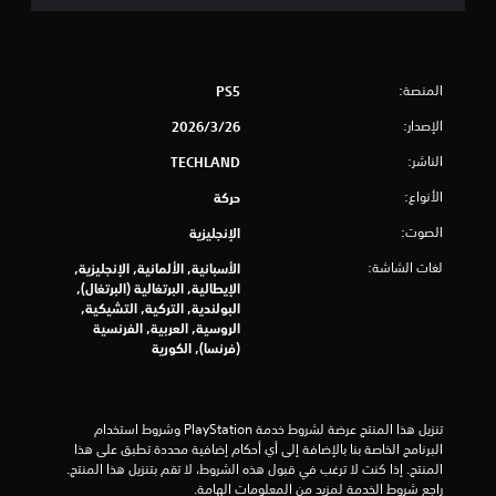
ج
و
م
المنصة:
PS5
م
الإصدار:
26‏/3‏/2026
الناشر:
TECHLAND
ن
الأنواع:
حركة
إ
الصوت:
الإنجليزية
ج
لغات الشاشة:
الأسبانية, الألمانية, الإنجليزية,
م
الإيطالية, البرتغالية (البرتغال),
البولندية, التركية, التشيكية,
ا
الروسية, العربية, الفرنسية
(فرنسا), الكورية
ل
ي
تنزيل هذا المنتج عرضة لشروط خدمة‫ PlayStation وشروط استخدام 
البرنامج الخاصة بنا بالإضافة إلى أي أحكام إضافية محددة تطبق على هذا 
2
المنتج. إذا كنت لا ترغب في قبول هذه الشروط، لا تقم بتنزيل هذا المنتج. 
راجع شروط الخدمة لمزيد من المعلومات الهامة.