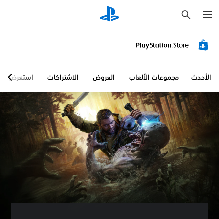
ب
ح
ث
الأحدث
مجموعات الألعاب
العروض
الاشتراكات
استعرض