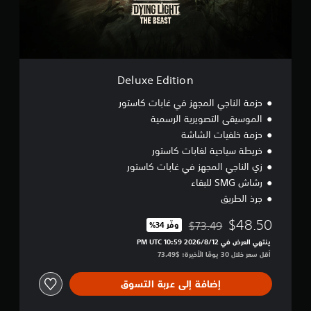
i
t
i
o
n
Deluxe Edition
حزمة الناجي المجهز في غابات كاستور
الموسيقى التصويرية الرسمية
حزمة خلفيات الشاشة
خريطة سياحية لغابات كاستور
زي الناجي المجهز في غابات كاستور
رشاش SMG للبقاء
جرذ الطريق
$48.50
$73.49
وفّر 34%‏
مخصوم من السعر الأصلي البالغ $73.49‏
ينتهي العرض في 12‏/8‏/2026 10:59 PM UTC‏
أقل سعر خلال 30 يومًا الأخيرة: $73.49‏
إضافة إلى عربة التسوق