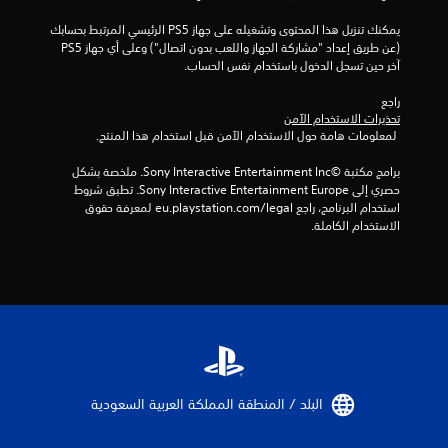
5
يمكنك تنزيل هذا المحتوى وتشغيله على جهاز PS5 الرئيسي المرتبط بحسابك 
8
(عن طريق إعداد "مشاركة الجهاز واللعب بدون اتصال") وعلى أي جهاز PS5 
آخر حين تسجل الدخول باستخدام نفس الحساب.
1
راجع 
1
تحذيرات الاستخدام الآمن
 لمعلومات هامة حول الاستخدام الآمن قبل استخدام هذا المنتج.
م
برامج مكتبة ©Sony Interactive Entertainment Inc. ملخصة بشكل 
ن
حصري إلى Sony Interactive Entertainment Europe. تطبق شروط 
استخدام البرنامج، راجع eu.playstation.com/legal لمعرفة حقوق 
ا
الاستخدام الكاملة.
ل
ت
ق
ي
ي
البلد / المنطقة المملكة العربية السعودية‏
م