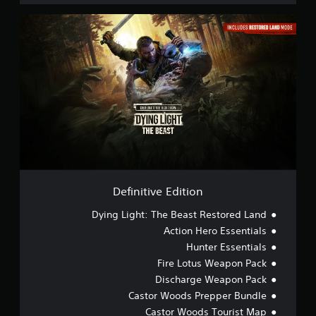
D
e
f
i
n
i
t
i
v
e
E
d
i
t
Definitive Edition
i
o
Dying Light: The Beast Restored Land
n
Action Hero Essentials
Hunter Essentials
Fire Lotus Weapon Pack
Discharge Weapon Pack
Castor Woods Prepper Bundle
Castor Woods Tourist Map