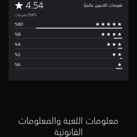
م
4.54
تقييمات اللاعبين عالميًا
ت
و
س
ط
ا
ل
ت
ق
ي
ي
معلومات اللعبة والمعلومات
م
القانونية