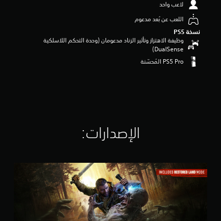
لاعب واحد
م
م
اللعب عن بُعد مدعوم
ن
نسخة PS5‏
5
وظيفة الاهتزاز وتأثير الزناد مدعومان (وحدة التحكم اللاسلكية
ن
DualSense‏)
ج
و
م
م
ن
إ
ج
م
ا
الإصدارات:‏
ل
ي
2
D
5
y
أ
i
ل
n
ف
g
م
L
ن
i