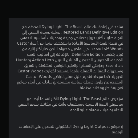
4
.
5
ساعد في إعادة بناء عالم Dying Light: The Beast المحطم مع
Restored Lands Definitive Edition. عملية عسيرة للسعي إلى
4
النجاة صارت أكثر تعزيزا بخصائص جديدة وتحديثات أساسية. انغمس
في قصة اللعبة الأساسية الأخاذة واستكشف مزيدا من أسرار Castor
ن
Woods كلما تعمقت في تفاصيل محتواها الذي صار أكثر إثارة من
قبل. يتضمن Definitive Edition، بالإضافة إلى أساليب اللعب
ج
الجديدة، المحتويين الجديدين القابلين للتنزيل Action Hero وHunter
Essentials وحزمتي السلاح الرائعتين اللوتس المشتعلة والتفريغ،
و
وسيجهزك للمعارك المقبلة بباقة المستعد لكوارث Castor Woods
الحيوية. كما سيعاد تقديم دليل عملي لأراضي Castor Woods
م
المجددة عن طريق خريطة سياحية مصممة لإرشادك في أنحاء مواقع
تعج بمخاطر ومكائد محتملة.
م
سيُعرض عالم Dying Light: The Beast الأكثر اتساعا أيضا عبر
ن
موسيقى اللعبة الرسمية وسيشعرك وأنت في مكانك بجوهر السعي
للنجاة بخلفيات مذهلة عالية الدقة.
5
ن
زر موقع Dying Light Outpost الإلكتروني للحصول على الإضافات
الرقمية.