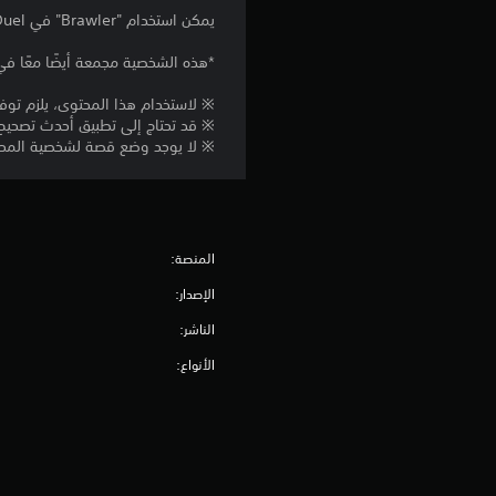
يمكن استخدام "Brawler" في DNF Duel.
*هذه الشخصية مجمعة أيضًا معًا في DNF Duel - Season Pass. يُرجى التأكد من عدم إجراء عمليات شراء مك
※ لاستخدام هذا المحتوى، يلزم توفر 
※ قد تحتاج إلى تطبيق أحدث تصحيح 
※ لا يوجد وضع قصة لشخصية المحتوى
المنصة:
الإصدار:
الناشر:
الأنواع: