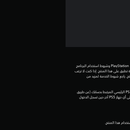
م
5
ن
ج
و
م
تنزيل هذا المنتج عرضة لشروط خدمة PlayStation Network وشروط استخدام البرنامج 
الخاصة بنا بالإضافة إلى أي أحكام إضافية محددة تطبق على هذا المنتج. إذا كنت لا ترغب 
م
في قبول هذه الشروط، لا تقوم بتنزيل هذا المنتج. راجع شروط الخدمة لمزيد من 
ن
يمكنك تنزيل هذا المحتوى وتشغيله على جهاز PS5 الرئيسي المرتبط بحسابك (عن طريق 
5
إعداد "مشاركة الجهاز واللعب بدون اتصال") وعلى أي جهاز PS5 آخر حين تسجل الدخول 
ن
ج