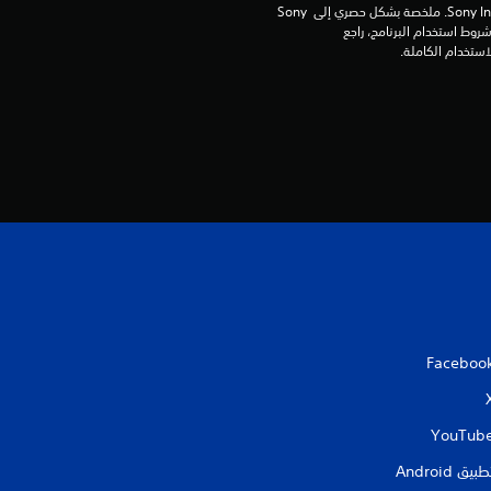
و
برامج مكتبة ©Sony Interactive Entertainment Inc. ملخصة بشكل حصري إلى Sony 
Interactive Entertainment Europe. تطبق شروط استخدام البرنامج، راجع 
م
م
ن
إ
ج
م
ا
Faceboo
ل
ي
YouTub
طبيق Android‏
4