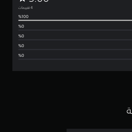
ت
و
س
ط
ا
ل
ت
ق
ي
ة
ي