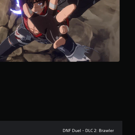
ل
ي
4
م
ن
ا
ل
ت
ق
ي
ي
م
ا
ت
DNF Duel - DLC 2: Brawler