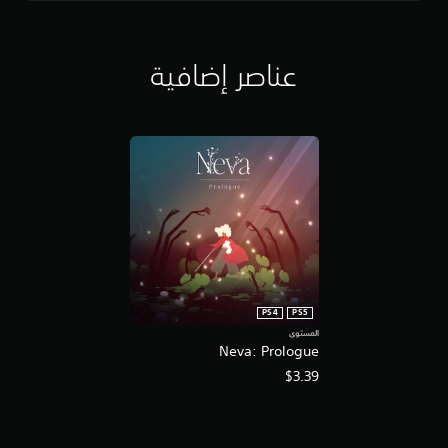
عناصر إضافية
PS4
PS5
المستوى
Neva: Prologue
$3.39