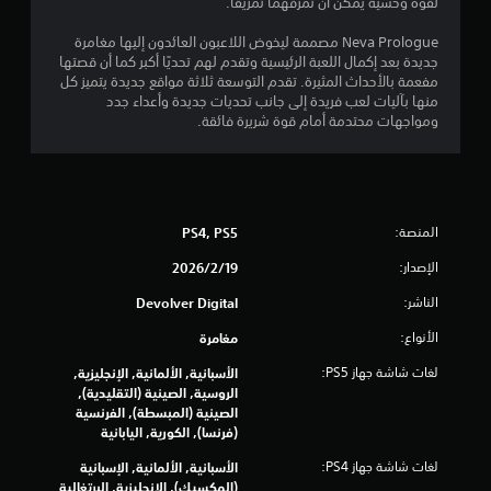
لقوة وحشية يمكن أن تمزقهما تمزيقًا.
م
Neva Prologue مصممة ليخوض اللاعبون العائدون إليها مغامرة
م
جديدة بعد إكمال اللعبة الرئيسية وتقدم لهم تحديًا أكبر كما أن قصتها
مفعمة بالأحداث المثيرة. تقدم التوسعة ثلاثة مواقع جديدة يتميز كل
ن
منها بآليات لعب فريدة إلى جانب تحديات جديدة وأعداء جدد
ومواجهات محتدمة أمام قوة شريرة فائقة.
إ
ج
م
المنصة:
PS4, PS5
ا
الإصدار:
19‏/2‏/2026
ل
الناشر:
Devolver Digital
ي
الأنواع:
مغامرة
5
لغات شاشة جهاز PS5:
الأسبانية, الألمانية, الإنجليزية,
الروسية, الصينية (التقليدية),
7
الصينية (المبسطة), الفرنسية
(فرنسا), الكورية, اليابانية
1
لغات شاشة جهاز PS4:
الأسبانية, الألمانية, الإسبانية
(المكسيك), الإنجليزية, البرتغالية