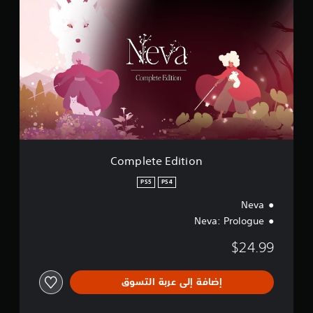
o
m
p
l
e
t
e
E
d
i
t
i
o
Complete Edition
n
PS5
PS4
Neva
Neva: Prologue
$24.99
إضافة إلى عربة التسوق