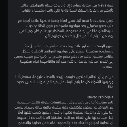
6
لعبة Neva هي بمثابة مغامرة إثارة وحركة مليئة بالعواطف، والتي
تأتيكم من الفريق المبتكر للعبة GRIS التي نالت استحسان النقاد.
1
تروي لعبة Neva قصة ألبا، وهي امرأة يافعة تربطها علاقة أبدية مع
ن
ذئب صغير فضولي بعد مواجهة قاسية مع قوى الظلام؛ حيث
سينطلقان معًا في رحلة محفوفة بالمخاطر عبر عالم كان جميلاً في
ج
يوم من الأيام إلا أنه يتحلل ببطء من حولهم الآن.
و
بمرور الوقت، ستتطور علاقتهما حيث يتعلمان كيفية العمل معًا
ومساعدة بعضهما البعض على مواجهة المواقف الخطيرة بشكل
م
متزايد. سينمو الذئب من ذئبٍ صغيرٍ متمرد إلى ذئبٍ كبيرٍ مهيب يسعى
إلى تكوين هويته الخاصة، واختبار حب ألبا والتزامهما تجاه بعضهما
م
البعض.
ن
في حين أن العالم الملعون حلوهما يُهدد بالقضاء عليهما، ستفعل ألبا
ورفيقها الشجاع كل ما يلزم للبقاء على قيد الحياة وإنشاء منزل جديد
5
معًا.
ن
Neva: Prologue
تابع مغامرة ألبا وهي تخوض في مستنقعات ملوثة لتلاحق مجموعة
من الفراشات البيضاء فتكتشف ذئبة صغيرة خائفة ضالة وحيدة. عزمت
ج
ألبا على إنقاذ الذئبة الصغيرة لكنها أدركت أن عليها كسب ثقتها أولًا
قبل مساعدتها على النجاة عبر تلك المنطقة البرية الموبوءة. عليهما
و
أن تتعاونا لمواجهة أعداء جدد والصمود أمام محن خطيرة والتصدي