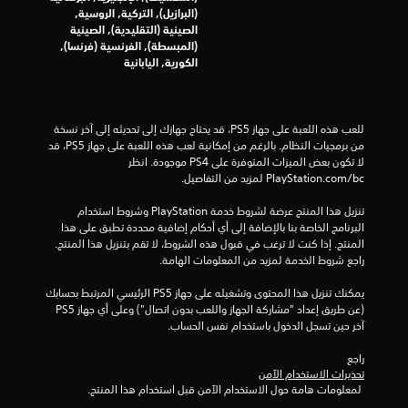
6
(البرازيل), التركية, الروسية,
الصينية (التقليدية), الصينية
م
(المبسطة), الفرنسية (فرنسا),
الكورية, اليابانية
ن
ا
للعب هذه اللعبة على جهاز PS5، قد يحتاج جهازك إلى تحديثه إلى آخر نسخة 
ل
من برمجيات النظام. بالرغم من إمكانية لعب هذه اللعبة على جهاز PS5، قد 
لا تكون بعض الميزات المتوفرة على PS4 موجودة. انظر 
ت
‎PlayStation.com/bc لمزيد من التفاصيل.
ق
تنزيل هذا المنتج عرضة لشروط خدمة‫ PlayStation وشروط استخدام 
البرنامج الخاصة بنا بالإضافة إلى أي أحكام إضافية محددة تطبق على هذا 
ي
المنتج. إذا كنت لا ترغب في قبول هذه الشروط، لا تقم بتنزيل هذا المنتج. 
راجع شروط الخدمة لمزيد من المعلومات الهامة.
ي
يمكنك تنزيل هذا المحتوى وتشغيله على جهاز PS5 الرئيسي المرتبط بحسابك 
م
(عن طريق إعداد "مشاركة الجهاز واللعب بدون اتصال") وعلى أي جهاز PS5 
آخر حين تسجل الدخول باستخدام نفس الحساب.
ا
راجع 
ت
تحذيرات الاستخدام الآمن
 لمعلومات هامة حول الاستخدام الآمن قبل استخدام هذا المنتج.