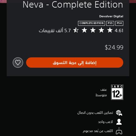
Neva - Complete Edition
Devolver Digital
COMPLETE EDITION
PS5
PS4
4.61
م
ت
و
$24.99
س
ط
ا
إضافة إلى عربة التسوق
ل
ت
ق
ي
ي
عنف
م
متوسط
4
.
6
تمكين اللعب بدون اتصال
1
ن
لاعب واحد
ج
و
اللعب عن بُعد مدعوم
م