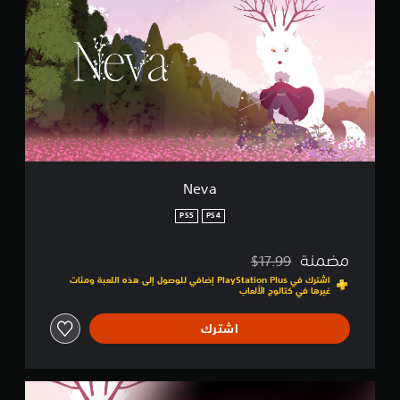
v
ل
a
ت
ق
ي
ي
م
ا
ت
Neva
PS5
PS4
مضمنة
$17.99
مخصوم من السعر الأصلي البالغ $17.99‏
اشترك في PlayStation Plus إضافي للوصول إلى هذه اللعبة ومئات
غيرها في كتالوج الألعاب
اشترك
C