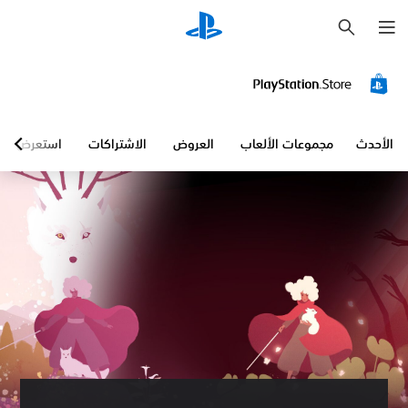
ب
ح
ث
الأحدث
مجموعات الألعاب
العروض
الاشتراكات
استعرض