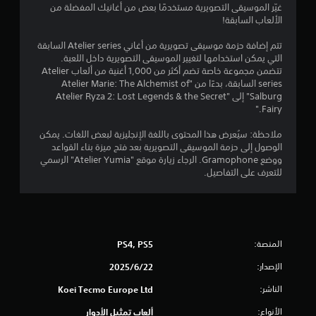
ل
ؤ
غيّر الموسيقى التصويرية مستخدمًا بعض من أغانيك المفضلة من
ر
ق
الألعاب السابقة!
ا
ي
تً
ل
تتم إضافة حزمة موسيقى تصويرية من أغاني Atelier series السابقة
ز
ا
2
التي يمكن استخدامها لتغيير الموسيقى التصويرية داخل اللعبة.
ن
ي
تتضمن مجموعة خاصة تضم أكثر من 1,000 أغنية من ألعاب Atelier
ا
2
م
series السابقة، بدءًا من "Atelier Marie: The Alchemist of
د
ك
Salburg" إلى "Atelier Ryza 2: Lost Legends & the Secret
.
ن
م
Fairy."
ك
إ
ن
ملاحظة: سيُعرض هذا المحتوى باللغة الإنجليزية لبعض اللغات. يمكن
ي
الوصول إلى حزمة الموسيقى التصويرية بعد فتح ميزة بناء القواعد
ق
ا
ووضع Gramophone. الرجاء زيارة موقع "Atelier Yumia" الرسمي
ا
للتعرف على التفاصيل.
ف
ل
ا
ل
ت
ل
ع
ق
ب
المنصة:
PS4, PS5
ة
ي
الإصدار:
22‏/6‏/2025
م
ؤ
ي
الناشر:
Koei Tecmo Europe Ltd
ق
تً
الأنواع:
ألعاب تمثيل الأدوار