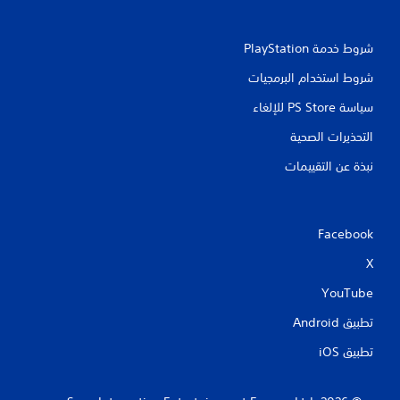
ل
ع
ب
شروط خدمة PlayStation‏
غ
ي
شروط استخدام البرمجيات
ر
ا
سياسة PS Store للإلغاء
ل
التحذيرات الصحية
م
ت
نبذة عن التقييمات
ص
ل
ف
ق
ط
Facebook
)
X
.
YouTube
ح
تطبيق Android‏
ف
ظ
تطبيق iOS‏
ي
د
و