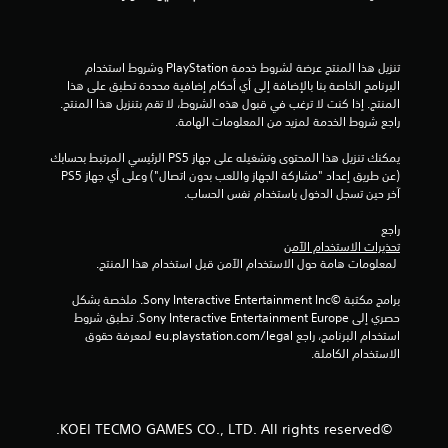
م
ا
ف
ا
ي
أ
تنزيل هذا المنتج عرضة لشروط خدمة‫ PlayStation وشروط استخدام 
ت
ي
البرنامج الخاصة بنا بالإضافة إلى أي أحكام إضافية محددة تطبق على هذا 
و
المنتج. إذا كنت لا ترغب في قبول هذه الشروط، لا تقم بتنزيل هذا المنتج. 
ق
راجع شروط الخدمة لمزيد من المعلومات الهامة.
ت
ف
يمكنك تنزيل هذا المحتوى وتشغيله على جهاز PS5 الرئيسي المرتبط بحسابك 
ي
(عن طريق إعداد "مشاركة الجهاز واللعب بدون اتصال") وعلى أي جهاز PS5 
أ
آخر حين تسجل الدخول باستخدام نفس الحساب.
ث
ن
راجع 
ا
تحذيرات الاستخدام الآمن
ء
 لمعلومات هامة حول الاستخدام الآمن قبل استخدام هذا المنتج.
ط
ر
برامج مكتبة ©Sony Interactive Entertainment Inc. ملخصة بشكل 
ي
حصري إلى Sony Interactive Entertainment Europe. تطبق شروط 
ق
استخدام البرنامج، راجع eu.playstation.com/legal لمعرفة حقوق 
ة
الاستخدام الكاملة.
ا
ل
ل
ع
©KOEI TECMO GAMES CO., LTD. All rights reserved.
ب