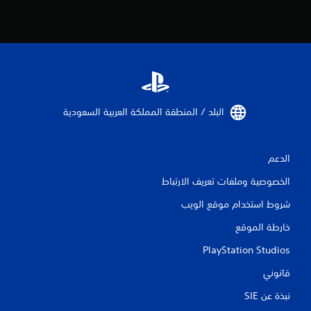
أ
و
ا
ل
ف
ي
د
ي
و
البلد / المنطقة المملكة العربية السعودية‏
ه
ا
ت
ا
الدعم
ل
س
الخصوصية وملفات تعريف الارتباط
ي
شروط استخدام موقع الويب
ن
م
خارطة الموقع
ا
ئ
PlayStation Studios
ي
ة
قانوني
(
ا
نبذة عن SIE‏
ل