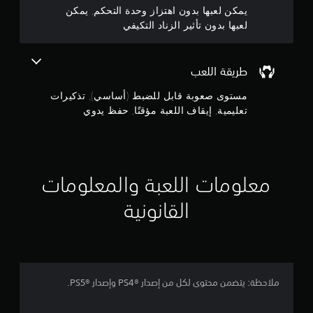
ن
ع
غ
يمكن لعبها بدون اهتزاز وحدة التحكم, يمكن
ب
ي
لعبها بدون تأثير الزناد التكيفي
5
ف
ل
ي
ا
ن
أ
ل
ي
طريقة اللعب
م
ج
و
ق
ق
مستوى صعوبة قابل للضبط (أساسي), تذكيرات
ا
ت
و
و
تعليمية, إيقاف اللعبة مؤقتًا, حفظ يدوي
.
م
م
ة
ا
إ
م
ل
ي
ت
معلومات اللعبة والمعلومات
ق
ن
ك
ا
ي
القانونية
ف
ف
إ
ا
ي
ة
ل
ج
ف
ل
ي
م
ع
ع
ب
ملاحظة: يتضمن محتوى لكل من إصدار PS4®‎ وإصدار PS5®‎.
ن
ا
ة
ا
م
ص