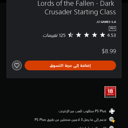
Lords of the Fallen - Dark 
Crusader Starting Class
CI GAMES S.A.
PS5
4.53
م
ت
و
$8.99
س
ط
ا
إضافة إلى عربة التسوق
ل
ت
ق
ي
ي
م
4
.
5
3
ن
تدعم إلى ما يصل 3 لاعبين متصلين عن طريق PS Plus‏
ج
و