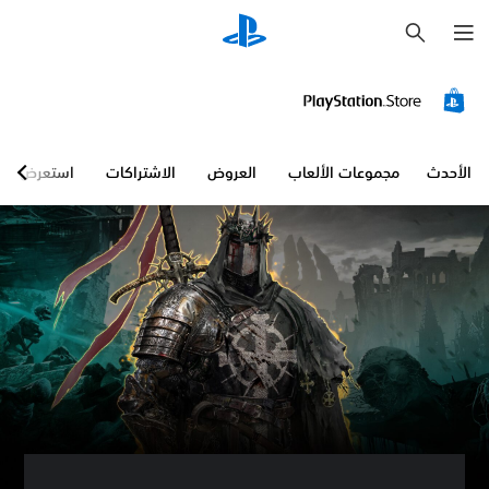
ب
ح
ث
الأحدث
مجموعات الألعاب
العروض
الاشتراكات
استعرض