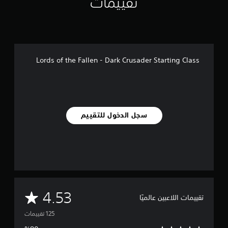
تقييمات
ق
ي
ي
م
ا
ت
Lords of the Fallen - Dark Crusader Starting Class
سجل الدخول للتقييم
م
4.53
تقييمات اللاعبين عالميًا
ت