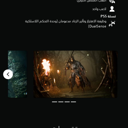
اللعب المتصل اختياري
م
لاعب واحد
م
ن
نسخة PS5‏
5
وظيفة الاهتزاز وتأثير الزناد مدعومان (وحدة التحكم اللاسلكية
ن
DualSense‏)
ج
و
م
م
ن
إ
ج
م
ا
ل
ي
1
2
5
م
ن
ا
ل
ت