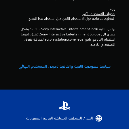
م
راجع 
م
تحذيرات الاستخدام الآمن
 لمعلومات هامة حول الاستخدام الآمن قبل استخدام هذا المنتج.
ن
برامج مكتبة ©Sony Interactive Entertainment Inc. ملخصة بشكل 
إ
حصري إلى Sony Interactive Entertainment Europe. تطبق شروط 
استخدام البرنامج، راجع eu.playstation.com/legal لمعرفة حقوق 
ج
الاستخدام الكاملة.
م
ا
سياسة خصوصية اللعبة واتفاقية ترخيص المستخدم النهائي
ل
ي
1
2
5
البلد / المنطقة المملكة العربية السعودية‏