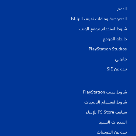
م
الدعم
ن
الخصوصية وملفات تعريف الارتباط
ا
شروط استخدام موقع الويب
ل
خارطة الموقع
ت
PlayStation Studios
ق
قانوني
ي
نبذة عن SIE‏
ي
م
شروط خدمة PlayStation‏
ا
شروط استخدام البرمجيات
ت
سياسة PS Store للإلغاء
التحذيرات الصحية
نبذة عن التقييمات