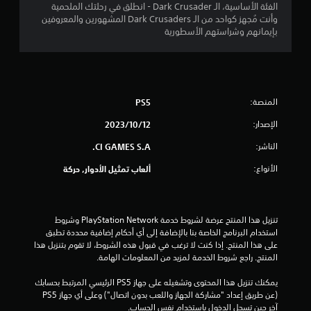
5
الفئة الأساسية، الـ Dark Crusader - انطلق في رحلتك الملحمية
وأنت مُجهز كواحد من الـ Dark Crusaders المشهورين والمعروفين
3
بإيمانهم وشراستهم الأسطورية
ن
ج
المنصة:
PS5
و
الإصدار:
12‏/10‏/2023
م
الناشر:
CI GAMES S.A.
م
الأنواع:
ألعاب تمثيل الأدوار, حركة
ن
5
تنزيل هذا المنتج عرضة لشروط خدمة PlayStation Network وشروط 
ن
استخدام البرنامج الخاصة بنا بالإضافة إلى أي أحكام إضافية محددة تطبق 
على هذا المنتج. إذا كنت لا ترغب في قبول هذه الشروط، لا تقوم بتنزيل هذا 
ج
المنتج. راجع شروط الخدمة لمزيد من المعلومات الهامة.
يمكنك تنزيل هذا المحتوى وتشغيله على جهاز PS5 الرئيسي المرتبط بحسابك 
و
(عن طريق إعداد "مشاركة الجهاز واللعب بدون اتصال") وعلى أي جهاز PS5 
آخر حين تسجل الدخول باستخدام نفس الحساب.