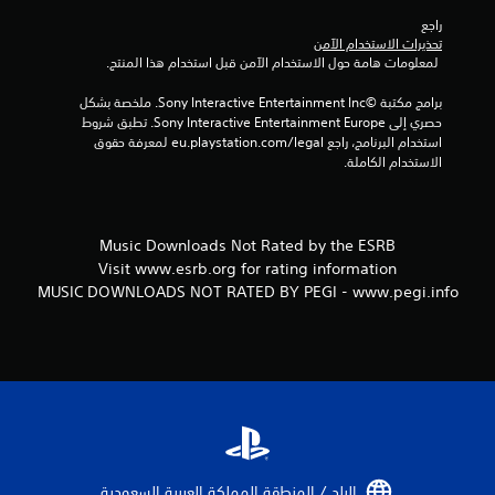
1
راجع 
م
تحذيرات الاستخدام الآمن
 لمعلومات هامة حول الاستخدام الآمن قبل استخدام هذا المنتج.
ن
برامج مكتبة ©Sony Interactive Entertainment Inc. ملخصة بشكل 
ا
حصري إلى Sony Interactive Entertainment Europe. تطبق شروط 
استخدام البرنامج، راجع eu.playstation.com/legal لمعرفة حقوق 
ل
الاستخدام الكاملة.
ت
ق
Music Downloads Not Rated by the ESRB
Visit www.esrb.org for rating information
ي
MUSIC DOWNLOADS NOT RATED BY PEGI - www.pegi.info
ي
م
ا
ت
البلد / المنطقة المملكة العربية السعودية‏