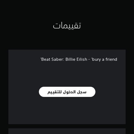
ن
ا
ل
ت
تقييمات
ق
ي
ي
م
ا
ت
Beat Saber: Billie Eilish - 'bury a friend'
سجل الدخول للتقييم