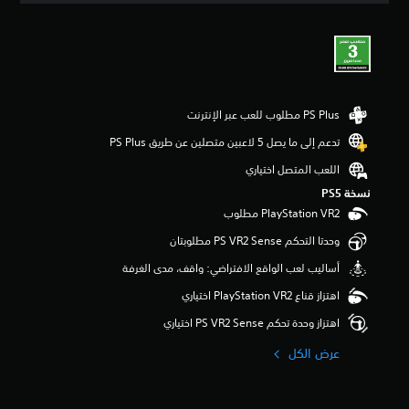
ي
ي
م
5
ن
ج
و
م
تدعم إلى ما يصل 5 لاعبين متصلين عن طريق PS Plus‏
م
ن
اللعب المتصل اختياري
5
نسخة PS5‏
ن
ج
و
وحدتا التحكم PS VR2 Sense مطلوبتان
م
م
أساليب لعب الواقع الافتراضي: واقف، مدى الغرفة
ن
إ
اهتزاز قناع PlayStation VR2 اختياري
ج
اهتزاز وحدة تحكم PS VR2 Sense اختياري
م
ا
عرض الكل
ل
ي
1
م