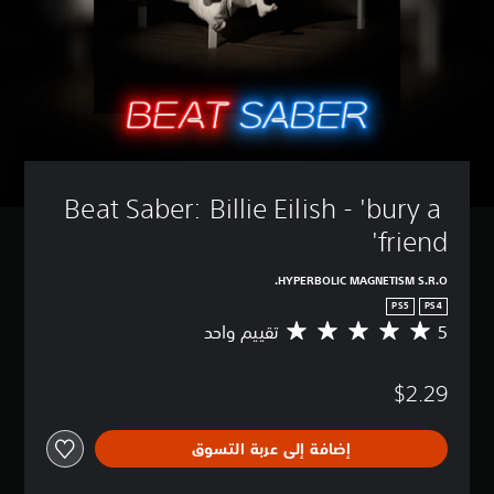
Beat Saber: Billie Eilish - 'bury a 
friend'
HYPERBOLIC MAGNETISM S.R.O.
PS5
PS4
5
تقييم واحد
م
ت
و
$2.29
س
ط
ا
إضافة إلى عربة التسوق
ل
ت
ق