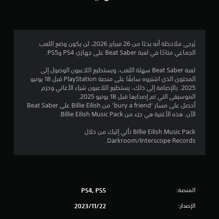
ن
ج
م
يُرجى ملاحظة أنه بدءًا من 26 فبراير 2026، لن يكون وضع اللعب
الجماعي متاحًا في لعبة Beat Saber على جهازي PS4 وPS5.
ة
لعبة Beat Saber سهلة اللعب، ويستطيع اللاعبون الوصول إلى
و
المحتوى الذي اشتروه سابقًا على منصة PlayStation قبل 18 يونيو
2025. بالإضافة إلى ذلك، يستطيع اللاعبون شراء الأغاني وحزم
ا
الموسيقى التي تم إصدارها قبل 18 يونيو 2025.
أحصل على مسار ‘bury a friend’ من Billie Eilish على Beat Saber
ح
الآن. هذه الأغنية هي جزء من Billie Eilish Music Pack.
د
Billie Eilish Music Pack تأتي إليك من خلال
Darkroom/Interscope Records.
ة
م
ن
المنصة:
PS4, PS5
5
الإصدار:
22‏/11‏/2023