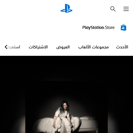
ب
ح
ث
الأحدث
مجموعات الألعاب
العروض
الاشتراكات
استعرض