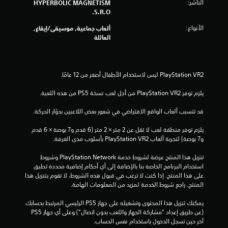
ن
الناشر:
HYPERBOLIC MAGNETISM
S.R.O.
ج
الأنواع:
ألعاب جماعية, موسيقى/إيقاع,
العائلة
و
م
م
يلزم توفر PlayStation VR2 من أجل لعب نسخة PS5 من هذه اللعبة.
ن
قد تتسبب ألعاب الواقع الافتراضي في شعور بعض اللاعبين بدوّار الحركة.
إ
يلزم توفر منطقة لعب لا تقل عن 2 متر × 2 متر (6 قدم و7 بوصة × 6 قدم 
ج
و7 بوصة) لتجربة ألعاب PlayStation VR2 بأسلوب مدى الغرفة.
م
تنزيل هذا المنتج عرضة لشروط خدمة PlayStation Network وشروط 
استخدام البرنامج الخاصة بنا بالإضافة إلى أي أحكام إضافية محددة تطبق 
ا
على هذا المنتج. إذا كنت لا ترغب في قبول هذه الشروط، لا تقوم بتنزيل هذا 
المنتج. راجع شروط الخدمة لمزيد من المعلومات الهامة.
ل
يمكنك تنزيل هذا المحتوى وتشغيله على جهاز PS5 الرئيسي المرتبط بحسابك 
ي
(عن طريق إعداد "مشاركة الجهاز واللعب بدون اتصال") وعلى أي جهاز PS5 
آخر حين تسجل الدخول باستخدام نفس الحساب.