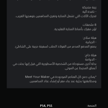
و
زينة متحركة
- نافذة آلية
م
تتحرك الآلات التي تشغل المنارة وتغري المداهمين بتوهجها الغريب.
م
8 ملصقات
لوّن مقرك بأنماط المنارة التقليدية.
ن
هيئة سلاح:
إ
- الجبابرة
يصنع المدفع المدمر من الفولاذ الصلب لسفينة حربية على الشاطئ.
ج
هيئة حامٍ:
م
- الدوامة
بدلة أخرى مستوحاة من الشخصية الأسطورية التي قيل إنها بحثت في
ا
أعماق المحيط عن الموتى.
ل
*يمكن دمج كل العناصر الموجودة في Meet Your Maker
ومطابقتها بحرّية عند بناء مقر أو إنشاء عتاد المداهمين.
ي
1
م
المنصة:
PS4, PS5