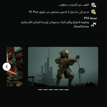
ن
اللعب عبر الإنترنت مطلوب
5
تدعم إلى ما يصل 2 لاعبين متصلين عن طريق PS Plus‏
ن
ج
نسخة PS5‏
و
وظيفة الاهتزاز وتأثير الزناد مدعومان (وحدة التحكم اللاسلكية
م
DualSense‏)
م
ن
إ
ج
م
ا
ل
ي
1
م
ن
ا
ل
ت
ق
ي
ي
م
ا