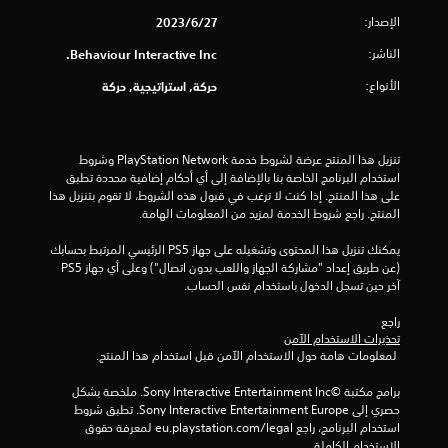
ن
الإصدار:
27‏/6‏/2023
ا
الناشر:
Behaviour Interactive Inc.
ل
الأنواع:
حركة, استراتيجية, حركة
ت
ق
تنزيل هذا المنتج عرضة لشروط خدمة PlayStation Network وشروط 
استخدام البرنامج الخاصة بنا بالإضافة إلى أي أحكام إضافية محددة تطبق 
على هذا المنتج. إذا كنت لا ترغب في قبول هذه الشروط، لا تقوم بتنزيل هذا 
ي
المنتج. راجع شروط الخدمة لمزيد من المعلومات الهامة.
ي
يمكنك تنزيل هذا المحتوى وتشغيله على جهاز PS5 الرئيسي المرتبط بحسابك 
(عن طريق إعداد "مشاركة الجهاز واللعب بدون اتصال") وعلى أي جهاز PS5 
م
آخر حين تسجل الدخول باستخدام نفس الحساب.
ا
راجع 
تحذيرات الاستخدام الآمن
ت
 لمعلومات هامة حول الاستخدام الآمن قبل استخدام هذا المنتج.
برامج مكتبة ©Sony Interactive Entertainment Inc. ملخصة بشكل 
حصري إلى Sony Interactive Entertainment Europe. تطبق شروط 
استخدام البرنامج، راجع eu.playstation.com/legal لمعرفة حقوق 
الاستخدام الكاملة.