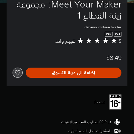
Meet Your Maker: مجموعة 
زينة القطاع 1
Behaviour Interactive Inc.
PS5
PS4
5
تقييم واحد
م
ت
و
$8.49
س
ط
ا
إضافة إلى عربة التسوق
ل
ت
ق
ي
ي
م
عنف حاد
5
ن
ج
و
م
المشتريات داخل اللعبة اختيارية
م