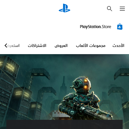
ب
ح
ث
الأحدث
مجموعات الألعاب
العروض
الاشتراكات
استعرض