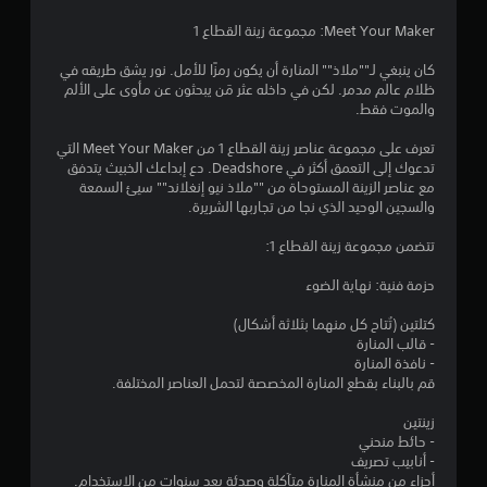
م
Meet Your Maker: مجموعة زينة القطاع 1
ة
كان ينبغي لـ""ملاذ"" المنارة أن يكون رمزًا للأمل. نور يشق طريقه في
ظلام عالم مدمر. لكن في داخله عثر مَن يبحثون عن مأوى على الألم
و
والموت فقط.
ا
تعرف على مجموعة عناصر زينة القطاع 1 من Meet Your Maker التي
تدعوك إلى التعمق أكثر في Deadshore. دع إبداعك الخبيث يتدفق
ح
مع عناصر الزينة المستوحاة من ""ملاذ نيو إنغلاند"" سيئ السمعة
والسجين الوحيد الذي نجا من تجاربها الشريرة.
د
تتضمن مجموعة زينة القطاع 1:
ة
حزمة فنية: نهاية الضوء
م
كتلتين (تُتاح كل منهما بثلاثة أشكال)
ن
- قالب المنارة
- نافذة المنارة
5
قم بالبناء بقطع المنارة المخصصة لتحمل العناصر المختلفة.
زينتين
ن
- حائط منحني
- أنابيب تصريف
ج
أجزاء من منشأة المنارة متآكلة وصدئة بعد سنوات من الاستخدام.