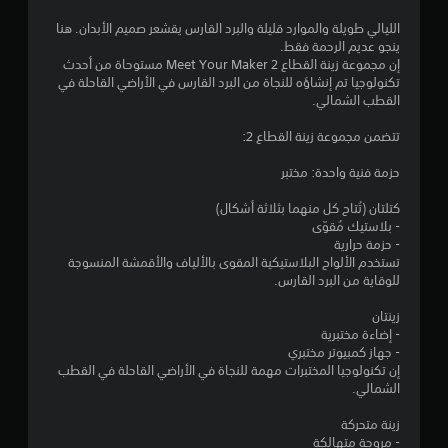
م
الليالي طويلة والموارد قليلة والبرد القارس يقشعر صميم الأبدان. هنا
ينجو عديم الرحمة فقط.
ة
إن مجموعة زينة القطاع 2 Meet Your Maker مستوحاة من أحدث
تكنولوجيا تم إنشاؤه للنجاة من البرد القارس في الأراضي القاحلة في
و
القطب الشمالي.
ا
تتضمن مجموعة زينة القطاع 2:
ح
حزمة فنية واحدة: مختبر
د
كتلتان (تُتاح كل منهما بثلاثة أشكال)
- بلاستيك مُقوّى
ة
- حزمة حرارية
تستخدم الألواح البلاستيكية المقوى بالألياف والأقمشة المنسوجة
م
للوقاية من البرد القارس.
ن
زينتان
- إضاءة مختبرية
5
- جهاز كمبيوتر مختبري
إن تكنولوجيا المختبرات مهمة للنجاة في الأراضي القاحلة في القطب
الشمالي.
ن
زينة متحركة
ج
- مروحة متهالكة