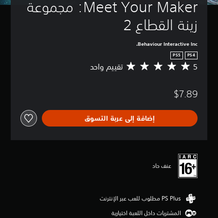
Meet Your Maker: مجموعة 
زينة القطاع 2
Behaviour Interactive Inc.
PS5
PS4
5
تقييم واحد
م
ت
و
$7.89
س
ط
ا
إضافة إلى عربة التسوق
ل
ت
ق
ي
ي
م
عنف حاد
5
ن
ج
و
م
المشتريات داخل اللعبة اختيارية
م