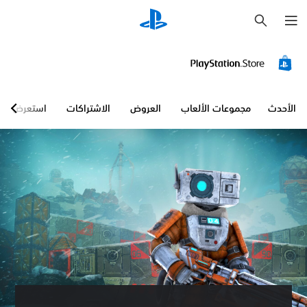
ب
ح
ث
الأحدث
مجموعات الألعاب
العروض
الاشتراكات
استعرض