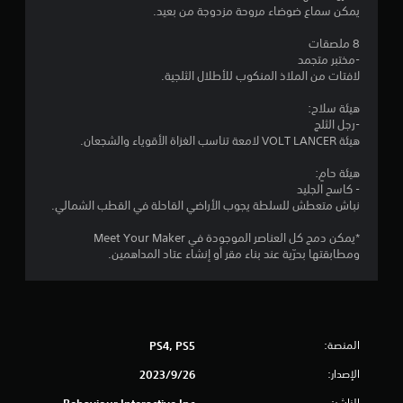
يمكن سماع ضوضاء مروحة مزدوجة من بعيد.
و
8 ملصقات
م
-مختبر متجمد
لافتات من الملاذ المنكوب للأطلال الثلجية.
م
هيئة سلاح:
ن
-رجل الثلج
هيئة VOLT LANCER لامعة تناسب الغزاة الأقوياء والشجعان.
إ
هيئة حامٍ:
ج
- كاسح الجليد
نباش متعطش للسلطة يجوب الأراضي القاحلة في القطب الشمالي.
م
*يمكن دمج كل العناصر الموجودة في Meet Your Maker
ا
ومطابقتها بحرّية عند بناء مقر أو إنشاء عتاد المداهمين.
ل
ي
المنصة:
PS4, PS5
1
الإصدار:
26‏/9‏/2023
م
الناشر:
Behaviour Interactive Inc.