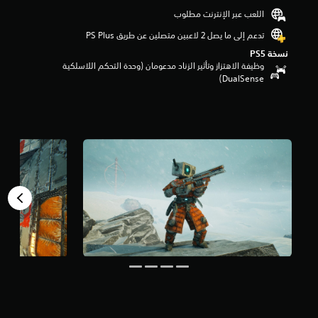
ن
اللعب عبر الإنترنت مطلوب
5
تدعم إلى ما يصل 2 لاعبين متصلين عن طريق PS Plus‏
ن
ج
نسخة PS5‏
و
وظيفة الاهتزاز وتأثير الزناد مدعومان (وحدة التحكم اللاسلكية
م
DualSense‏)
م
ن
إ
ج
م
ا
ل
ي
1
م
ن
ا
ل
ت
ق
ي
ي
م
ا