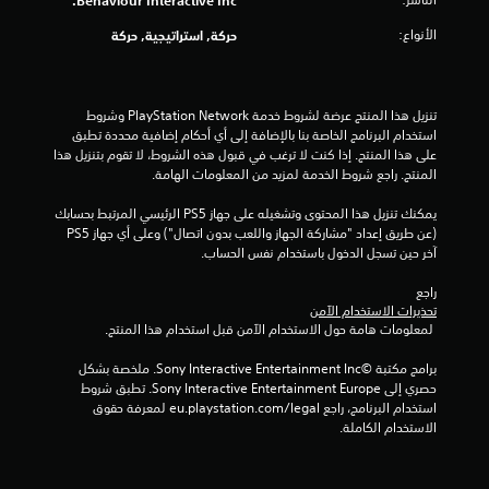
ن
الأنواع:
حركة, استراتيجية, حركة
ا
ل
تنزيل هذا المنتج عرضة لشروط خدمة PlayStation Network وشروط 
ت
استخدام البرنامج الخاصة بنا بالإضافة إلى أي أحكام إضافية محددة تطبق 
على هذا المنتج. إذا كنت لا ترغب في قبول هذه الشروط، لا تقوم بتنزيل هذا 
ق
المنتج. راجع شروط الخدمة لمزيد من المعلومات الهامة.
يمكنك تنزيل هذا المحتوى وتشغيله على جهاز PS5 الرئيسي المرتبط بحسابك 
ي
(عن طريق إعداد "مشاركة الجهاز واللعب بدون اتصال") وعلى أي جهاز PS5 
آخر حين تسجل الدخول باستخدام نفس الحساب.
ي
راجع 
م
تحذيرات الاستخدام الآمن
 لمعلومات هامة حول الاستخدام الآمن قبل استخدام هذا المنتج.
ا
برامج مكتبة ©Sony Interactive Entertainment Inc. ملخصة بشكل 
ت
حصري إلى Sony Interactive Entertainment Europe. تطبق شروط 
استخدام البرنامج، راجع eu.playstation.com/legal لمعرفة حقوق 
الاستخدام الكاملة.