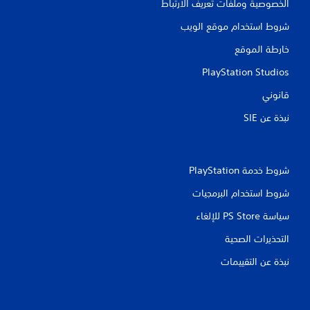
ع
الخصوصية وملفات تعريف الارتباط
ب
شروط استخدام موقع الويب
ه
ا
خارطة الموقع
ب
د
PlayStation Studios
و
قانوني
ن
ا
نبذة عن SIE‏
ل
ض
غ
ط
شروط خدمة PlayStation‏
ع
شروط استخدام البرمجيات
ل
ى
سياسة PS Store للإلغاء
أ
ز
التحذيرات الصحية
ر
نبذة عن التقييمات
ا
ر
م
ت