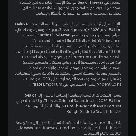
ن
انغمس في Sea of Thieves مع هذا الإصدار الخاص، والذي يتضمن
ي
نسخة من اللعبة، مع إضافة جميع المحتويات الدائمة منذ الإطلاق،
ع
ا
فضلًا عن مجموعة واسعة من مغيّرات الأشكال الإضافية.
ع
ل
ل
بالإضافة إلى ثروة من المحتوى الإضافي من اللعبة المنقحة، وDeluxe
ى
Edition لعام 2026 - (قبعة Sovereign، وعباءة، وسترة، وحذاء عالٍ،
ت
ا
وحزام، وسروال، وقفاز؛ ومسدس Cardinal Lodestar، وبندقية
ل
الدمار، وبندقية القناص الدقيقة، والقطلس، والمسدس ذو
ق
الماسورتين، وسكاكين الرمي، ومسدس الخطاف، وبندقية النفخ؛
أ
10,000 من الذهب لإنفاقها في متاجر المخافر) يُقدم هذا الإصدار من
ز
ي
اللعبة حزمة Premium Bundle أخرى تحتوي على قطة Cardinal
ر
Lodestar Cat، ومجموعة أزياء، وعلم، وهيكل، وتصميم مقدمة
ا
ي
السفينة، وأشرعة، ومدافع، ووهج المدفع، والرافعة، والعجلة،
ر
وتصميم مقدمة السفينة لمحبي المقتنيات، وأشرعة محبي المقتنيات،
م
ي
وشعار السفينة. وتحتوي هذه الحزمة أيضًا على 1000 من عملات
م
Ancient Coins يمكن استخدامها في Pirate Emporium.
ا
ك
ن
تشمل المكافآت الرقمية الإضافية* إمكانية الوصول إلى Sea of
ت
ك
Thieves Original Soundtrack – 2026 Edition، والكتاب الصوتي
ل
Sea of Thieves: Athena's Fortune، والكتاب الإلكتروني The
ع
Rough Guide to Sea of Thieves.
ب
ا
يتطلب الحصول على المكافآت الرقمية تسجيل الدخول إلى موقع Sea
ل
of Thieves - يُرجى زيارة www.seaofthieves.com/bonuses على
ل
الإنترنت واتباع التعليمات.