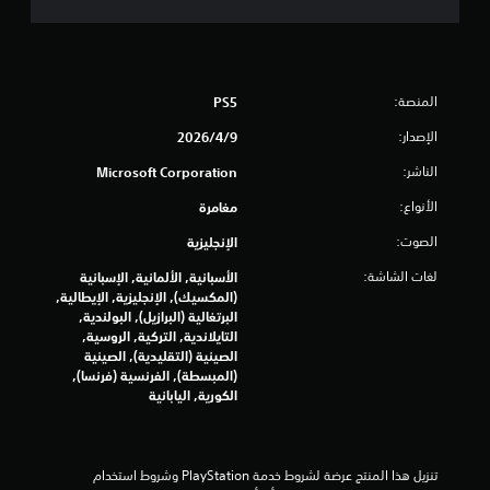
ع
ب
ة
و
ا
المنصة:
PS5
ل
ت
الإصدار:
9‏/4‏/2026
ن
ق
الناشر:
Microsoft Corporation
ل
ف
الأنواع:
مغامرة
ي
الصوت:
الإنجليزية
ا
ل
لغات الشاشة:
الأسبانية, الألمانية, الإسبانية
ق
(المكسيك), الإنجليزية, الإيطالية,
و
البرتغالية (البرازيل), البولندية,
ا
التايلاندية, التركية, الروسية,
ئ
الصينية (التقليدية), الصينية
م
(المبسطة), الفرنسية (فرنسا),
ب
الكورية, اليابانية
د
و
ن
ا
تنزيل هذا المنتج عرضة لشروط خدمة‫ PlayStation وشروط استخدام 
ل