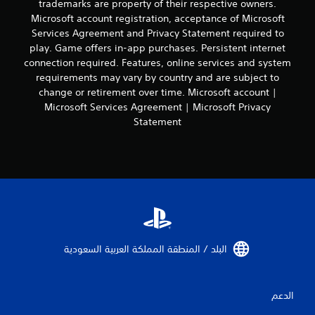
trademarks are property of their respective owners.
ع
Microsoft account registration, acceptance of Microsoft
ة
Services Agreement and Privacy Statement required to
أ
و
play. Game offers in-app purchases. Persistent internet
خ
connection required. Features, online services and system
ل
requirements may vary by country and are subject to
ا
change or retirement over time. Microsoft account |
ل
Microsoft Services Agreement | Microsoft Privacy
و
Statement
ق
ت
م
ح
د
و
د
.
ي
البلد / المنطقة المملكة العربية السعودية‏
م
ك
ن
الدعم
ل