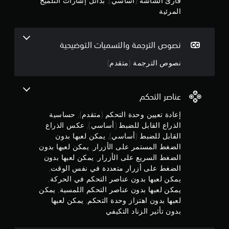
قارئ الشاشة (أساسي), بدائل إشارات التلميح
و
ج
ا
م
المرئية
ل
ا
و
ض
ت
غ
ا
م
ط
نصوص الترجمة والتسميات التوضيحية
ل
ب
م
م
ا
نصوص الترجمة (متقدم)
ر
س
ئ
ت
ن
ي
م
ة
عناصر التحكم
ر
5
أ
ا
ي
إعادة تعيين وحدة التحكم (متقدم), حساسية
ر
ن
ضً
ع
الذراع القابل للضبط (أساسي), عكس الذراع
ا
ل
ج
القابل للضبط (أساسي), يمكن لعبها بدون
م
ى
الضغط المستمر على الأزرار, يمكن لعبها بدون
ن
ا
و
الضغط السريع على الأزرار, يمكن لعبها بدون
خ
ل
ل
الضغط على أزرار متعددة في نفس الوقت,
أ
م
ا
يمكن لعبها بدون عناصر التحكم في الحركة,
ز
ل
ر
يمكن لعبها بدون عناصر التحكم اللمسية, يمكن
م
ا
ا
لعبها بدون اهتزاز وحدة التحكم, يمكن لعبها
ل
ر
بدون تأثير الزناد التكيفي
ن
ص
.
و