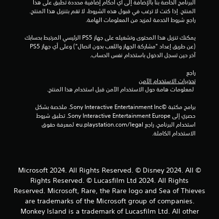
البرنامج الخاصة بنا بالإضافة إلى أي أحكام إضافية محددة تطبق على هذا 
ح
المنتج. إذا كنت لا ترغب في قبول هذه الشروط، لا تقم بتنزيل هذا المنتج. 
ا
راجع شروط الخدمة لمزيد من المعلومات الهامة.
ج
ة
يمكنك تنزيل هذا المحتوى وتشغيله على جهاز PS5 الرئيسي المرتبط بحسابك 
إ
(عن طريق إعداد "مشاركة الجهاز واللعب بدون اتصال") وعلى أي جهاز PS5 
ل
آخر حين تسجل الدخول باستخدام نفس الحساب.
ى
ا
راجع 
ل
تحذيرات الاستخدام الآمن
ض
 لمعلومات هامة حول الاستخدام الآمن قبل استخدام هذا المنتج.
غ
ط
برامج مكتبة ©Sony Interactive Entertainment Inc. ملخصة بشكل 
ع
حصري إلى Sony Interactive Entertainment Europe. تطبق شروط 
ل
استخدام البرنامج، راجع eu.playstation.com/legal لمعرفة حقوق 
ى
الاستخدام الكاملة.
ا
ل
أ
ز
© Microsoft 2024. All Rights Reserved. © Disney 2024. All
ر
Rights Reserved. © Lucasfilm Ltd 2024. All Rights
ا
ر
Reserved. Microsoft, Rare, the Rare logo and Sea of Thieves
ب
are trademarks of the Microsoft group of companies.
س
Monkey Island is a trademark of Lucasfilm Ltd. All other
ر