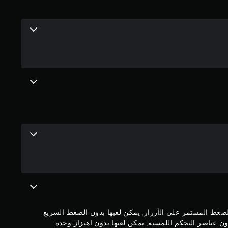
ي
م
4
.
3
3
ن
ج
و
م
لضغط المستمر على الأزرار, يمكن لعبها بدون الضغط السريع
م
ن عناصر التحكم اللمسية, يمكن لعبها بدون اهتزاز وحدة