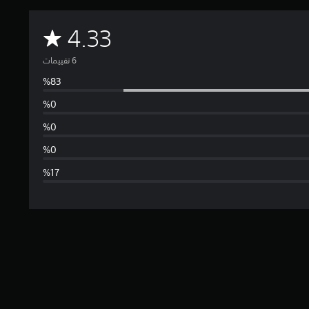
م
4.33
ت
و
س
ط
ا
ل
ت
ق
ي