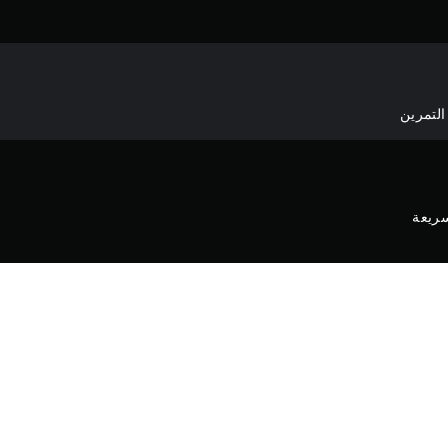
التمرين
سريعة
لومات اللعبة والمعلومات القانوني
انغمس في المشهد الصوتي للبحار. تتضمن هذه الحزمة رخصة se Gamepack
أيضًا على عنصر مُغيِّر للشكل Coconut Headband لارتدائه في Sea of Thieves.