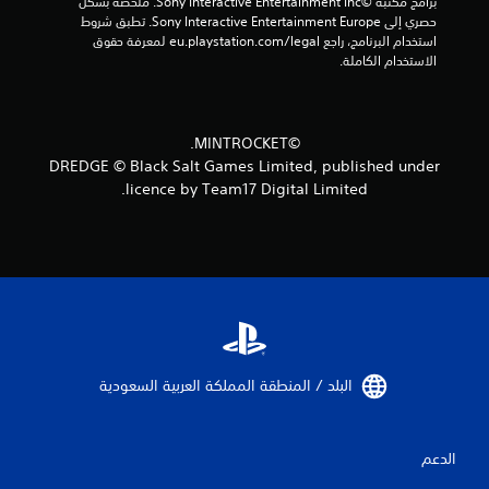
برامج مكتبة ©Sony Interactive Entertainment Inc. ملخصة بشكل 
ه
حصري إلى Sony Interactive Entertainment Europe. تطبق شروط 
ت
استخدام البرنامج، راجع eu.playstation.com/legal لمعرفة حقوق 
ز
الاستخدام الكاملة.
ا
ز
و
ح
©MINTROCKET.
د
DREDGE © Black Salt Games Limited, published under
ة
licence by Team17 Digital Limited.
ا
ل
ت
ح
ك
م
ي
م
ك
البلد / المنطقة المملكة العربية السعودية‏
ن
ك
ل
ع
الدعم
ب