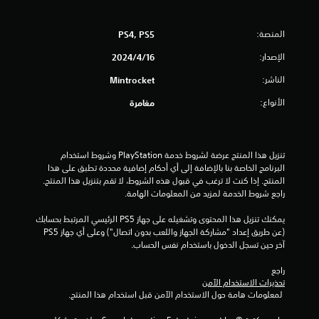
5
ا
ل
7
ل
المنصة:
PS4, PS5
م
م
س
الإصدار:
16‏/4‏/2024
ي
ن
ة
الناشر:
Mintrocket
.
ا
الأنواع:
مغامرة
ي
ل
م
ك
ت
تنزيل هذا المنتج عرضة لشروط خدمة‫ PlayStation وشروط استخدام 
ن
البرنامج الخاصة بنا بالإضافة إلى أي أحكام إضافية محددة تطبق على هذا 
ق
المنتج. إذا كنت لا ترغب في قبول هذه الشروط، لا تقم بتنزيل هذا المنتج. 
ل
راجع شروط الخدمة لمزيد من المعلومات الهامة.
ع
ي
ب
يمكنك تنزيل هذا المحتوى وتشغيله على جهاز PS5 الرئيسي المرتبط بحسابك 
ه
(عن طريق إعداد "مشاركة الجهاز واللعب بدون اتصال") وعلى أي جهاز PS5 
ي
ا
آخر حين تسجل الدخول باستخدام نفس الحساب.
ب
م
د
راجع 
و
تحذيرات الاستخدام الآمن
ا
 لمعلومات هامة حول الاستخدام الآمن قبل استخدام هذا المنتج.
ن
ا
ت