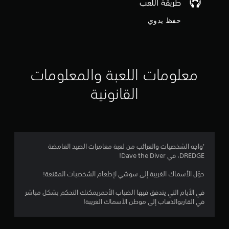
ج
طريقة اللعب
ا
و
ج
حفظ يدوي
ة
م
إ
ل
ى
م
ا
معلومات اللعبة والمعلومات
س
ن
ت
القانونية
خ
إ
د
ا
ج
م
ع
م
ن
'واجه الشخصيات والغرائب من لعبة مغامرات الصيد الغامضة
ا
ا
DREDGE، في Dave the Diver!
ص
ر
ل
حوّل الأسماك الغريبة إلى سوشي لإطعام الشخصيات المقنعة!
ا
ل
ي
في الأيام التي يتدفق فيها الضباب الأحمريمكنك التحكم بشكل مباشر
ت
في القاربوالذهاب إلى موطن الأسماك الغريبة!
ح
1
ك
م