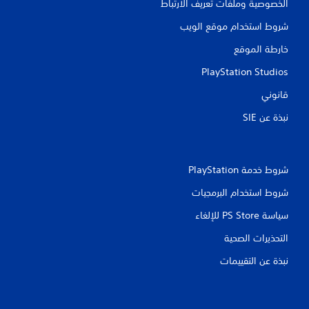
الخصوصية وملفات تعريف الارتباط
ا
ل
شروط استخدام موقع الويب
ل
ع
خارطة الموقع
ب
ة
PlayStation Studios
ب
د
قانوني
و
ن
نبذة عن SIE‏
ت
ش
غ
ي
شروط خدمة PlayStation‏
ل
ا
شروط استخدام البرمجيات
ه
سياسة PS Store للإلغاء
ت
ز
التحذيرات الصحية
ا
ز
نبذة عن التقييمات
و
ح
د
ة