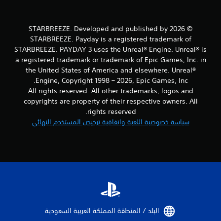
ت
ت
ا
ت
ل
و
© 2026 STARBREEZE. Developed and published by
س
ف
ي
STARBREEZE. Payday is a registered trademark of
ر
ن
ب
STARBREEZE. PAYDAY 3 uses the Unreal® Engine. Unreal® is
م
ع
a registered trademark or trademark of Epic Games, Inc. in
ا
ض
the United States of America and elsewhere. Unreal®
ئ
ا
Engine, Copyright 1998 – 2026, Epic Games, Inc.
ي
ل
All rights reserved. All other trademarks, logos and
ة
خ
(
copyrights are property of their respective owners. All
ي
ا
ا
rights reserved.
ل
ر
سياسة خصوصية اللعبة واتفاقية ترخيص المستخدم النهائي
ل
ا
ع
ت
ب
ل
غ
ع
ي
ك
ر
س
ا
ا
ل
ل
م
ذ
ت
ر
البلد / المنطقة المملكة العربية السعودية‏
ص
ا