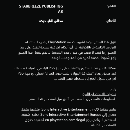
ث
ذ
الناشر:
ن
STARBREEZE PUBLISHING
ر
ا
AB
ا
ء
الأنواع:
مطلق النار, حركة
ع
ط
ا
ر
ي
ل
ق
ق
تنزيل هذا المنتج عرضة لشروط خدمة‫ PlayStation وشروط استخدام 
ة
ا
البرنامج الخاصة بنا بالإضافة إلى أي أحكام إضافية محددة تطبق على هذا 
ا
ب
المنتج. إذا كنت لا ترغب في قبول هذه الشروط، لا تقم بتنزيل هذا المنتج. 
ل
ل
راجع شروط الخدمة لمزيد من المعلومات الهامة.
ل
ل
ع
ل
يمكنك تنزيل هذا المحتوى وتشغيله على جهاز PS5 الرئيسي المرتبط بحسابك 
ب
ض
(عن طريق إعداد "مشاركة الجهاز واللعب بدون اتصال") وعلى أي جهاز PS5 
أ
آخر حين تسجل الدخول باستخدام نفس الحساب.
ب
و
ا
ط
راجع 
ل
(
تحذيرات الاستخدام الآمن
ف
أ
 لمعلومات هامة حول الاستخدام الآمن قبل استخدام هذا المنتج.
ي
س
د
ا
برامج مكتبة ©Sony Interactive Entertainment Inc. ملخصة بشكل 
ي
س
حصري إلى Sony Interactive Entertainment Europe. تطبق شروط 
و
ي
استخدام البرنامج، راجع eu.playstation.com/legal لمعرفة حقوق 
ه
الاستخدام الكاملة.
)
ا