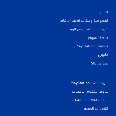
ل
ع
ف
ي
ق
الدعم
ن
ط
.
الخصوصية وملفات تعريف الارتباط
)
.
شروط استخدام موقع الويب
ي
م
خارطة الموقع
ك
ن
PlayStation Studios
ل
قانوني
ع
ب
نبذة عن SIE‏
ه
ا
ب
د
شروط خدمة PlayStation‏
و
ن
شروط استخدام البرمجيات
ا
سياسة PS Store للإلغاء
ل
ض
التحذيرات الصحية
غ