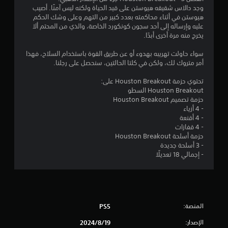
ي
م
ذ
ؤ
وجد دالاس شقيقه هيوستن على قيد الحياة ولكنه ليس آمنًا. أصيب
ق
د
ر
هيوستن في أثناء محاكمته بعدد كبير من التهم وعلى وشك الحكم
ا
ا
ي
ن
عليه وإرساله إلى أحد سجون كونكورد الخاصة، والذي من المحتم ألا
ف
إ
ع
يخرج منه مرة أخرى أبدًا.
ا
ل
ت
ا
ل
ى
س
سواء حاولت تهريبه بهدوء أو عن طريق القوة باستخدام السلاح، فهذا
ل
ت
ع
ل
أمر متروك لك، ولكن في كلتا الحالتين، سنحصل على رجلنا.
ع
ن
خ
ب
ا
د
ت
تحتوي حزمة Houston Breakout على:
ة
ء
م
Houston Breakout السطو
م
ب
ه
ق
حزمة تصميم Houston Breakout
ؤ
ا
ص
- 4 أزياء
ق
ل
ر
ي
- 4 أقنعة
تً
ل
ي
- 4 قفازات
ا
.
ع
ي
حزمة أسلحة Houston Breakout
ف
ب
- 3 أسلحة جديدة
ي
ة
م
- إجمالي 18 تعديلًا
أ
.
ي
ا
و
ع
ق
ت
ت
ك
ف
س
المنصة:
PS5
ي
ا
أ
الإصدار:
19‏/8‏/2024
ل