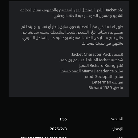
ي
2
ذ
ؤ
ق
د
ر
عاد Jacket، اللص المفضل لدى المعجبين والمعروف بقناع الدجاجة
ا
م
ا
ي
الشهير ومسجل الصوت وحبه للعنف الوحشي!
ف
إ
ع
ا
ن
ل
ت
ظهر Jacket في مخبأ العصابة دون سابق إنذار أو تفسير. وبينما لم
ل
ى
س
يفصح عن مكانه، فإن الشخص شديد الملاحظة يمكنه معرفته من
ل
ت
ع
ا
خلال تتبع مسار من الجثث المقتولة بوحشية حتى الساحل الشرقي،
ع
ن
خ
وتنتهي في مدينة نيويورك.
ب
ا
د
ل
ة
ء
م
تتضمن Jacket Character Pack:
م
ب
ه
ت
شخصية Jacket القابلة للعب مع زي مميز
ؤ
ا
ص
قناع Richard Rising المميز
ق
ل
ر
ق
سلاح Miami Decadence المعد مسبقًا
تً
ل
ي
سلاح Sociopath الماهر
ا
.
ع
ي
تعويذة Letterman
ف
ب
ملصق Richard 1989
ي
ة
ي
أ
.
ي
م
و
ع
ق
ا
ت
ك
المنصة:
PS5
ف
س
ت
ي
الإصدار:
3‏/2‏/2025
ا
أ
ل