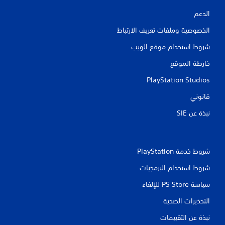
ل
ع
ف
الدعم
ي
ق
ن
الخصوصية وملفات تعريف الارتباط
ط
.
)
شروط استخدام موقع الويب
.
ي
خارطة الموقع
م
ك
PlayStation Studios
ن
قانوني
ل
ع
نبذة عن SIE‏
ب
ه
ا
ب
شروط خدمة PlayStation‏
د
و
شروط استخدام البرمجيات
ن
سياسة PS Store للإلغاء
ا
ل
التحذيرات الصحية
ض
غ
نبذة عن التقييمات