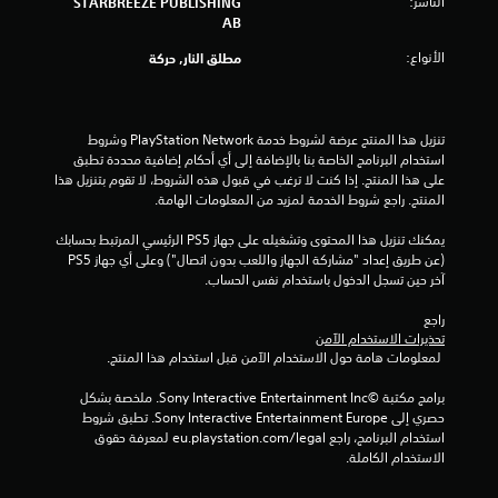
الناشر:
STARBREEZE PUBLISHING
ث
ذ
AB
ن
ر
ا
الأنواع:
ا
مطلق النار, حركة
ء
ع
ط
ا
ر
ي
ل
تنزيل هذا المنتج عرضة لشروط خدمة PlayStation Network وشروط 
ق
ق
استخدام البرنامج الخاصة بنا بالإضافة إلى أي أحكام إضافية محددة تطبق 
ة
ا
على هذا المنتج. إذا كنت لا ترغب في قبول هذه الشروط، لا تقوم بتنزيل هذا 
ا
ب
المنتج. راجع شروط الخدمة لمزيد من المعلومات الهامة.
ل
ل
ل
ل
يمكنك تنزيل هذا المحتوى وتشغيله على جهاز PS5 الرئيسي المرتبط بحسابك 
ع
ل
(عن طريق إعداد "مشاركة الجهاز واللعب بدون اتصال") وعلى أي جهاز PS5 
ب
آخر حين تسجل الدخول باستخدام نفس الحساب.
ض
أ
ب
و
راجع 
ا
ط
تحذيرات الاستخدام الآمن
ل
(
 لمعلومات هامة حول الاستخدام الآمن قبل استخدام هذا المنتج.
ف
أ
ي
س
برامج مكتبة ©Sony Interactive Entertainment Inc. ملخصة بشكل 
د
ا
حصري إلى Sony Interactive Entertainment Europe. تطبق شروط 
ي
س
استخدام البرنامج، راجع eu.playstation.com/legal لمعرفة حقوق 
و
الاستخدام الكاملة.
ي
ه
)
ا