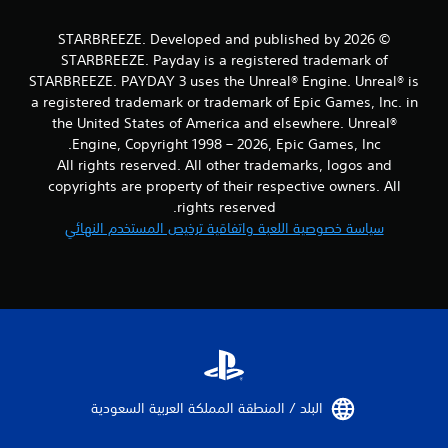
ت
ت
ا
ت
© 2026 STARBREEZE. Developed and published by
ل
و
س
STARBREEZE. Payday is a registered trademark of
ف
ي
STARBREEZE. PAYDAY 3 uses the Unreal® Engine. Unreal® is
ر
ن
ب
a registered trademark or trademark of Epic Games, Inc. in
م
ع
the United States of America and elsewhere. Unreal®
ا
ض
Engine, Copyright 1998 – 2026, Epic Games, Inc.
ئ
ا
All rights reserved. All other trademarks, logos and
ي
ل
ة
copyrights are property of their respective owners. All
خ
(
rights reserved.
ي
ا
ا
سياسة خصوصية اللعبة واتفاقية ترخيص المستخدم النهائي
ل
ر
ل
ا
ع
ت
ب
ل
غ
ع
ي
ك
ر
س
ا
ا
ل
ل
م
ذ
البلد / المنطقة المملكة العربية السعودية‏
ت
ر
ص
ا