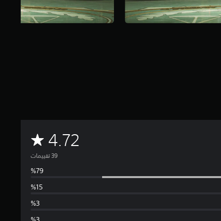
م
4.72
ت
و
س