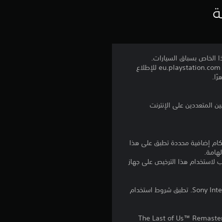
ي
ة
ي
م
تعينًا بغطاء الرأس الوقائي هذا الخاص بسباق السيارات.
إشعارات هامة • يتوفر هذا العنصر أيضًا في حزمة Rally - ويمكن تحميله من متجر PlayStation®Store. • تفضل بزيارة eu.playstation.com للإطلاع
4
.
6
8
نا بالإضافة إلى أي أحكام إضافية محددة تطبق على هذا
ن
لهامة.
للتنزيل على عدة أجهزة PS4. تسجيل الدخول إلى PlayStation Network غير مطلوب لاستخدام هذا الترخيص على جهاز
ج
برامج مكتبة ©Sony Interactive Entertainment Inc. ملخصة بشكل حصري إلى Sony Interactive Entertainment Europe. تطبق شروط استخدام
و
م
The Last of Us™ Remaste