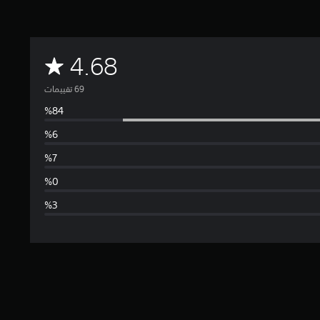
م
4.68
ت
و
س
ط
ا
ل
ت
ق