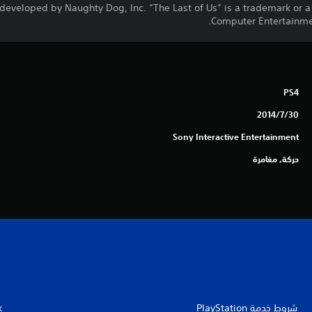
developed by Naughty Dog, Inc. “The Last of Us” is a trademark or a
Computer Entertainmen
PS4
30‏/7‏/2014
Sony Interactive Entertainment
حركة, مغامرة
شروط خدمة PlayStation‏
k