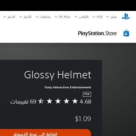
متجر
PS5‏
الألعاب
PS Plus
ملحقات
الأخبار
الدعم
Glossy Helmet
Sony Interactive Entertainment
PS4
4.68
م
ت
و
$1.09
س
ط
ا
إضافة إلى عربة التسوق