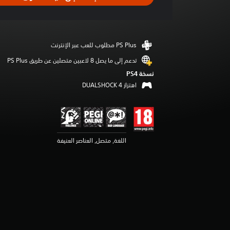
ل
ت
ق
ي
ي
م
4
تدعم إلى ما يصل 8 لاعبين متصلين عن طريق PS Plus‏
.
نسخة PS4‏
6
اهتزاز DUALSHOCK 4‏
8
ن
ج
و
م
م
اللغة, متصل, العناصر العنيفة
ن
5
ن
ج
و
م
م
ن
إ