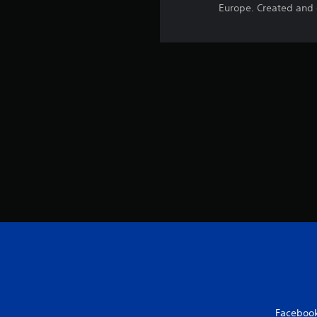
Europe. Created and 
م
ن
5
ن
ج
و
م
م
ن
إ
Faceboo