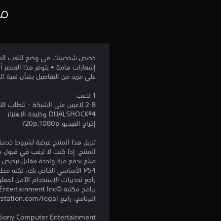
مع
على مزيد من التفاصيل بشأن لعبة البقاء The Last of Us™‎ التي أصبحت عنوانًا لألعاب الحركة والإثارة وحققت ن
1 لاعب
2-8 لاعبين على الشبكة - تتطلب اللعبة الكاملة الحصول على العضوية في PlayStation®Plus للوصول إلى ميزة اللاعبين المتعددين على الإنترنت
DUALSHOCK‎®4 وظيفة الاهتزاز
إخراج الفيديو 720p,1080p
المنتج. إذا كنت لا ترغب في قبول ه
PS4 الأساسي الخاص بك، لكنه مطلوب للاستخدام على أجهزة PS4 أخرى.
راجع تحذيرات الاستخدام الآمن لمعل
البرنامج، راجع eu.playstation.com/legal لمعرفة حقوق الاستخدام الكاملة.
 Sony Computer Entertainment