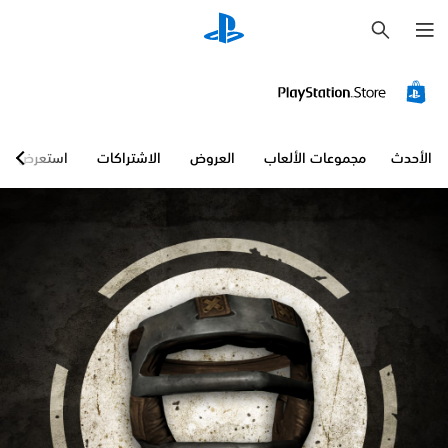
ب
ح
ث
الأحدث
مجموعات الألعاب
العروض
الاشتراكات
استعرض