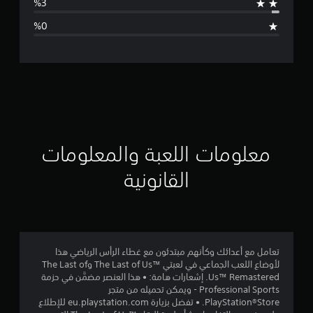
ا
ل
ت
ق
ي
ي
معلومات اللعبة والمعلومات
م
القانونية
4
.
6
تعامل مع أعدائك وكأنهم مبتدئون مع غطاء الرأس الرياضي هذا
لأوضاع اللعب الجماعي في لعبتي The Last of Us™‎ وThe Last of
6
Us™ Remastered. إشعارات هامة: • هذا العنصر مضمَّن في حزمة
Professional Sports - ويمكن تحميله من متجر
ن
PlayStation®Store. • تفضل بزيارة eu.playstation.com للإطلاع