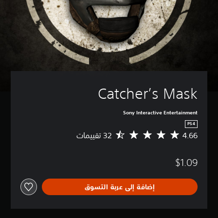
Catcher’s Mask
Sony Interactive Entertainment
PS4
4.66
م
ت
و
$1.09
س
ط
ا
إضافة إلى عربة التسوق
ل
ت
ق
ي