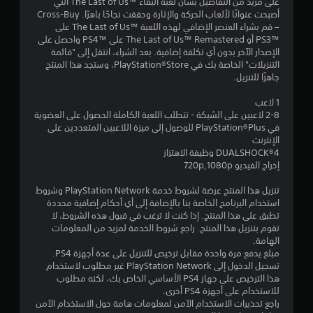
على مزيد من التفاصيل بشأن لعبة البقاء The Last of Us™‎ التي
ج
أصبحت عنوانًا لألعاب الحركة والإثارة وحققت نجاحًا باهرًا. Cross-Buy
– قم بشراء العنصر الإضافي لهذه اللعبة The Last of Us™‎ على
و
PS3™‎ أو The Last of Us™ Remastered على PS4™‎ واحصل على
الإصدار الآخر بدون أي تكلفة إضافية. بعد الشراء، انتقل إلى "قائمة
م
التنزيلات" الخاصة بك في PlayStation®Store، وستجد هذا المنتج
جاهزًا للتنزيل.
م
1 لاعب
ن
2-8 لاعبين على الشبكة - تتطلب اللعبة الكاملة الحصول على العضوية
في PlayStation®Plus للوصول إلى ميزة اللاعبين المتعددين على
5
الإنترنت
DUALSHOCK‎®4 وظيفة الاهتزاز
ن
إخراج الفيديو 720p,1080p
تنزيل هذا المنتج عرضة لشروط خدمة PlayStation Network وشروط
ج
استخدام البرنامج الخاصة بنا بالإضافة إلى أي أحكام إضافية محددة
تطبق على هذا المنتج. إذا كنت لا ترغب في قبول هذه الشروط، لا
و
تقوم بتنزيل هذا المنتج. راجع شروط الخدمة لمزيد من المعلومات
الهامة.
م
مبلغ يدفع مرة واحدة مقابل ترخيص للتنزيل على عدة أجهزة PS4.
تسجيل الدخول إلى PlayStation Network غير مطلوب لاستخدام
م
هذا الترخيص على جهاز PS4 الأساسي الخاص بك، لكنه مطلوب
للاستخدام على أجهزة PS4 أخرى.
ن
راجع تحذيرات الاستخدام الآمن لمعلومات هامة حول الاستخدام الآمن