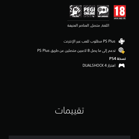
ي
م
4
.
اللغة, متصل, العناصر العنيفة
6
6
ن
ج
و
تدعم إلى ما يصل 8 لاعبين متصلين عن طريق PS Plus‏
م
نسخة PS4‏
م
ن
اهتزاز DUALSHOCK 4‏
5
ن
ج
و
م
م
ن
تقييمات
إ
ج
م
ا
ل
ي