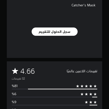
3
Catcher’s Mask
2
م
ن
ا
ل
ت
سجل الدخول للتقييم
ق
ي
ي
م
ا
ت
م
4.66
تقييمات اللاعبين عالميًا
ت
و
س
ط