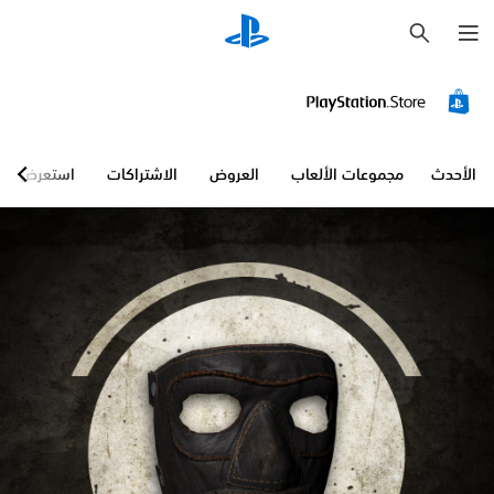
ب
ح
ث
الأحدث
مجموعات الألعاب
العروض
الاشتراكات
استعرض