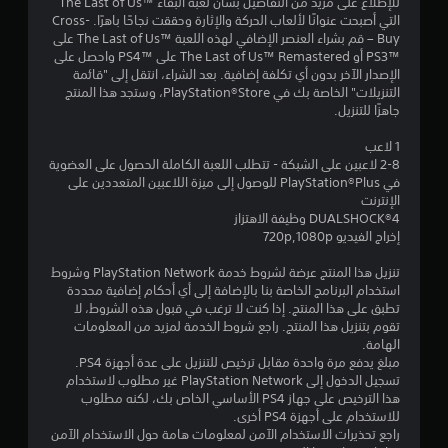
للإطلاع على مزيد من التفاصيل بشأن لعبة البقاء The Last of Us™‎
ج
التي أصبحت عنوانًا لألعاب الحركة والإثارة وحققت نجاحًا باهرًا. Cross-
Buy – قم بشراء العنصر الإضافي لهذه اللعبة The Last of Us™‎ على
و
PS3™‎ أو The Last of Us™ Remastered على PS4™‎ واحصل على
الإصدار الآخر بدون أي تكلفة إضافية. بعد الشراء، انتقل إلى "قائمة
م
التنزيلات" الخاصة بك في PlayStation®Store، وستجد هذا المنتج
جاهزًا للتنزيل.
م
1 لاعب
ن
2-8 لاعبين على الشبكة - تتطلب اللعبة الكاملة الحصول على العضوية
في PlayStation®Plus للوصول إلى ميزة اللاعبين المتعددين على
5
الإنترنت
DUALSHOCK‎®4 وظيفة الاهتزاز
ن
إخراج الفيديو 720p,1080p
تنزيل هذا المنتج عرضة لشروط خدمة PlayStation Network وشروط
ج
استخدام البرنامج الخاصة بنا بالإضافة إلى أي أحكام إضافية محددة
تطبق على هذا المنتج. إذا كنت لا ترغب في قبول هذه الشروط، لا
و
تقوم بتنزيل هذا المنتج. راجع شروط الخدمة لمزيد من المعلومات
الهامة.
م
مبلغ يدفع مرة واحدة مقابل ترخيص للتنزيل على عدة أجهزة PS4.
تسجيل الدخول إلى PlayStation Network غير مطلوب لاستخدام
م
هذا الترخيص على جهاز PS4 الأساسي الخاص بك، لكنه مطلوب
للاستخدام على أجهزة PS4 أخرى.
ن
راجع تحذيرات الاستخدام الآمن لمعلومات هامة حول الاستخدام الآمن