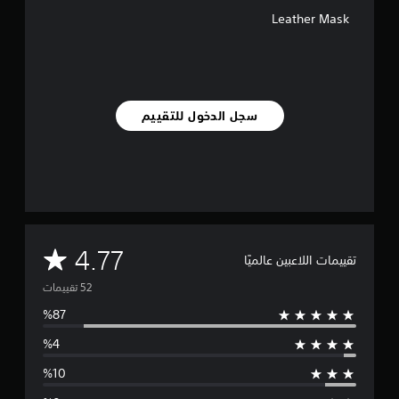
5
Leather Mask
2
م
ن
ا
ل
ت
سجل الدخول للتقييم
ق
ي
ي
م
ا
ت
م
4.77
تقييمات اللاعبين عالميًا
ت
و
س
ط