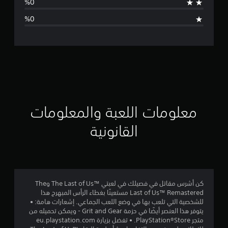
ا
ل
ت
ق
ي
ي
معلومات اللعبة والمعلومات
م
القانونية
4
.
7
كن أشرس مقاتل في فصيلك في لعبتي The Last of Us™‎ وThe
Last of Us™ Remastered مستعينًا بغطاء الرأس المبهرج هذا
7
للشخصية التي تلعب بها في وضع اللعب الجماعي. إشعارات هامة: •
يتوفر هذا العنصر أيضًا في حزمة Grit and Gear - ويمكن تحميله من
ن
متجر PlayStation®Store. • تفضل بزيارة eu.playstation.com