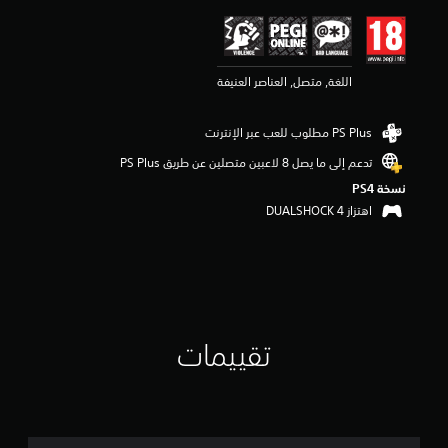
ي
م
4
.
اللغة, متصل, العناصر العنيفة
7
7
ن
ج
و
تدعم إلى ما يصل 8 لاعبين متصلين عن طريق PS Plus‏
م
نسخة PS4‏
م
ن
اهتزاز DUALSHOCK 4‏
5
ن
ج
و
م
م
ن
تقييمات
إ
ج
م
ا
ل
ي