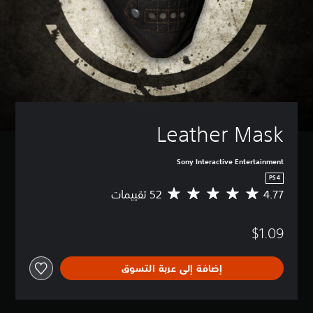
Leather Mask
Sony Interactive Entertainment
PS4
4.77
م
ت
و
$1.09
س
ط
ا
إضافة إلى عربة التسوق
ل
ت
ق
ي